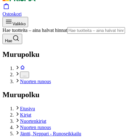
Ostoskori
Valikko
Hae tuotteita – aina halvat hinnat
Hae
Murupolku
…
Nuorten runous
Murupolku
Etusivu
Kirjat
Nuortenkirjat
Nuorten runous
Jäntti, Neppari - Runoseikkailu