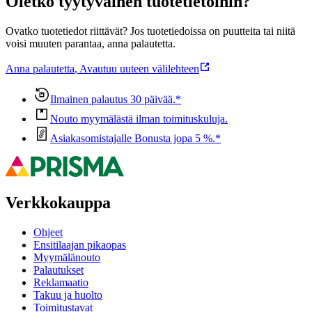
Oletko tyytyväinen tuotetietoihin?
Ovatko tuotetiedot riittävät? Jos tuotetiedoissa on puutteita tai niitä
voisi muuten parantaa, anna palautetta.
Anna palautetta
,
Avautuu uuteen välilehteen
Ilmainen palautus 30 päivää.*
Nouto myymälästä ilman toimituskuluja.
Asiakasomistajalle Bonusta jopa 5 %.*
Verkkokauppa
Ohjeet
Ensitilaajan pikaopas
Myymälänouto
Palautukset
Reklamaatio
Takuu ja huolto
Toimitustavat