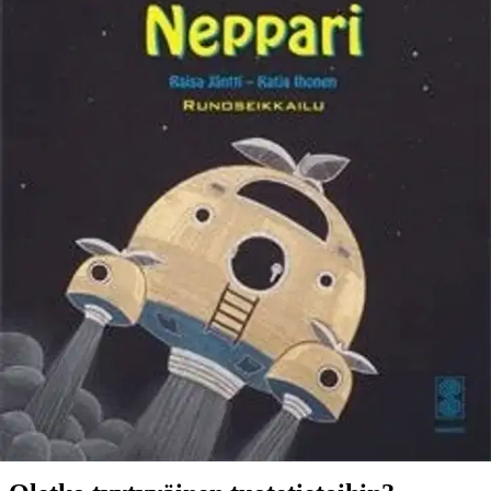
Ei saatavilla
Tuotekuvaus
Neppari on avaruusalus ja runoseikkailu. Matka kulkee kuun ohi
kohti tuntematonta. Mustavalkoinen kuvitus toimii värityskirjana.
Kuviin saa myös piirtää lisää. Tätä kirjaa on lupa lähestyä kynä
kädessä! Raisa Jäntti on tamperelainen runoilija, taidejournalisti ja
teebloggaaja. Neppari on hänen ensimmäinen lastenkirjansa. Katja
Ihonen rakastaa työtään lasten kanssa. Hän toivoo, että lapset
tekevät Nepparista itsensä näköisen.
Ominaisuudet