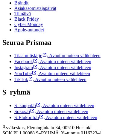
Brändit
Asiakasomistajapäivät
Tilipäivä
Black Friday
Cyber Monday
Apple-uutuudet
Seuraa Prismaa
Tilaa uutiskirje
,
Avautuu uuteen välilehteen
Facebook
,
Avautuu uuteen välilehteen
Instagram
,
Avautuu uuteen välilehteen
YouTube
,
Avautuu uuteen välilehteen
TikTok
,
Avautuu uuteen välilehteen
S–ryhmä
S–kaupat.fi
,
Avautuu uuteen välilehteen
Sokos.fi
,
Avautuu uuteen välilehteen
S-Etukortti.fi
,
Avautuu uuteen välilehteen
Ässäkeskus, Fleminginkatu 34, 00510 Helsinki
SOK PL1 00088 S–RYHMÄ,
Y–tunnus 0116323–1