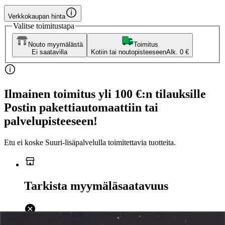
Verkkokaupan hinta
Valitse toimitustapa
Nouto myymälästä
Toimitus
Ei saatavilla
Kotiin tai noutopisteeseen
Alk. 0 €
Ilmainen toimitus yli 100 €:n tilauksille
Postin pakettiautomaattiin tai
palvelupisteeseen!
Etu ei koske Suuri‑lisäpalvelulla toimitettavia tuotteita.
Tarkista myymäläsaatavuus