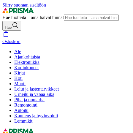
Siirry suoraan sisältöön
Hae tuotteita – aina halvat hinnat
Hae
Ostoskori
Ale
Ajankohtaista
Elektroniikka
Kodinkoneet
Kirjat
Koti
Muoti
Lelut ja lastentarvikkeet
Urheilu ja vapaa-aika
Piha ja puutarha
Remontointi
Autoilu
Kauneus ja hyvinvointi
Lemmikit