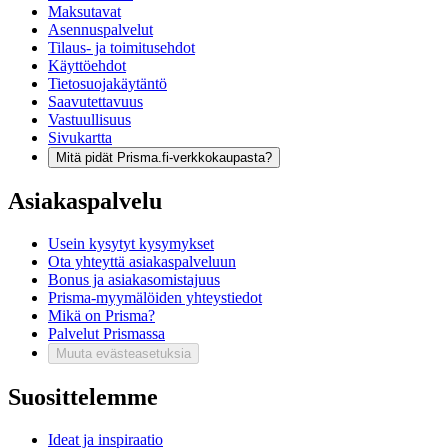
Maksutavat
Asennuspalvelut
Tilaus- ja toimitusehdot
Käyttöehdot
Tietosuojakäytäntö
Saavutettavuus
Vastuullisuus
Sivukartta
Mitä pidät Prisma.fi-verkkokaupasta?
Asiakaspalvelu
Usein kysytyt kysymykset
Ota yhteyttä asiakaspalveluun
Bonus ja asiakasomistajuus
Prisma-myymälöiden yhteystiedot
Mikä on Prisma?
Palvelut Prismassa
Muuta evästeasetuksia
Suosittelemme
Ideat ja inspiraatio