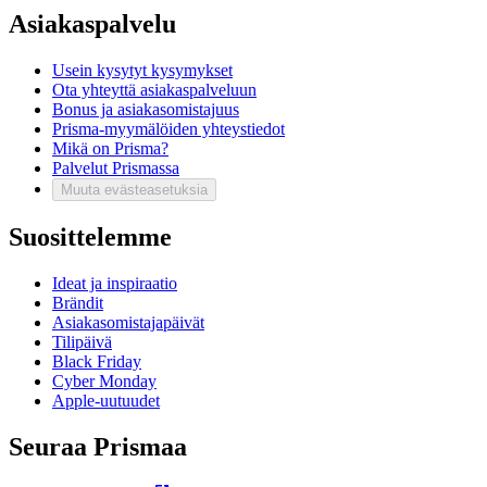
Asiakaspalvelu
Usein kysytyt kysymykset
Ota yhteyttä asiakaspalveluun
Bonus ja asiakasomistajuus
Prisma-myymälöiden yhteystiedot
Mikä on Prisma?
Palvelut Prismassa
Muuta evästeasetuksia
Suosittelemme
Ideat ja inspiraatio
Brändit
Asiakasomistajapäivät
Tilipäivä
Black Friday
Cyber Monday
Apple-uutuudet
Seuraa Prismaa