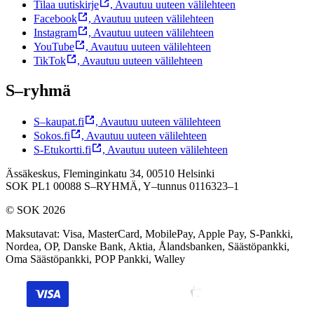
Tilaa uutiskirje
,
Avautuu uuteen välilehteen
Facebook
,
Avautuu uuteen välilehteen
Instagram
,
Avautuu uuteen välilehteen
YouTube
,
Avautuu uuteen välilehteen
TikTok
,
Avautuu uuteen välilehteen
S–ryhmä
S–kaupat.fi
,
Avautuu uuteen välilehteen
Sokos.fi
,
Avautuu uuteen välilehteen
S-Etukortti.fi
,
Avautuu uuteen välilehteen
Ässäkeskus, Fleminginkatu 34, 00510 Helsinki
SOK PL1 00088 S–RYHMÄ,
Y–tunnus 0116323–1
© SOK 2026
Maksutavat
:
Visa, MasterCard, MobilePay, Apple Pay, S-Pankki,
Nordea, OP, Danske Bank, Aktia, Ålandsbanken, Säästöpankki,
Oma Säästöpankki, POP Pankki, Walley