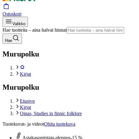
Ostoskori
Valikko
Hae tuotteita – aina halvat hinnat
Hae
Murupolku
Kirjat
Murupolku
Etusivu
Kirjat
Oinas, Studies in finnic folklore
Tuotekuvat- ja videot
Ohita tuotekuva
Asiakasomistaja-alennus
-15 %