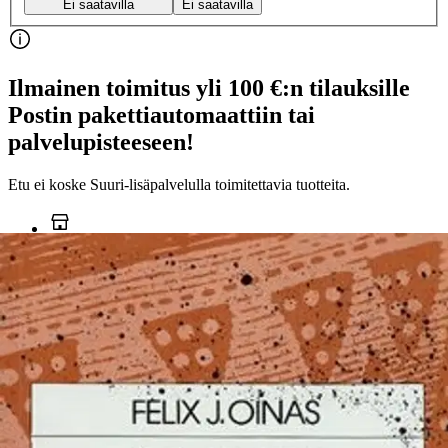
Ei saatavilla
Ei saatavilla
Ilmainen toimitus yli 100 €:n tilauksille
Postin pakettiautomaattiin tai
palvelupisteeseen!
Etu ei koske Suuri‑lisäpalvelulla toimitettavia tuotteita.
Tarkista myymäläsaatavuus
Ei saatavilla
Tuotekuvaus