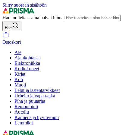
Siirry suoraan sisältöön
Hae tuotteita – aina halvat hinnat
Hae
Ostoskori
Ale
Ajankohtaista
Elektroniikka
Kodinkoneet
Kirjat
Koti
Muoti
Lelut ja lastentarvikkeet
Urheilu ja vapaa-aika
Piha ja puutarha
Remontointi
Autoilu
Kauneus ja hyvinvointi
Lemmikit