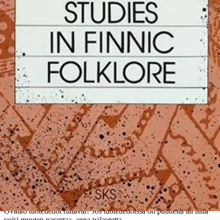
This collection proposes to make Finnish or Balto-Finnic folklore
better known in English-speaking countries. Contents Finnic
folklore The Finnic epics On the structure of the epic Kalevipoeg
Negative parallelism in Karelian-Finnish folklore Gesture and
ballads The Sower (Sämpsä Pellervoinen's song) Lemminkäinen
and Vavilo Antero Vipunen The gigantic bird of Finnish folklore
Väinämöinen's straw stallion F. R. Faehlmann's myth "Dawn and
Dusk" Jumi - a fertility divinity Finnish-Karelian Äkräs Ingrian
Kirlouks "Water Spirit"
Ominaisuudet
Oletko tyytyväinen tuotetietoihin?
Ovatko tuotetiedot riittävät? Jos tuotetiedoissa on puutteita tai niitä
voisi muuten parantaa, anna palautetta.