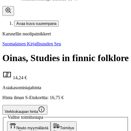
Avaa kuva suurempana
Karusellin nuolipainikkeet
Suomalaisen Kirjallisuuden Seu
Oinas, Studies in finnic folklore
14,24 €
Asiakasomistajahinta
Hinta ilman S-Etukorttia:
16,75 €
Verkkokaupan hinta
Valitse toimitustapa
Nouto myymälästä
Toimitus