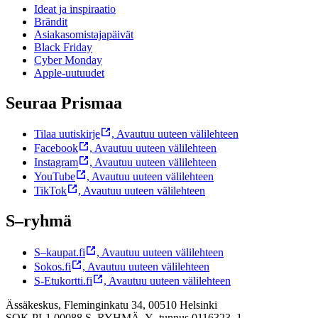
Ideat ja inspiraatio
Brändit
Asiakasomistajapäivät
Black Friday
Cyber Monday
Apple-uutuudet
Seuraa Prismaa
Tilaa uutiskirje
,
Avautuu uuteen välilehteen
Facebook
,
Avautuu uuteen välilehteen
Instagram
,
Avautuu uuteen välilehteen
YouTube
,
Avautuu uuteen välilehteen
TikTok
,
Avautuu uuteen välilehteen
S–ryhmä
S–kaupat.fi
,
Avautuu uuteen välilehteen
Sokos.fi
,
Avautuu uuteen välilehteen
S-Etukortti.fi
,
Avautuu uuteen välilehteen
Ässäkeskus, Fleminginkatu 34, 00510 Helsinki
SOK PL1 00088 S–RYHMÄ,
Y–tunnus 0116323–1