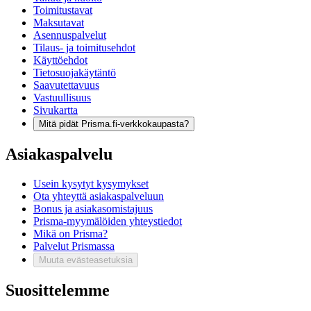
Toimitustavat
Maksutavat
Asennuspalvelut
Tilaus- ja toimitusehdot
Käyttöehdot
Tietosuojakäytäntö
Saavutettavuus
Vastuullisuus
Sivukartta
Mitä pidät Prisma.fi-verkkokaupasta?
Asiakaspalvelu
Usein kysytyt kysymykset
Ota yhteyttä asiakaspalveluun
Bonus ja asiakasomistajuus
Prisma-myymälöiden yhteystiedot
Mikä on Prisma?
Palvelut Prismassa
Muuta evästeasetuksia
Suosittelemme