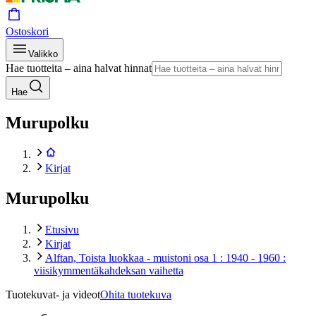
Ostoskori
Valikko
Hae tuotteita – aina halvat hinnat
Hae
Murupolku
Kirjat
Murupolku
Etusivu
Kirjat
Alftan, Toista luokkaa - muistoni osa 1 : 1940 - 1960 :
viisikymmentäkahdeksan vaihetta
Tuotekuvat- ja videot
Ohita tuotekuva