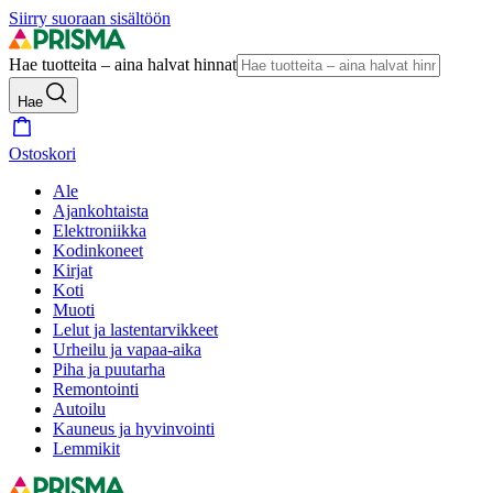
Siirry suoraan sisältöön
Hae tuotteita – aina halvat hinnat
Hae
Ostoskori
Ale
Ajankohtaista
Elektroniikka
Kodinkoneet
Kirjat
Koti
Muoti
Lelut ja lastentarvikkeet
Urheilu ja vapaa-aika
Piha ja puutarha
Remontointi
Autoilu
Kauneus ja hyvinvointi
Lemmikit