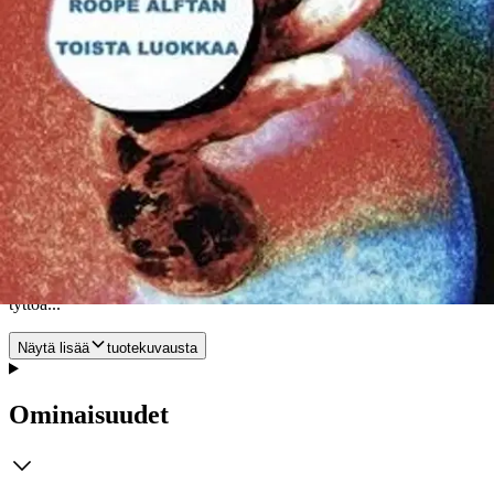
takaisin ruotsalaisen perheensä luo, jonka lähettämät lahjat siirtyvät
nopeasti ylempiluokkalaisten haltuun. Nuori Roope kuitenkin löytää
ystävänsä lähinnä suomenkielisestä työväestöstä ja herättää monella
tavalla kummastusta omassa elinpiirissään. Häntä yritetään niin
lahjomalla kuin nuhtelemallakin ojentaa ja ohjata oman luokkansa ja
asemansa mukaiseen käytökseen. Mutta Roopea ei kiinnosta ei
koulu, eivät arvosanat, ei tuleva tekstiiliteollisuusjohtajan paikka.
Häntä kiinnostavat vain lennokit. Ja hiukan myös viina, tupakka ja
naiset - kuten muitakin ikätovereitaan. Lennokkiharrastus valtaa
nuorukaisten mielen täydellisesti. Kilpailuja käydään stadilaisia
vastaan ja kutsuja tulee myös ulkomaille. Roopen kielitaidosta on
yllättävää hyötyä, kun pitää tilata erikoiskevyttä balsapuuta
lennokkeja varten tai toimia tulkkina. Mutta edes lennokit eivät voi
syrjäyttää todellista elämänkoetusta: ylioppilaskirjoituksia. Onneksi
penkinpainajaisissa sentään saa suudella luokan toiseksi kauneinta
tyttöä...
Näytä lisää
tuotekuvausta
Ominaisuudet