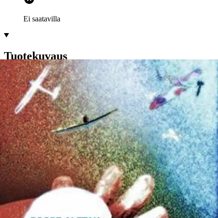
Ei saatavilla
Tuotekuvaus
Kirjailija Roope Alftanilta ilmestyy 12.6.2009 muistelmat nimeltä
Toista luokkaa. Viidenkymmenenkahdeksan vaiheen kautta Alftan
valottaa lapsuuttaan ja nuoruuttaan niin Ruotsissa, Porissa kuin
Tampereellakin. Omat kokemukset laajenevat yleisiksi yhdistymällä
maamme historiaan, ja vähän myös maailmanhistoriaan. Sodat
lyövät leimansa 1940-luvulla syntyneeseen sukupolveen, niin
sotalapsikohtaloina kuin jälleenrakennusajan nousevan teollisuuden
työväestöön ja heidän johtajiinsakin.
Entinen luokkayhteiskunta
säröilee, kun uudet aatteet ryhtyvät puhaltamaan läpi
pinttyneimmänkin porvariston. Kirjailija sattuu syntymään ns.
parempaan perheeseen, jossa vallitsevat sivistyneet tavat ja
ruotsinkieli. Tampereen pienen ruotsinkielisen yhteisön vakiintuneet
käytännöt sotkevat Ruotsista palanneet puolikieliset sotalapset, jotka
sijoitetaan entiseen yläluokan eliittikouluun. Moni heistä palaakin