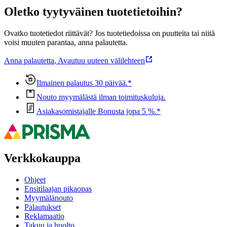
Oletko tyytyväinen tuotetietoihin?
Ovatko tuotetiedot riittävät? Jos tuotetiedoissa on puutteita tai niitä
voisi muuten parantaa, anna palautetta.
Anna palautetta
,
Avautuu uuteen välilehteen
Ilmainen palautus 30 päivää.*
Nouto myymälästä ilman toimituskuluja.
Asiakasomistajalle Bonusta jopa 5 %.*
Verkkokauppa
Ohjeet
Ensitilaajan pikaopas
Myymälänouto
Palautukset
Reklamaatio
Takuu ja huolto