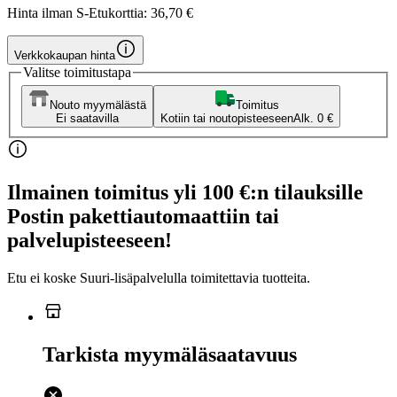
Hinta ilman S-Etukorttia:
36,70 €
Verkkokaupan hinta
Valitse toimitustapa
Nouto myymälästä
Toimitus
Ei saatavilla
Kotiin tai noutopisteeseen
Alk. 0 €
Ilmainen toimitus yli 100 €:n tilauksille
Postin pakettiautomaattiin tai
palvelupisteeseen!
Etu ei koske Suuri‑lisäpalvelulla toimitettavia tuotteita.
Tarkista myymäläsaatavuus