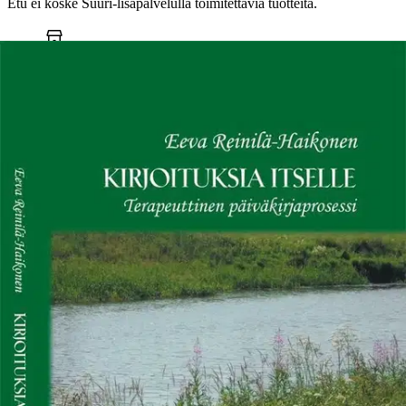
Etu ei koske Suuri‑lisäpalvelulla toimitettavia tuotteita.
Tarkista myymäläsaatavuus
Ei saatavilla
Tuotekuvaus
KIRJOITUKSIA ITSELLE Terapeuttinen päiväkirjaprosessi ”Olen
ennenkin nähnyt unia, joissa liikun kerrostalossa (hissillä
useimmiten) enkä millään tahdo löytää oikeaa (=asuntoni) kerrosta!
Nyt tämän yön unen jälkeen vasta tajusin: symboloiko tämä omaa
etsintääni, omia tetoisuuden kerroksiani, sitä että yhä jokin on
hukassa?” Kirjassa psykologi ja työnohjaaja Eeva Reinilä-Haikonen
käsitteelee kokemaansa monikymmenvuotista luontaista