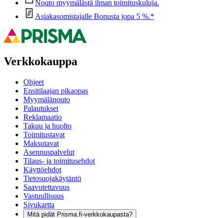
Nouto myymälästä ilman toimituskuluja.
Asiakasomistajalle Bonusta jopa 5 %.*
Verkkokauppa
Ohjeet
Ensitilaajan pikaopas
Myymälänouto
Palautukset
Reklamaatio
Takuu ja huolto
Toimitustavat
Maksutavat
Asennuspalvelut
Tilaus- ja toimitusehdot
Käyttöehdot
Tietosuojakäytäntö
Saavutettavuus
Vastuullisuus
Sivukartta
Mitä pidät Prisma.fi-verkkokaupasta?