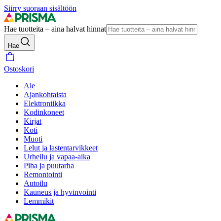
Siirry suoraan sisältöön
Hae tuotteita – aina halvat hinnat
Hae
Ostoskori
Ale
Ajankohtaista
Elektroniikka
Kodinkoneet
Kirjat
Koti
Muoti
Lelut ja lastentarvikkeet
Urheilu ja vapaa-aika
Piha ja puutarha
Remontointi
Autoilu
Kauneus ja hyvinvointi
Lemmikit