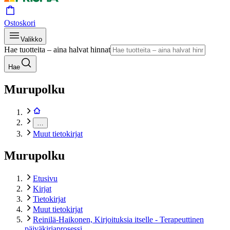
Ostoskori
Valikko
Hae tuotteita – aina halvat hinnat
Hae
Murupolku
…
Muut tietokirjat
Murupolku
Etusivu
Kirjat
Tietokirjat
Muut tietokirjat
Reinilä-Haikonen, Kirjoituksia itselle - Terapeuttinen
päiväkirjaprosessi