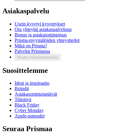
Asiakaspalvelu
Usein kysytyt kysymykset
Ota yhteyttä asiakaspalveluun
Bonus ja asiakasomistajuus
Prisma-myymälöiden yhteystiedot
Mikä on Prisma?
Palvelut Prismassa
Muuta evästeasetuksia
Suosittelemme
Ideat ja inspiraatio
Brändit
Asiakasomistajapäivät
Tilipäivä
Black Friday
Cyber Monday
Apple-uutuudet
Seuraa Prismaa