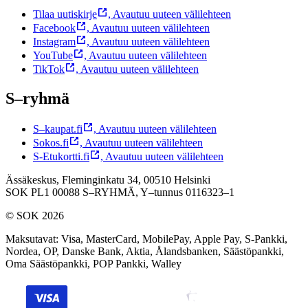
Tilaa uutiskirje
,
Avautuu uuteen välilehteen
Facebook
,
Avautuu uuteen välilehteen
Instagram
,
Avautuu uuteen välilehteen
YouTube
,
Avautuu uuteen välilehteen
TikTok
,
Avautuu uuteen välilehteen
S–ryhmä
S–kaupat.fi
,
Avautuu uuteen välilehteen
Sokos.fi
,
Avautuu uuteen välilehteen
S-Etukortti.fi
,
Avautuu uuteen välilehteen
Ässäkeskus, Fleminginkatu 34, 00510 Helsinki
SOK PL1 00088 S–RYHMÄ,
Y–tunnus 0116323–1
© SOK 2026
Maksutavat
:
Visa, MasterCard, MobilePay, Apple Pay, S-Pankki,
Nordea, OP, Danske Bank, Aktia, Ålandsbanken, Säästöpankki,
Oma Säästöpankki, POP Pankki, Walley