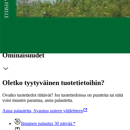
itseanalyysiä.
Prosessi tapahtui kirjoittamalla ja tunteet kohtaamalla.
Kirja sisältää omakohtaisen osuuden päiväkirjamerkintöineen.
Kirjoituksia itselle soveltuu kirjallisuusterapeuttien ja alan
opiskelijoiden käyttöön. Kirjaa voi myös suositella kenelle tahansa,
joka haluaa tehdä muutostyötä itsensä kanssa.
Näytä lisää
tuotekuvausta
Ominaisuudet
Oletko tyytyväinen tuotetietoihin?
Ovatko tuotetiedot riittävät? Jos tuotetiedoissa on puutteita tai niitä
voisi muuten parantaa, anna palautetta.
Anna palautetta
,
Avautuu uuteen välilehteen
Ilmainen palautus 30 päivää.*