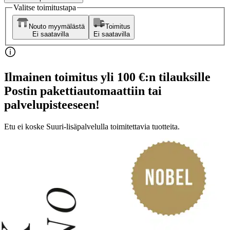
Valitse toimitustapa
Nouto myymälästä
Toimitus
Ei saatavilla
Ei saatavilla
Ilmainen toimitus yli 100 €:n tilauksille
Postin pakettiautomaattiin tai
palvelupisteeseen!
Etu ei koske Suuri‑lisäpalvelulla toimitettavia tuotteita.
Tarkista myymäläsaatavuus
Ei saatavilla