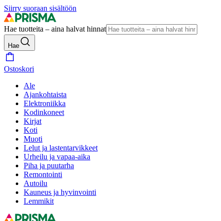
Siirry suoraan sisältöön
Hae tuotteita – aina halvat hinnat
Hae
Ostoskori
Ale
Ajankohtaista
Elektroniikka
Kodinkoneet
Kirjat
Koti
Muoti
Lelut ja lastentarvikkeet
Urheilu ja vapaa-aika
Piha ja puutarha
Remontointi
Autoilu
Kauneus ja hyvinvointi
Lemmikit