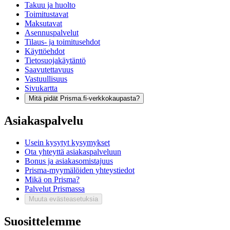
Takuu ja huolto
Toimitustavat
Maksutavat
Asennuspalvelut
Tilaus- ja toimitusehdot
Käyttöehdot
Tietosuojakäytäntö
Saavutettavuus
Vastuullisuus
Sivukartta
Mitä pidät Prisma.fi-verkkokaupasta?
Asiakaspalvelu
Usein kysytyt kysymykset
Ota yhteyttä asiakaspalveluun
Bonus ja asiakasomistajuus
Prisma-myymälöiden yhteystiedot
Mikä on Prisma?
Palvelut Prismassa
Muuta evästeasetuksia
Suosittelemme