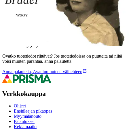
Ominaisuudet
Oletko tyytyväinen tuotetietoihin?
Ovatko tuotetiedot riittävät? Jos tuotetiedoissa on puutteita tai niitä
voisi muuten parantaa, anna palautetta.
Anna palautetta
,
Avautuu uuteen välilehteen
Verkkokauppa
Ohjeet
Ensitilaajan pikaopas
Myymälänouto
Palautukset
Reklamaatio