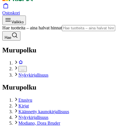
Ostoskori
Valikko
Hae tuotteita – aina halvat hinnat
Hae
Murupolku
…
Nykykirjallisuus
Murupolku
Etusivu
Kirjat
Käännetty kaunokirjallisuus
Nykykirjallisuus
Modiano, Dora Bruder