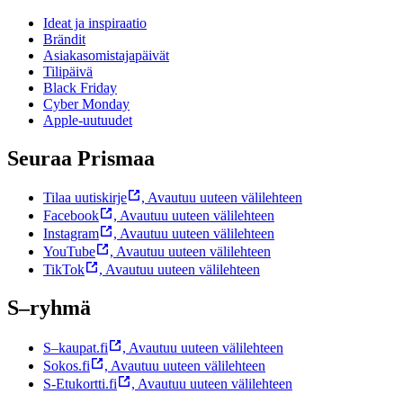
Ideat ja inspiraatio
Brändit
Asiakasomistajapäivät
Tilipäivä
Black Friday
Cyber Monday
Apple-uutuudet
Seuraa Prismaa
Tilaa uutiskirje
,
Avautuu uuteen välilehteen
Facebook
,
Avautuu uuteen välilehteen
Instagram
,
Avautuu uuteen välilehteen
YouTube
,
Avautuu uuteen välilehteen
TikTok
,
Avautuu uuteen välilehteen
S–ryhmä
S–kaupat.fi
,
Avautuu uuteen välilehteen
Sokos.fi
,
Avautuu uuteen välilehteen
S-Etukortti.fi
,
Avautuu uuteen välilehteen