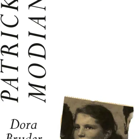
Tuotekuvaus
Nobel-palkitun kiitetty ja herkkä dokumenttiromaani nuoren tytön
kohtalosta. Modiano antaa kasvot yhdelle kuudesta miljoonasta
vainojen uhrista. Dora Bruder, 15-vuotias pariisilainen juutalaistyttö,
karkasi koulustaan joulukuussa 1941 ja katosi. Melkein 50 vuotta
myöhemmin Patrick Modiano löysi sattumalta vanhan lehti-
ilmoituksen, jossa vanhemmat etsivät tytärtään, ja päätti selvittää
tämän kohtalon.
Herkin vaistoin kirjailija etsii tietoa, kuvittelee ja
kuvaa Doran, nuoren, jonka jäljet katosivat Auschwitzin kitaan.
Henkeäsalpaavaan tarinaan kytkeytyy Modianon oman juutalaisen
isän selviytyminen Pariisin saksalaismiehityksestä. Patrick
Modianon (s. 1945) runsaassa romaanituotannossa Dora Bruder
(1997) on ainoa teos, jonka aiheena on todellinen, historiallinen
henkilö. Voimakkaasti läsnä on myös kirjailijan kotikaupunki Pariisi.
Siellä on Modianon ansiosta nykyään katu nimeltä Promenade
Dora-Bruder. Modiano sai teoksistaan vuoden 2014 Nobelin
kirjallisuuspalkinnon.
Näytä lisää
tuotekuvausta