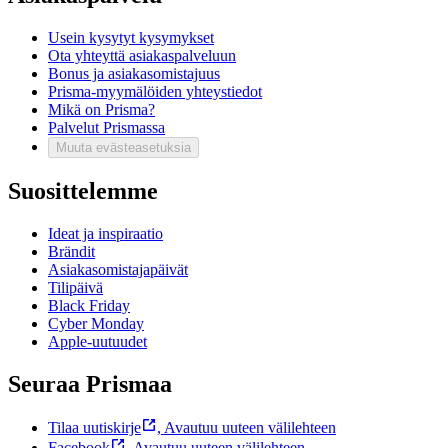
Usein kysytyt kysymykset
Ota yhteyttä asiakaspalveluun
Bonus ja asiakasomistajuus
Prisma-myymälöiden yhteystiedot
Mikä on Prisma?
Palvelut Prismassa
Muuta evästeasetuksia
Suosittelemme
Ideat ja inspiraatio
Brändit
Asiakasomistajapäivät
Tilipäivä
Black Friday
Cyber Monday
Apple-uutuudet
Seuraa Prismaa
Tilaa uutiskirje
,
Avautuu uuteen välilehteen
Facebook
,
Avautuu uuteen välilehteen