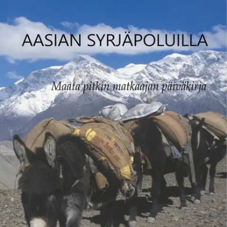
Ei saatavilla
Tuotekuvaus
AASIAN SYRJÄPOLUILLA - MAATA PITKIN MATKAAJAN
PÄIVÄKIRJA Gabriel Sydänvirta, 2019 Kun maailma kutsuu, on
kutsuun vastattava! Tämä on kirja unelmasta ja sen toteuttamisesta,
tarina nuoren miehen huimasta reppumatkasta Suomesta Nepaliin.
Kuuden euron päiväbudjetti, Venäjän, Mongolian, Kiinan, Tiibetin,
Pakistanin ja Intian kautta kulkeva matkareitti sekä utelias mieli
takaavat sen, ettei matkasta tule tylsä.
Puoli vuotta kestäneen matkan
aikana Gabriel matkusti maata pitkin junilla, busseilla, pyörällä,
hevosilla, traktoreilla, kanootilla, mopedilla ja kävellen, eläen
paikallisten keskuudessa ja keräten ihmisten tarinoita. Kirjan lukija
pääsee tarinoiden ja hienojen kuvien myötä sukeltamaan paikallisten
ihmisten arkeen ja reissumiehen huimiin seikkailuihin muinaisella
Silkkitiellä. Gabrielin tarinat kuljettavat Venäjän kalastajakylien,