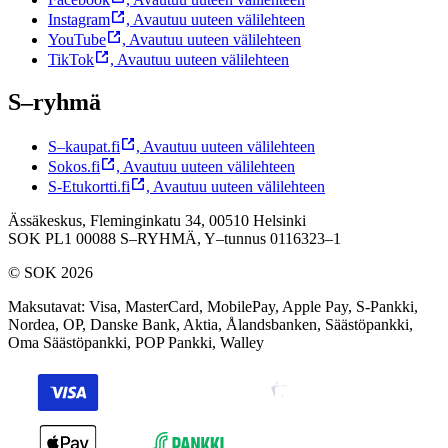
Instagram
,
Avautuu uuteen välilehteen
YouTube
,
Avautuu uuteen välilehteen
TikTok
,
Avautuu uuteen välilehteen
S–ryhmä
S–kaupat.fi
,
Avautuu uuteen välilehteen
Sokos.fi
,
Avautuu uuteen välilehteen
S-Etukortti.fi
,
Avautuu uuteen välilehteen
Ässäkeskus, Fleminginkatu 34, 00510 Helsinki
SOK PL1 00088 S–RYHMÄ,
Y–tunnus 0116323–1
© SOK 2026
Maksutavat
:
Visa, MasterCard, MobilePay, Apple Pay, S-Pankki,
Nordea, OP, Danske Bank, Aktia, Ålandsbanken, Säästöpankki,
Oma Säästöpankki, POP Pankki, Walley