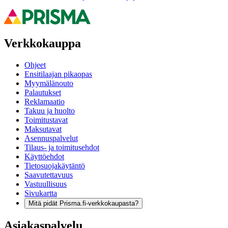
Verkkokauppa
Ohjeet
Ensitilaajan pikaopas
Myymälänouto
Palautukset
Reklamaatio
Takuu ja huolto
Toimitustavat
Maksutavat
Asennuspalvelut
Tilaus- ja toimitusehdot
Käyttöehdot
Tietosuojakäytäntö
Saavutettavuus
Vastuullisuus
Sivukartta
Mitä pidät Prisma.fi-verkkokaupasta?
Asiakaspalvelu