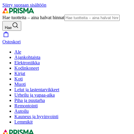
Siirry suoraan sisältöön
Hae tuotteita – aina halvat hinnat
Hae
Ostoskori
Ale
Ajankohtaista
Elektroniikka
Kodinkoneet
Kirjat
Koti
Muoti
Lelut ja lastentarvikkeet
Urheilu ja vapaa-aika
Piha ja puutarha
Remontointi
Autoilu
Kauneus ja hyvinvointi
Lemmikit