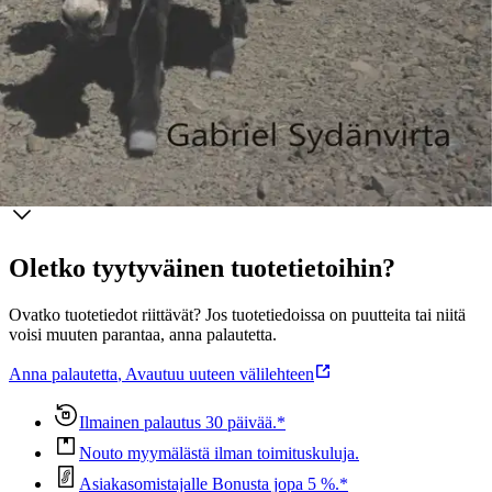
Mongolian äärettömän aron, monikasvoisen Kiinan, Tiibetin
syrjäisten luostareiden ja Pakistanin vuorten yli elämää täynnä
olevaan Intiaan ja edelleen Nepalin vuoristokyliin.
Näytä lisää
tuotekuvausta
Ominaisuudet
Oletko tyytyväinen tuotetietoihin?
Ovatko tuotetiedot riittävät? Jos tuotetiedoissa on puutteita tai niitä
voisi muuten parantaa, anna palautetta.
Anna palautetta
,
Avautuu uuteen välilehteen
Ilmainen palautus 30 päivää.*
Nouto myymälästä ilman toimituskuluja.
Asiakasomistajalle Bonusta jopa 5 %.*