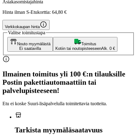
Asiakasomistajahinta
Hinta ilman S-Etukorttia:
64,80 €
Verkkokaupan hinta
Valitse toimitustapa
Nouto myymälästä
Toimitus
Ei saatavilla
Kotiin tai noutopisteeseen
Alk. 0 €
Ilmainen toimitus yli 100 €:n tilauksille
Postin pakettiautomaattiin tai
palvelupisteeseen!
Etu ei koske Suuri‑lisäpalvelulla toimitettavia tuotteita.
Tarkista myymäläsaatavuus