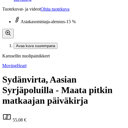
Tuotekuvat- ja videot
Ohita tuotekuva
Asiakasomistaja-alennus
-15 %
Avaa kuva suurempana
Karusellin nuolipainikkeet
MovingHeart
Sydänvirta, Aasian
Syrjäpoluilla - Maata pitkin
matkaajan päiväkirja
55,08 €