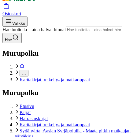
Ostoskori
Valikko
Hae tuotteita – aina halvat hinnat
Hae
Murupolku
…
Karttakirjat, retkeily- ja matkaoppaat
Murupolku
Etusivu
Kirjat
Harrastuskirjat
Karttakirjat, retkeily- ja matkaoppaat
Sydänvirta, Aasian Syrjäpoluilla - Maata pitkin matkaajan
päiväkirja