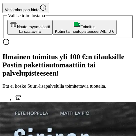
Verkkokaupan hinta
Valitse toimitustapa
Nouto myymälästä
Toimitus
Ei saatavilla
Kotiin tai noutopisteeseen
Alk. 0 €
Ilmainen toimitus yli 100 €:n tilauksille
Postin pakettiautomaattiin tai
palvelupisteeseen!
Etu ei koske Suuri‑lisäpalvelulla toimitettavia tuotteita.
Tarkista myymäläsaatavuus