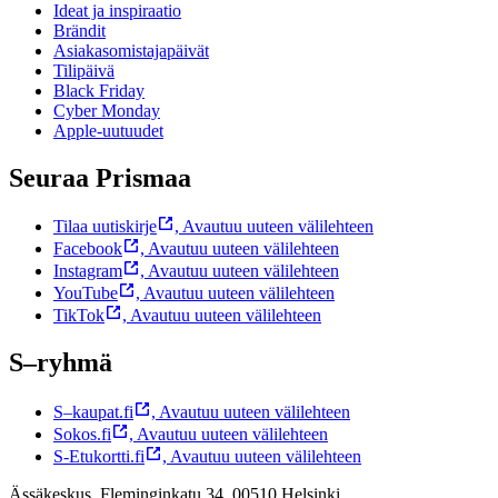
Ideat ja inspiraatio
Brändit
Asiakasomistajapäivät
Tilipäivä
Black Friday
Cyber Monday
Apple-uutuudet
Seuraa Prismaa
Tilaa uutiskirje
,
Avautuu uuteen välilehteen
Facebook
,
Avautuu uuteen välilehteen
Instagram
,
Avautuu uuteen välilehteen
YouTube
,
Avautuu uuteen välilehteen
TikTok
,
Avautuu uuteen välilehteen
S–ryhmä
S–kaupat.fi
,
Avautuu uuteen välilehteen
Sokos.fi
,
Avautuu uuteen välilehteen
S-Etukortti.fi
,
Avautuu uuteen välilehteen
Ässäkeskus, Fleminginkatu 34, 00510 Helsinki