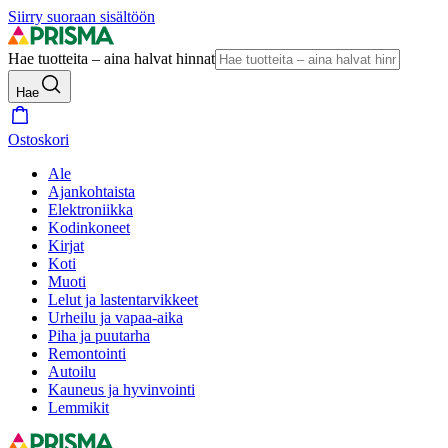
Siirry suoraan sisältöön
Hae tuotteita – aina halvat hinnat
Hae
Ostoskori
Ale
Ajankohtaista
Elektroniikka
Kodinkoneet
Kirjat
Koti
Muoti
Lelut ja lastentarvikkeet
Urheilu ja vapaa-aika
Piha ja puutarha
Remontointi
Autoilu
Kauneus ja hyvinvointi
Lemmikit