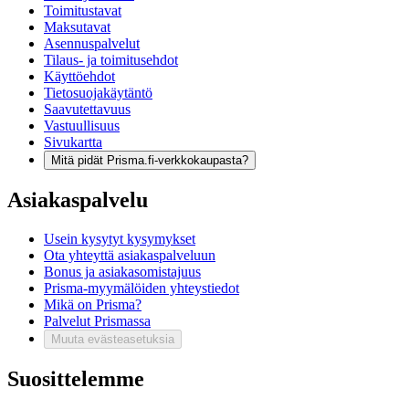
Toimitustavat
Maksutavat
Asennuspalvelut
Tilaus- ja toimitusehdot
Käyttöehdot
Tietosuojakäytäntö
Saavutettavuus
Vastuullisuus
Sivukartta
Mitä pidät Prisma.fi-verkkokaupasta?
Asiakaspalvelu
Usein kysytyt kysymykset
Ota yhteyttä asiakaspalveluun
Bonus ja asiakasomistajuus
Prisma-myymälöiden yhteystiedot
Mikä on Prisma?
Palvelut Prismassa
Muuta evästeasetuksia
Suosittelemme