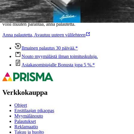
Oletko tyytyväinen tuotetietoihin?
Ovatko tuotetiedot riittävät? Jos tuotetiedoissa on puutteita tai niitä
voisi muuten parantaa, anna palautetta.
Anna palautetta
,
Avautuu uuteen välilehteen
Ilmainen palautus 30 päivää.*
Nouto myymälästä ilman toimituskuluja.
Asiakasomistajalle Bonusta jopa 5 %.*
Verkkokauppa
Ohjeet
Ensitilaajan pikaopas
Myymälänouto
Palautukset
Reklamaatio
Takuu ja huolto