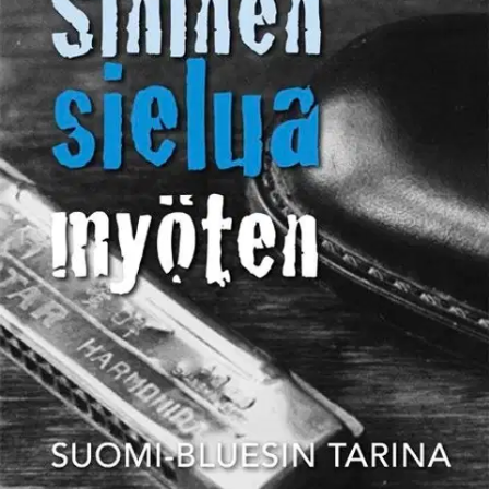
Ei saatavilla
Tuotekuvaus
Bluesin historia on osa jazzin ja myös rock -n' rollin historiaa.
Suomeen blues, tuo mustan musiikin melankolinen isoveli, saapui
vaivihkaa, ikään kuin valtamerialusten salamatkustajajana. Matti
Laipion ja Pete Hoppulan perusteellisen tutkimustyön tuloksena
Suomi-bluesin vaiheet haparoivasta alusta nykyiseen
kansainväliseen menestykseen ovat nyt ensi kertaa koottuina kirjassa
Sininen sielua myöten. Teosta elävöittää harvinaisista otoksista
koostuva kuvitus.
Ominaisuudet