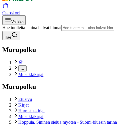
Ostoskori
Valikko
Hae tuotteita – aina halvat hinnat
Hae
Murupolku
…
Musiikkikirjat
Murupolku
Etusivu
Kirjat
Harrastuskirjat
Musiikkikirjat
Hoppula, Sininen sielua myöten - Suomi-bluesin tarina