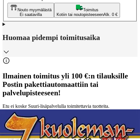
Nouto myymälästä
Toimitus
Ei saatavilla
Kotiin tai noutopisteeseen
Alk. 0 €
Huomaa pidempi toimitusaika
Ilmainen toimitus yli 100 €:n tilauksille
Postin pakettiautomaattiin tai
palvelupisteeseen!
Etu ei koske Suuri‑lisäpalvelulla toimitettavia tuotteita.
Tarkista myymäläsaatavuus