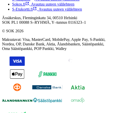
Sokos.fi
,
Avautuu uuteen välilehteen
S-Etukortti.fi
,
Avautuu uuteen välilehteen
Ässäkeskus, Fleminginkatu 34, 00510 Helsinki
SOK PL1 00088 S–RYHMÄ,
Y–tunnus 0116323–1
© SOK 2026
Maksutavat
:
Visa, MasterCard, MobilePay, Apple Pay, S-Pankki,
Nordea, OP, Danske Bank, Aktia, Ålandsbanken, Säästöpankki,
Oma Säästöpankki, POP Pankki, Walley