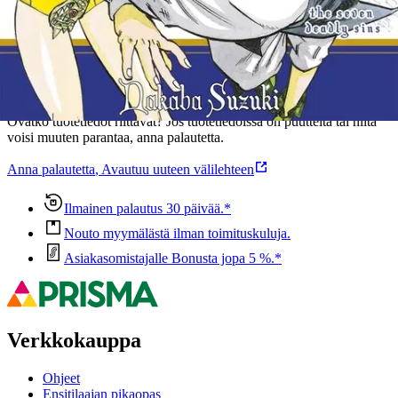
Oletko tyytyväinen tuotetietoihin?
Ovatko tuotetiedot riittävät? Jos tuotetiedoissa on puutteita tai niitä
voisi muuten parantaa, anna palautetta.
Anna palautetta
,
Avautuu uuteen välilehteen
Ilmainen palautus 30 päivää.*
Nouto myymälästä ilman toimituskuluja.
Asiakasomistajalle Bonusta jopa 5 %.*
Verkkokauppa
Ohjeet
Ensitilaajan pikaopas