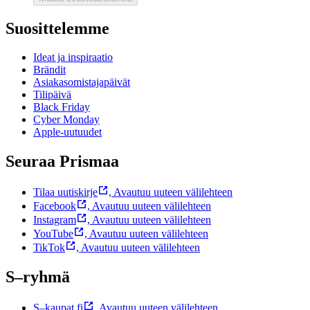
Suosittelemme
Ideat ja inspiraatio
Brändit
Asiakasomistajapäivät
Tilipäivä
Black Friday
Cyber Monday
Apple-uutuudet
Seuraa Prismaa
Tilaa uutiskirje
,
Avautuu uuteen välilehteen
Facebook
,
Avautuu uuteen välilehteen
Instagram
,
Avautuu uuteen välilehteen
YouTube
,
Avautuu uuteen välilehteen
TikTok
,
Avautuu uuteen välilehteen
S–ryhmä
S–kaupat.fi
,
Avautuu uuteen välilehteen