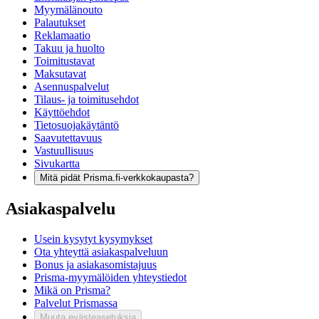
Myymälänouto
Palautukset
Reklamaatio
Takuu ja huolto
Toimitustavat
Maksutavat
Asennuspalvelut
Tilaus- ja toimitusehdot
Käyttöehdot
Tietosuojakäytäntö
Saavutettavuus
Vastuullisuus
Sivukartta
Mitä pidät Prisma.fi-verkkokaupasta?
Asiakaspalvelu
Usein kysytyt kysymykset
Ota yhteyttä asiakaspalveluun
Bonus ja asiakasomistajuus
Prisma-myymälöiden yhteystiedot
Mikä on Prisma?
Palvelut Prismassa
Muuta evästeasetuksia