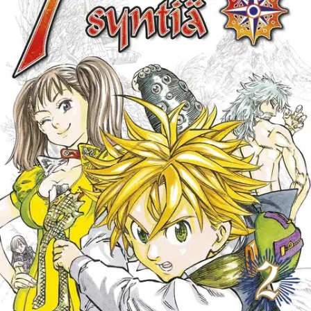
Ei saatavilla
Tuotekuvaus
Vauhdikas ja koukuttava fantasiaseikkailu! Pelätyt "seitsemän
kuolemansyntiä" ovat koko valtakunnassa etsintäkuulutettuja
rikollisia. Mutta nyt heitä etsii joku muukin kuin lain koura! Eikä
kaikki ole aina sitä miltä näyttää Nakaba Suzuki luo koukuttavan
seikkailukertomuksen, joka kunnioittaa fantasian perinteitä mutta ei
silti jämähdä kaavoihin. Toiminta, huumori ja jännitys saavat kaikki
sijansa eloisasti piirretyssä tarinassa. Kotimaassaan Japanissa hitiksi
noussut manga 7 kuolemansyntiä on saanut animaatioversion, joka
on nähtävissä myös Netflixissä. Ikäsuositus: 12+
Ominaisuudet