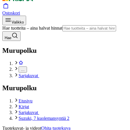
Ostoskori
Valikko
Hae tuotteita – aina halvat hinnat
Hae
Murupolku
…
Sarjakuvat
Murupolku
Etusivu
Kirjat
Sarjakuvat
Suzuki, 7 kuolemansyntiä 2
Tuotekuvat- ja videot
Ohita tuotekuva