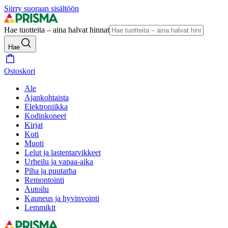
Siirry suoraan sisältöön
Hae tuotteita – aina halvat hinnat
Hae
Ostoskori
Ale
Ajankohtaista
Elektroniikka
Kodinkoneet
Kirjat
Koti
Muoti
Lelut ja lastentarvikkeet
Urheilu ja vapaa-aika
Piha ja puutarha
Remontointi
Autoilu
Kauneus ja hyvinvointi
Lemmikit