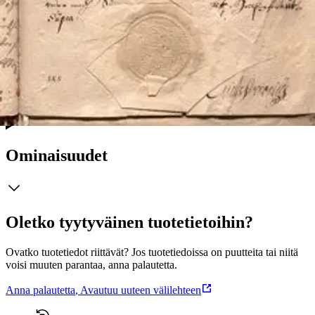
lutherdomen och till flyttningsrörelser. Förutm krigen så gick döden
omkring i staden under den stora hungersnöden i mitten av 1690-
talet, den förvandlade Helsingfors till en tummelplats för svält och
farsoter. Ett centralt tema i Kronostaden är följaktligen hur
helsingforsborna uthärdade prövningar som krig, svält och sjukdom
ända tills retirerande svenskar vid det ryska anfallet 1713 satte eld på
staden så den totalförstördes.
Näytä lisää
tuotekuvausta
Ominaisuudet
Oletko tyytyväinen tuotetietoihin?
Ovatko tuotetiedot riittävät? Jos tuotetiedoissa on puutteita tai niitä
voisi muuten parantaa, anna palautetta.
Anna palautetta
,
Avautuu uuteen välilehteen