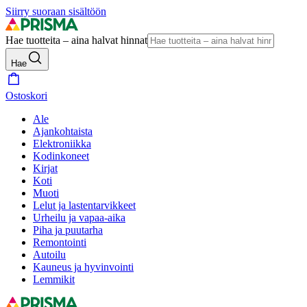
Siirry suoraan sisältöön
Hae tuotteita – aina halvat hinnat
Hae
Ostoskori
Ale
Ajankohtaista
Elektroniikka
Kodinkoneet
Kirjat
Koti
Muoti
Lelut ja lastentarvikkeet
Urheilu ja vapaa-aika
Piha ja puutarha
Remontointi
Autoilu
Kauneus ja hyvinvointi
Lemmikit