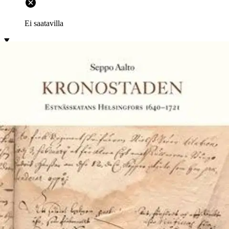
Ei saatavilla
Tuotekuvaus
Kronan beslöt 1640 atta grundlägga ett nytt Helsingfors på
Estnässkatan. Orsaken var atta landhöjningen gjort atta hamnen i det
vid Vanda åmynning belägna Helsingfors blivit för grund för stora
fartyg. Till den nya staden förutsatte makthavarna att invånarna från
Gammelstaden och Borgå skulle flytta. Kronostaden berättar om hur
Gammelstadens invånare motvilligt bröt upp från sina gamla
boplatser och byggde sig nya hem på Estnässkatan.
I fokus för den
här undersökningen står storköpmännen, vilka utåt gjorde enad front
men inbördes grälade och intrigerade. Det är genom dem som
skildringen av Helsingfors historia framskrider och Helsingfors
historia rullas upp inför läsaren. Det handlande borgerskapet måste
ständigt hitta på nya sätt att anpassa sig till de internationella
handelsmakternas och storaffärsmännens metoder, till den svenska
stormaktens politisk-ekonomiska press, till den renläriga