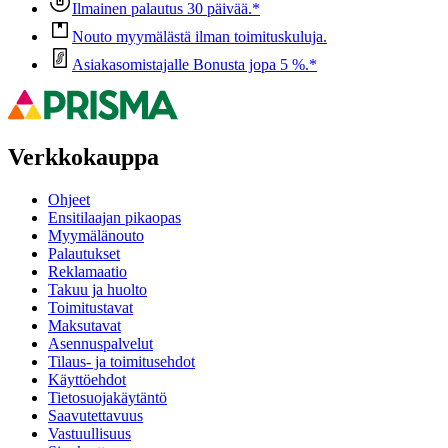
Ilmainen palautus 30 päivää.*
Nouto myymälästä ilman toimituskuluja.
Asiakasomistajalle Bonusta jopa 5 %.*
Verkkokauppa
Ohjeet
Ensitilaajan pikaopas
Myymälänouto
Palautukset
Reklamaatio
Takuu ja huolto
Toimitustavat
Maksutavat
Asennuspalvelut
Tilaus- ja toimitusehdot
Käyttöehdot
Tietosuojakäytäntö
Saavutettavuus
Vastuullisuus