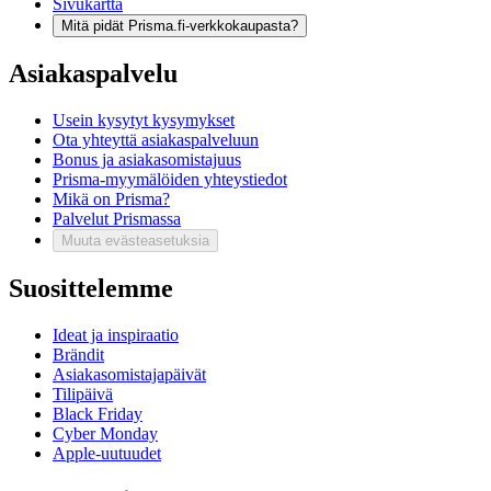
Sivukartta
Mitä pidät Prisma.fi-verkkokaupasta?
Asiakaspalvelu
Usein kysytyt kysymykset
Ota yhteyttä asiakaspalveluun
Bonus ja asiakasomistajuus
Prisma-myymälöiden yhteystiedot
Mikä on Prisma?
Palvelut Prismassa
Muuta evästeasetuksia
Suosittelemme
Ideat ja inspiraatio
Brändit
Asiakasomistajapäivät
Tilipäivä
Black Friday
Cyber Monday
Apple-uutuudet