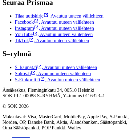
Seuraa Prismaa
Tilaa uutiskirje
,
Avautuu uuteen välilehteen
Facebook
,
Avautuu uuteen välilehteen
Instagram
,
Avautuu uuteen välilehteen
YouTube
,
Avautuu uuteen välilehteen
TikTok
,
Avautuu uuteen välilehteen
S–ryhmä
S–kaupat.fi
,
Avautuu uuteen välilehteen
Sokos.fi
,
Avautuu uuteen välilehteen
S-Etukortti.fi
,
Avautuu uuteen välilehteen
Ässäkeskus, Fleminginkatu 34, 00510 Helsinki
SOK PL1 00088 S–RYHMÄ,
Y–tunnus 0116323–1
© SOK 2026
Maksutavat
:
Visa, MasterCard, MobilePay, Apple Pay, S-Pankki,
Nordea, OP, Danske Bank, Aktia, Ålandsbanken, Säästöpankki,
Oma Säästöpankki, POP Pankki, Walley