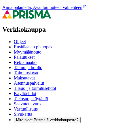
Anna palautetta
,
Avautuu uuteen välilehteen
Verkkokauppa
Ohjeet
Ensitilaajan pikaopas
Myymälänouto
Palautukset
Reklamaatio
Takuu ja huolto
Toimitustavat
Maksutavat
Asennuspalvelut
Tilaus- ja toimitusehdot
Käyttöehdot
Tietosuojakäytäntö
Saavutettavuus
Vastuullisuus
Sivukartta
Mitä pidät Prisma.fi-verkkokaupasta?