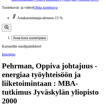
Tuotekuvat- ja videot
Ohita tuotekuva
Asiakasomistaja-alennus
-15 %
Avaa kuva suurempana
Karusellin nuolipainikkeet
Innotimo
Pehrman, Oppiva johtajuus -
energiaa työyhteisöön ja
liiketoimintaan : MBA-
tutkimus Jyväskylän yliopisto
2000