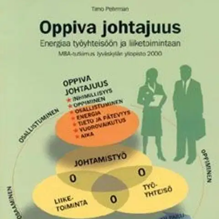
Postin pakettiautomaattiin tai
palvelupisteeseen!
Etu ei koske Suuri‑lisäpalvelulla toimitettavia tuotteita.
Tarkista myymäläsaatavuus
Ei saatavilla
Tuotekuvaus
Oppivan johtajuuden ideana on olennaisten asioiden ja niiden
välisten suhteiden tajuaminen työyhteisössä. Johtaminen on