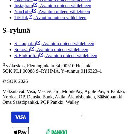
Instagram
,
Avautuu uuteen välilehteen
YouTube
,
Avautuu uuteen välilehteen
TikTok
,
Avautuu uuteen välilehteen
S–ryhmä
S–kaupat.fi
,
Avautuu uuteen välilehteen
Sokos.fi
,
Avautuu uuteen välilehteen
S-Etukortti.fi
,
Avautuu uuteen välilehteen
Ässäkeskus, Fleminginkatu 34, 00510 Helsinki
SOK PL1 00088 S–RYHMÄ,
Y–tunnus 0116323–1
© SOK 2026
Maksutavat
:
Visa, MasterCard, MobilePay, Apple Pay, S-Pankki,
Nordea, OP, Danske Bank, Aktia, Ålandsbanken, Säästöpankki,
Oma Säästöpankki, POP Pankki, Walley