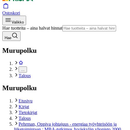
Ostoskori
Valikko
Hae tuotteita – aina halvat hinnat
Hae
Murupolku
…
Talous
Murupolku
Etusivu
Kirjat
Tietokirjat
Talous
Pehrman, Oppiva johtajuus - energiaa työyhteisöön ja
liiketoimintaan : MBA-tutkimus Jyväskylän yliopisto 2000