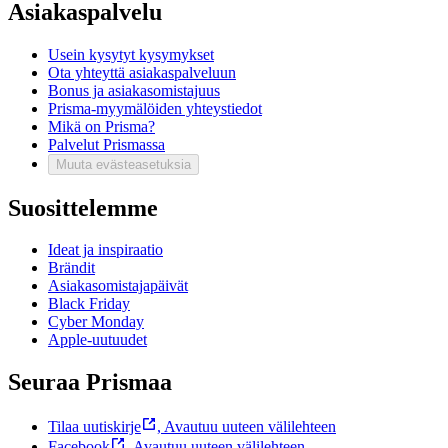
Asiakaspalvelu
Usein kysytyt kysymykset
Ota yhteyttä asiakaspalveluun
Bonus ja asiakasomistajuus
Prisma-myymälöiden yhteystiedot
Mikä on Prisma?
Palvelut Prismassa
Muuta evästeasetuksia
Suosittelemme
Ideat ja inspiraatio
Brändit
Asiakasomistajapäivät
Black Friday
Cyber Monday
Apple-uutuudet
Seuraa Prismaa
Tilaa uutiskirje
,
Avautuu uuteen välilehteen
Facebook
,
Avautuu uuteen välilehteen