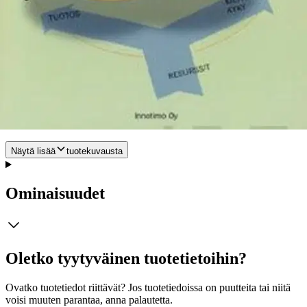
jatkuvasti kehittyvä prosessi. Organisaation rakenne ei ole niin
tärkeä työyhteisön ilmapiirin kannalta kuin johtajuus. Meidän on
tavoitettava johdettaviemme ajatustapa ja asenne. Timo Pehrmanin
idea oppivasta johtajuudesta on käytännönläheinen ja innostava.
Hän esittää ajatuksia, jotka ovat suoraan sovellettavissa
nykyaikaiseen työyhteisöön.
Kirjassa on keskeisen oppivan
johtajuuden idean lisäksi tiivis katsaus muihin johtamisen tapoihin.
Kirjoittajalla on 25 vuoden kokemus teollisuuden johto-, kehittämis-
ja koulutustehtävistä. Timo Pehrman on Valio Oy:n
koulutuspäällikkö. Pehrmanin ajatukset ovat raikas tuulahdus
suomalaiseen johtamiskulttuuriin.
Näytä lisää
tuotekuvausta
Ominaisuudet
Oletko tyytyväinen tuotetietoihin?
Ovatko tuotetiedot riittävät? Jos tuotetiedoissa on puutteita tai niitä
voisi muuten parantaa, anna palautetta.