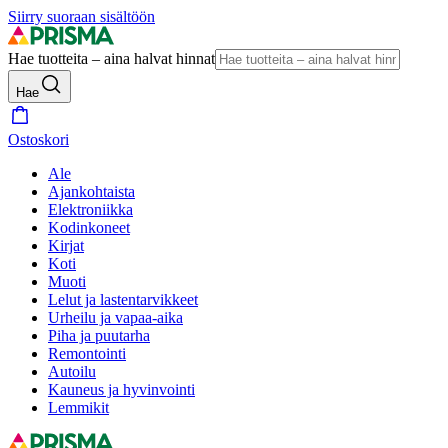
Siirry suoraan sisältöön
Hae tuotteita – aina halvat hinnat
Hae
Ostoskori
Ale
Ajankohtaista
Elektroniikka
Kodinkoneet
Kirjat
Koti
Muoti
Lelut ja lastentarvikkeet
Urheilu ja vapaa-aika
Piha ja puutarha
Remontointi
Autoilu
Kauneus ja hyvinvointi
Lemmikit