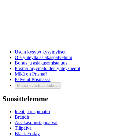
Tietosuojakäytäntö
Saavutettavuus
Vastuullisuus
Sivukartta
Mitä pidät Prisma.fi-verkkokaupasta?
Asiakaspalvelu
Usein kysytyt kysymykset
Ota yhteyttä asiakaspalveluun
Bonus ja asiakasomistajuus
Prisma-myymälöiden yhteystiedot
Mikä on Prisma?
Palvelut Prismassa
Muuta evästeasetuksia
Suosittelemme
Ideat ja inspiraatio
Brändit
Asiakasomistajapäivät
Tilipäivä
Black Friday