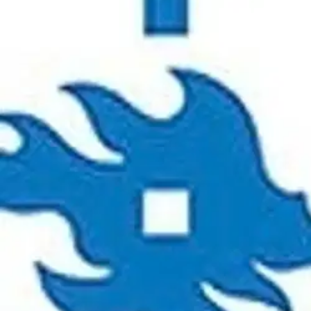
Asiakasomistaja-alennus
-15 %
Avaa kuva suurempana
Karusellin nuolipainikkeet
Helsingin yliopisto
Tapaninen, Karnevalistinen henk
muutos 1900-luvun alussa
52,36 €
Asiakasomistajahinta
Hinta ilman S-Etukorttia:
61,60 €
Verkkokaupan hinta