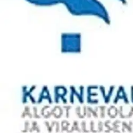
Valitse toimitustapa
Nouto myymälästä
Toimitus
Ei saatavilla
Ei saatavilla
Huomaa pidempi toimitusaika
Ilmainen toimitus yli 100 €:n tilauksille Po
Etu ei koske Suuri‑lisäpalvelulla toimitettavia tuotteita.
Tarkista myymäläsaatavuus