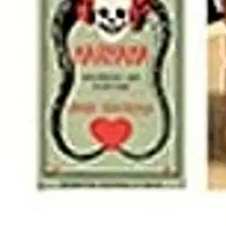
Oletko tyytyväinen tuotetietoihin?
Ovatko tuotetiedot riittävät? Jos tuotetiedoissa on puutteita tai niitä v
Anna palautetta
,
Avautuu uuteen välilehteen
Verkkokauppa
Ohjeet
Ensitilaajan pikaopas
Myymälänouto
Palautukset
Reklamaatio
Takuu ja huolto
Toimitustavat
Maksutavat
Asennuspalvelut
Tilaus- ja toimitusehdot
Käyttöehdot