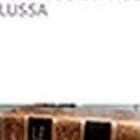
 tutkimus tuo esiin hänen yksilöllisen, kansanomaiseen kulttuuriin po
ellisesta isänmaallisuudesta ja sen moraalikäsityksistä poikkeavat näkemyk
n piirissä. Untolan arvoista käsin yhteiskunnan ristiriitaisuudet näyttäyt
ia erilaisia aikakauden ilmiöitä ja aatevirtauksia kohtaan. Omaelämäkerra
n tärkeimpiä teemoja ambivalentissa ja parodisessa sävyssä. Teoksessa kä
a: Varhaisaktivismia, seksuaaliradikalismia sekä symbolistisen taiteen ta
rnevalistiseen kirjallisuuteen erikoistuneen venäläisen filosofin Mihail
tikirjoituksia sekä kaikkia niitä vuosina 1906 – 1909 syntyneitä tekstej