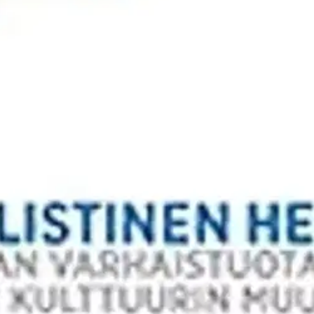
stin pakettiautomaattiin tai palvelupisteesee