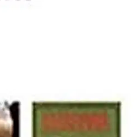
hjautuneen maailmankuvansa ja arvomaailmansa, jonka pohjalta hän
set tekivät Untolasta aikakautensa toisinajattelijan, jonka kirjoitukset
yivät karnevalistisilta, ja sen vuoksi Harhama sisältää
llisena pidetyn Harhaman laajassa asiayhteydessä toteutettu analyysi
sitellään kriittisesti Eino Leinon ja muiden, pääasiassa
ustalla ollutta dekadenssia ja nietzscheläistä yksilömoraalia. Suomen ja
 Bahtinin kieli- ja kirjallisuusteoriaa. Tutkimusaineistona on käytetty
ä, jotka käsittelevät Untolaa tai hänen kirjoituksiaan.