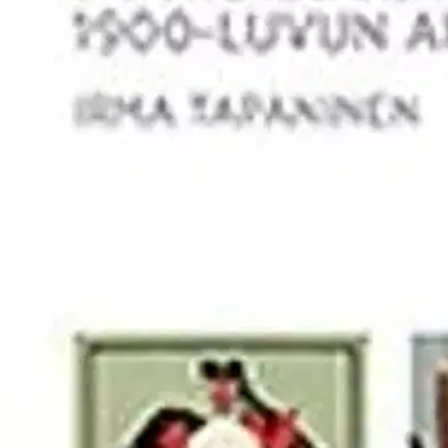
Ei saatavilla
Tuotekuvaus
Algot Untolan (1868 – 1918) luovan toiminnan logiikkaa tarkasteleva
asettui yhteiskunnan heikoimpien puolelle.
Perustuslaillisesta, ihante
herättivät jyrkkää, vaientamaan pyrkivää vastustusta valtavirtakulttuuri
karnevalisoituneelle kirjallisuudelle tyypillistä piilotettua polemiikk
osoittaa, miten Untola pohdiskeli siinä aikakauden julkisen keskustelu
pääkaupungin elitistisen, kulttuuriradikaalin nuorison suosimia aatteit
Pohjoismaiden historian alaan kuuluvassa tutkimuksessa on sovellettu ka
Harhaman ja sen jatko-osan Martvan lisäksi tekijän saman ajanjakson leh
Näytä lisää
tuotekuvausta
Ominaisuudet