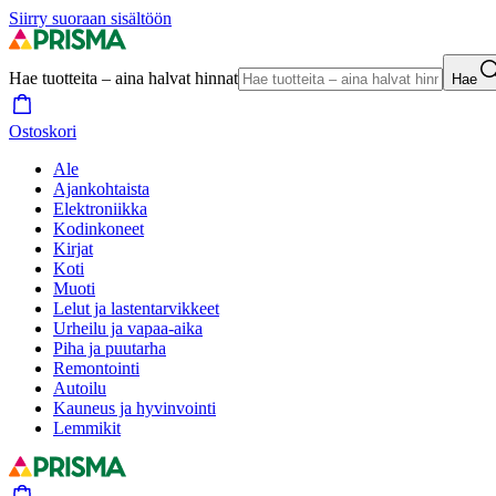
Siirry suoraan sisältöön
Hae tuotteita – aina halvat hinnat
Hae
Ostoskori
Ale
Ajankohtaista
Elektroniikka
Kodinkoneet
Kirjat
Koti
Muoti
Lelut ja lastentarvikkeet
Urheilu ja vapaa-aika
Piha ja puutarha
Remontointi
Autoilu
Kauneus ja hyvinvointi
Lemmikit