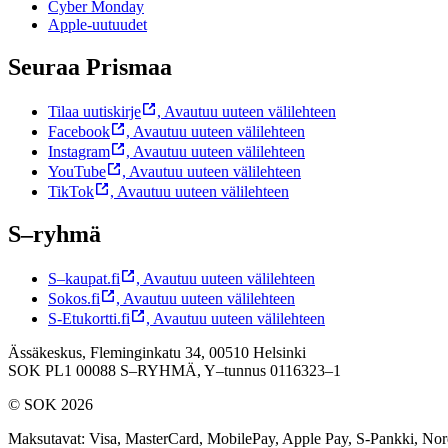
Cyber Monday
Apple-uutuudet
Seuraa Prismaa
Tilaa uutiskirje
,
Avautuu uuteen välilehteen
Facebook
,
Avautuu uuteen välilehteen
Instagram
,
Avautuu uuteen välilehteen
YouTube
,
Avautuu uuteen välilehteen
TikTok
,
Avautuu uuteen välilehteen
S–ryhmä
S–kaupat.fi
,
Avautuu uuteen välilehteen
Sokos.fi
,
Avautuu uuteen välilehteen
S-Etukortti.fi
,
Avautuu uuteen välilehteen
Ässäkeskus, Fleminginkatu 34, 00510 Helsinki
SOK PL1 00088 S–RYHMÄ,
Y–tunnus 0116323–1
© SOK 2026
Maksutavat
:
Visa, MasterCard, MobilePay, Apple Pay, S-Pankki, No