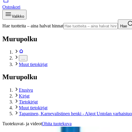
Ostoskori
Valikko
Hae tuotteita – aina halvat hinnat
Hae
Murupolku
…
Muut tietokirjat
Murupolku
Etusivu
Kirjat
Tietokirjat
Muut tietokirjat
Tapaninen, Karnevalistinen henki - Algot Untolan varhaistuot
Tuotekuvat- ja videot
Ohita tuotekuva