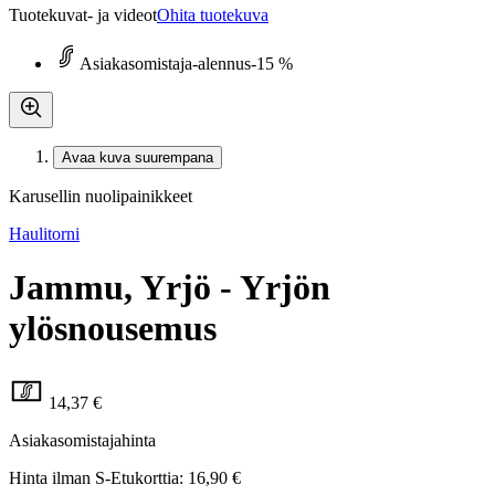
Tuotekuvat- ja videot
Ohita tuotekuva
Asiakasomistaja-alennus
-15 %
Avaa kuva suurempana
Karusellin nuolipainikkeet
Haulitorni
Jammu, Yrjö - Yrjön
ylösnousemus
14,37 €
Asiakasomistajahinta
Hinta ilman S-Etukorttia:
16,90 €