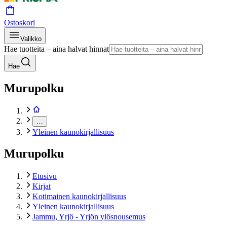
Ostoskori
Valikko
Hae tuotteita – aina halvat hinnat
Hae
Murupolku
…
Yleinen kaunokirjallisuus
Murupolku
Etusivu
Kirjat
Kotimainen kaunokirjallisuus
Yleinen kaunokirjallisuus
Jammu, Yrjö - Yrjön ylösnousemus