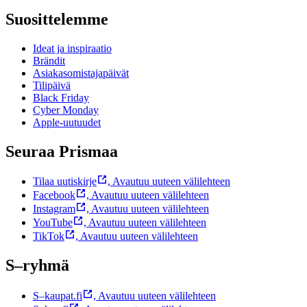
Suosittelemme
Ideat ja inspiraatio
Brändit
Asiakasomistajapäivät
Tilipäivä
Black Friday
Cyber Monday
Apple-uutuudet
Seuraa Prismaa
Tilaa uutiskirje
,
Avautuu uuteen välilehteen
Facebook
,
Avautuu uuteen välilehteen
Instagram
,
Avautuu uuteen välilehteen
YouTube
,
Avautuu uuteen välilehteen
TikTok
,
Avautuu uuteen välilehteen
S–ryhmä
S–kaupat.fi
,
Avautuu uuteen välilehteen