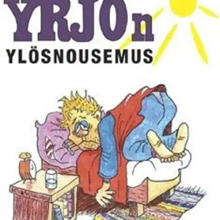
Ei saatavilla
Tuotekuvaus
Toimittaja, kirjailija ja pakinoitsija Erkki Kanerva - alias nimimerkki
Jammu - on julkaissut suosittuja Yrjö-kirjojaan jo vuodesta 1969
lähtien, parhaina vuosina tämän todellisen kansanmiehen seikkailuja
on myyty jopa 60.000 kappaletta! Yrjön hersyvän humoristisia
tarinoita julkaistaan myös useissa sanoma- ja aikakauslehdissä.
Viime vuonna tekijän laiskuuden ym. johdosta Yrjön ystävät jäivät
kaipaamaan kirjaa, mutta nyt uuden tulemisen kunniaksi teos
julkaistaan kovakantisena ja sidottuna.
Lukijoiden pyynnöstä
ilmestyvä Yrjön ylösnousemus sisältää 70 pakinaa, jokaiseen liittyy
myös tekijän kynäilemä piirros.
Näytä lisää
tuotekuvausta
Ominaisuudet