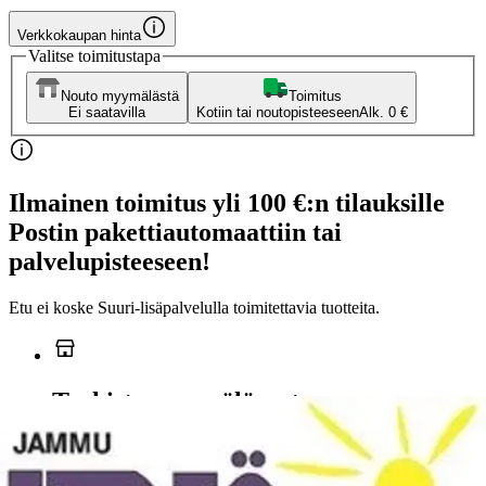
Verkkokaupan hinta
Valitse toimitustapa
Nouto myymälästä
Toimitus
Ei saatavilla
Kotiin tai noutopisteeseen
Alk. 0 €
Ilmainen toimitus yli 100 €:n tilauksille
Postin pakettiautomaattiin tai
palvelupisteeseen!
Etu ei koske Suuri‑lisäpalvelulla toimitettavia tuotteita.
Tarkista myymäläsaatavuus