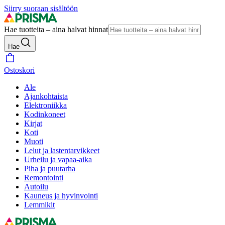
Siirry suoraan sisältöön
Hae tuotteita – aina halvat hinnat
Hae
Ostoskori
Ale
Ajankohtaista
Elektroniikka
Kodinkoneet
Kirjat
Koti
Muoti
Lelut ja lastentarvikkeet
Urheilu ja vapaa-aika
Piha ja puutarha
Remontointi
Autoilu
Kauneus ja hyvinvointi
Lemmikit