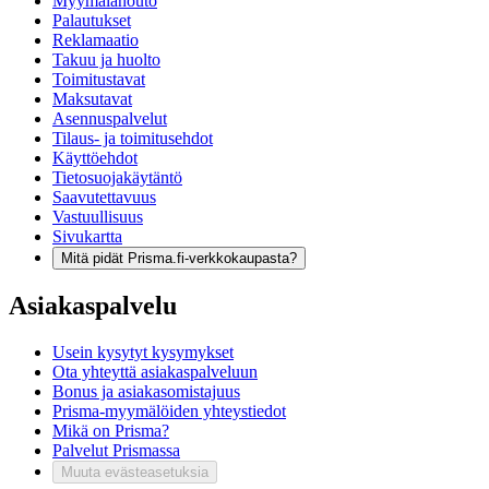
Myymälänouto
Palautukset
Reklamaatio
Takuu ja huolto
Toimitustavat
Maksutavat
Asennuspalvelut
Tilaus- ja toimitusehdot
Käyttöehdot
Tietosuojakäytäntö
Saavutettavuus
Vastuullisuus
Sivukartta
Mitä pidät Prisma.fi-verkkokaupasta?
Asiakaspalvelu
Usein kysytyt kysymykset
Ota yhteyttä asiakaspalveluun
Bonus ja asiakasomistajuus
Prisma-myymälöiden yhteystiedot
Mikä on Prisma?
Palvelut Prismassa
Muuta evästeasetuksia