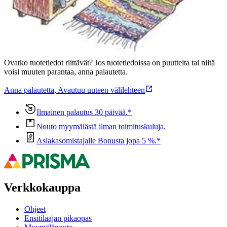
Oletko tyytyväinen tuotetietoihin?
Ovatko tuotetiedot riittävät? Jos tuotetiedoissa on puutteita tai niitä
voisi muuten parantaa, anna palautetta.
Anna palautetta
,
Avautuu uuteen välilehteen
Ilmainen palautus 30 päivää.*
Nouto myymälästä ilman toimituskuluja.
Asiakasomistajalle Bonusta jopa 5 %.*
Verkkokauppa
Ohjeet
Ensitilaajan pikaopas