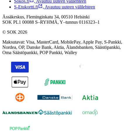
Sokos.fi
,
Avautuu uuteen välilehteen
S-Etukortti.fi
,
Avautuu uuteen välilehteen
Ässäkeskus, Fleminginkatu 34, 00510 Helsinki
SOK PL1 00088 S–RYHMÄ,
Y–tunnus 0116323–1
© SOK 2026
Maksutavat
:
Visa, MasterCard, MobilePay, Apple Pay, S-Pankki,
Nordea, OP, Danske Bank, Aktia, Ålandsbanken, Säästöpankki,
Oma Säästöpankki, POP Pankki, Walley