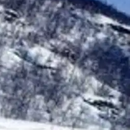
n!
autot ovat kulkeneet liikenteessä rinta rinnan. Myös Johtotähti
 Johtotähdistä, mutta on samalla mielenkiintoinen, yhden automerkin