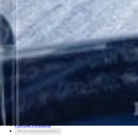
Palautukset
Reklamaatio
Takuu ja huolto
Toimitustavat
Maksutavat
Asennuspalvelut
Tilaus- ja toimitusehdot
Käyttöehdot
Tietosuojakäytäntö
Saavutettavuus
Vastuullisuus
Sivukartta
Mitä pidät Prisma.fi-verkkokaupasta?
Asiakaspalvelu
Usein kysytyt kysymykset
Ota yhteyttä asiakaspalveluun
Bonus ja asiakasomistajuus
Prisma-myymälöiden yhteystiedot
Mikä on Prisma?
Palvelut Prismassa
Muuta evästeasetuksia