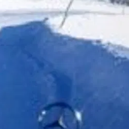
. Lukija johdatetaan Johtotähden maailmaan runsaalla kuvituksella.