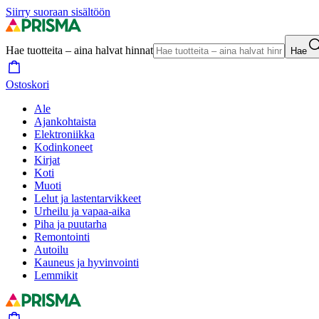
Siirry suoraan sisältöön
Hae tuotteita – aina halvat hinnat
Hae
Ostoskori
Ale
Ajankohtaista
Elektroniikka
Kodinkoneet
Kirjat
Koti
Muoti
Lelut ja lastentarvikkeet
Urheilu ja vapaa-aika
Piha ja puutarha
Remontointi
Autoilu
Kauneus ja hyvinvointi
Lemmikit