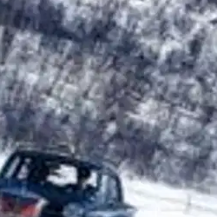
stin pakettiautomaattiin tai palvelupisteesee
enzejä. Kalliit edustus-henkilöautot, arkiset taksit ja raskaat kuorma-
n.
Teos sisältää paljon yksityiskohtaista tietoa Suomessa vaikuttaneista