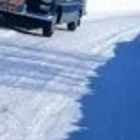
a muutoksiin 1900-luvun ensimmäisistä vuosista aina 2000-luvun alkuun
oisi muuten parantaa, anna palautetta.