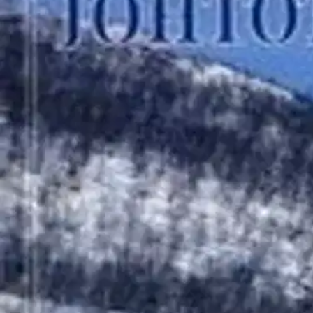
Avaa kuva suurempana
Karusellin nuolipainikkeet
Suomen Mercedes-Benz-Klubi
Blauberg, Johtotähti Suomen tei
65,41 €
Asiakasomistajahinta
Hinta ilman S-Etukorttia:
76,95 €
Verkkokaupan hinta
Valitse toimitustapa
Nouto myymälästä
Toimitus
Ei saatavilla
Ei saatavilla