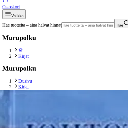
Ostoskori
Valikko
Hae tuotteita – aina halvat hinnat
Hae
Murupolku
Kirjat
Murupolku
Etusivu
Kirjat
Blauberg, Johtotähti Suomen teillä
Tuotekuvat- ja videot
Ohita tuotekuva
Asiakasomistaja-alennus
-15 %