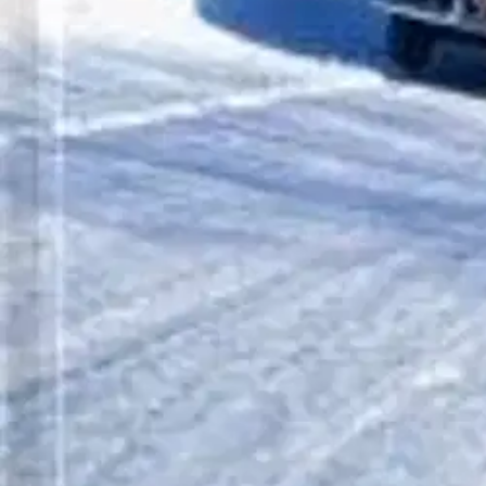
näkökulmasta luotaava katsaus suomalaisen yhteiskunnan vaiheisiin j
Näytä lisää
tuotekuvausta
Ominaisuudet
Oletko tyytyväinen tuotetietoihin?
Ovatko tuotetiedot riittävät? Jos tuotetiedoissa on puutteita tai niitä v
Anna palautetta
,
Avautuu uuteen välilehteen
Verkkokauppa
Ohjeet
Ensitilaajan pikaopas
Myymälänouto