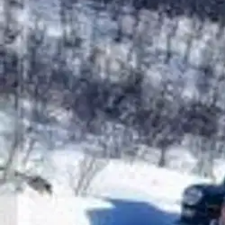
Ilmainen toimitus yli 100 €:n tilauksille Po
Etu ei koske Suuri‑lisäpalvelulla toimitettavia tuotteita.
Tarkista myymäläsaatavuus
Ei saatavilla
Tuotekuvaus
Suomessa on vaikuttanut runsaan vuosisadan ajan laaja kirjo Mercedes-B
Suomen Teillä -kirjassa erilaiset Mersut saavat ansaitsemansa huomio