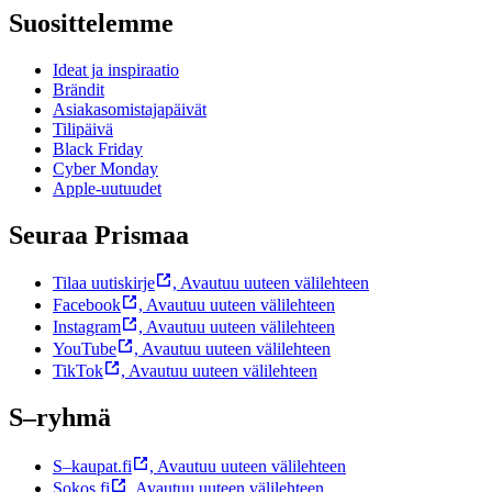
Suosittelemme
Ideat ja inspiraatio
Brändit
Asiakasomistajapäivät
Tilipäivä
Black Friday
Cyber Monday
Apple-uutuudet
Seuraa Prismaa
Tilaa uutiskirje
,
Avautuu uuteen välilehteen
Facebook
,
Avautuu uuteen välilehteen
Instagram
,
Avautuu uuteen välilehteen
YouTube
,
Avautuu uuteen välilehteen
TikTok
,
Avautuu uuteen välilehteen
S–ryhmä
S–kaupat.fi
,
Avautuu uuteen välilehteen
Sokos.fi
,
Avautuu uuteen välilehteen