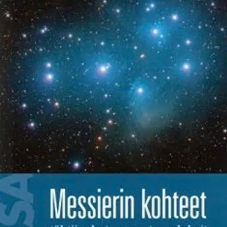
Ei saatavilla
Tuotekuvaus
Vuonna 1785 ranskalainen tähtitieteilijä Charles Messier löysi
taivaalta himmeän sumuläiskän. Hän merkitsi paikan muistiin, jottei
sekoittaisi sitä etsimiinsä pyrstötähtiin. Löydöstä tuli M1, Rapusumu,
ensimmäinen taivaankohde hänen luettelossaan. Elämänsä aikana
Messier luetteloi yli sata tällaista kohdetta. Nämä sumut, tähtijoukot
ja galaksit ovat tähtiharrastajan suosituimpia metsästyskohteita.
Monet näkyvät jo kiikarilla tai pienellä kaukoputkella, mutta
vaikeimpien löytäminen vaatii kärsivällisyyttä ja intoa. Kirja sisältää
ohjeet ja etsintäkartat, joiden avulla aloittelijakin voi lähteä
tutkimusmatkalle Messierin jalanjäljissä.
Näytä lisää
tuotekuvausta
Ominaisuudet