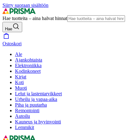
Siirry suoraan sisältöön
Hae tuotteita – aina halvat hinnat
Hae
Ostoskori
Ale
Ajankohtaista
Elektroniikka
Kodinkoneet
Kirjat
Koti
Muoti
Lelut ja lastentarvikkeet
Urheilu ja vapaa-aika
Piha ja puutarha
Remontointi
Autoilu
Kauneus ja hyvinvointi
Lemmikit