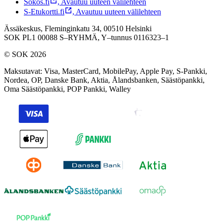
Sokos.fi
,
Avautuu uuteen välilehteen
S-Etukortti.fi
,
Avautuu uuteen välilehteen
Ässäkeskus, Fleminginkatu 34, 00510 Helsinki
SOK PL1 00088 S–RYHMÄ,
Y–tunnus 0116323–1
© SOK 2026
Maksutavat
:
Visa, MasterCard, MobilePay, Apple Pay, S-Pankki,
Nordea, OP, Danske Bank, Aktia, Ålandsbanken, Säästöpankki,
Oma Säästöpankki, POP Pankki, Walley