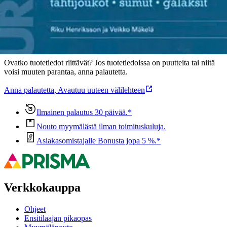
Oletko tyytyväinen tuotetietoihin?
Ovatko tuotetiedot riittävät? Jos tuotetiedoissa on puutteita tai niitä
voisi muuten parantaa, anna palautetta.
Anna palautetta
,
Avautuu uuteen välilehteen
Ilmainen palautus 30 päivää.*
Nouto myymälästä ilman toimituskuluja.
Asiakasomistajalle Bonusta jopa 5 %.*
Verkkokauppa
Ohjeet
Ensitilaajan pikaopas