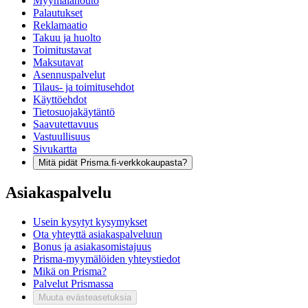
Myymälänouto
Palautukset
Reklamaatio
Takuu ja huolto
Toimitustavat
Maksutavat
Asennuspalvelut
Tilaus- ja toimitusehdot
Käyttöehdot
Tietosuojakäytäntö
Saavutettavuus
Vastuullisuus
Sivukartta
Mitä pidät Prisma.fi-verkkokaupasta?
Asiakaspalvelu
Usein kysytyt kysymykset
Ota yhteyttä asiakaspalveluun
Bonus ja asiakasomistajuus
Prisma-myymälöiden yhteystiedot
Mikä on Prisma?
Palvelut Prismassa
Muuta evästeasetuksia