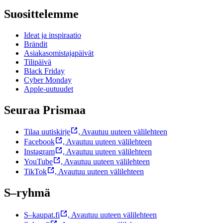
Suosittelemme
Ideat ja inspiraatio
Brändit
Asiakasomistajapäivät
Tilipäivä
Black Friday
Cyber Monday
Apple-uutuudet
Seuraa Prismaa
Tilaa uutiskirje
,
Avautuu uuteen välilehteen
Facebook
,
Avautuu uuteen välilehteen
Instagram
,
Avautuu uuteen välilehteen
YouTube
,
Avautuu uuteen välilehteen
TikTok
,
Avautuu uuteen välilehteen
S–ryhmä
S–kaupat.fi
,
Avautuu uuteen välilehteen