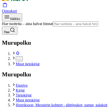
Ostoskori
Valikko
Hae tuotteita – aina halvat hinnat
Hae
Murupolku
…
Muut tietokirjat
Murupolku
Etusivu
Kirjat
Tietokirjat
Muut tietokirjat
Henriksson, Messierin kohteet - tähtijoukot, sumut, galaksit