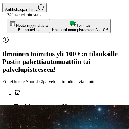
Verkkokaupan hinta
Valitse toimitustapa
Nouto myymälästä
Toimitus
Ei saatavilla
Kotiin tai noutopisteeseen
Alk. 0 €
Ilmainen toimitus yli 100 €:n tilauksille
Postin pakettiautomaattiin tai
palvelupisteeseen!
Etu ei koske Suuri‑lisäpalvelulla toimitettavia tuotteita.
Tarkista myymäläsaatavuus