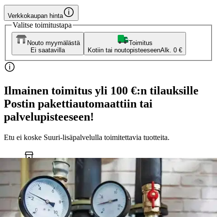
Verkkokaupan hinta
Valitse toimitustapa
Nouto myymälästä
Toimitus
Ei saatavilla
Kotiin tai noutopisteeseen
Alk. 0 €
Ilmainen toimitus yli 100 €:n tilauksille
Postin pakettiautomaattiin tai
palvelupisteeseen!
Etu ei koske Suuri‑lisäpalvelulla toimitettavia tuotteita.
Tarkista myymäläsaatavuus