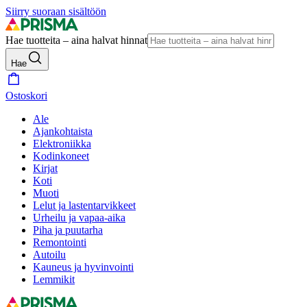
Siirry suoraan sisältöön
Hae tuotteita – aina halvat hinnat
Hae
Ostoskori
Ale
Ajankohtaista
Elektroniikka
Kodinkoneet
Kirjat
Koti
Muoti
Lelut ja lastentarvikkeet
Urheilu ja vapaa-aika
Piha ja puutarha
Remontointi
Autoilu
Kauneus ja hyvinvointi
Lemmikit