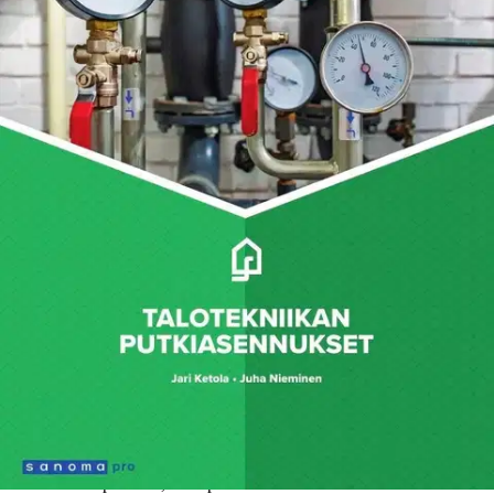
Ei saatavilla
Tuotekuvaus
Kirja sisältää alan pakollisten opintojen sekä yleisimpien
valinnaisten opintojen sisällöt. Kirja on tarkoitettu erityisesti 2. ja 3.
vuoden opintoihin.
Ominaisuudet
Oletko tyytyväinen tuotetietoihin?
Ovatko tuotetiedot riittävät? Jos tuotetiedoissa on puutteita tai niitä
voisi muuten parantaa, anna palautetta.