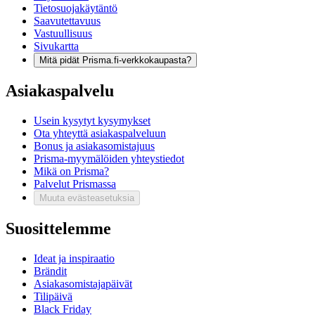
Tietosuojakäytäntö
Saavutettavuus
Vastuullisuus
Sivukartta
Mitä pidät Prisma.fi-verkkokaupasta?
Asiakaspalvelu
Usein kysytyt kysymykset
Ota yhteyttä asiakaspalveluun
Bonus ja asiakasomistajuus
Prisma-myymälöiden yhteystiedot
Mikä on Prisma?
Palvelut Prismassa
Muuta evästeasetuksia
Suosittelemme
Ideat ja inspiraatio
Brändit
Asiakasomistajapäivät
Tilipäivä
Black Friday