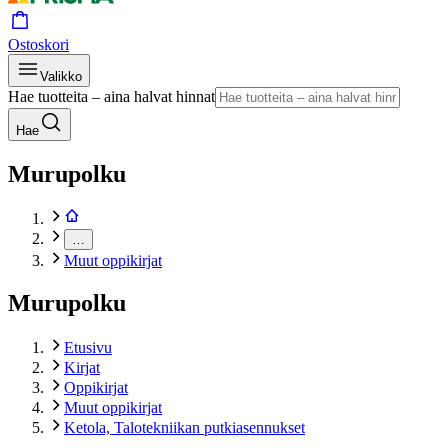
Ostoskori
Valikko
Hae tuotteita – aina halvat hinnat
Hae
Murupolku
…
Muut oppikirjat
Murupolku
Etusivu
Kirjat
Oppikirjat
Muut oppikirjat
Ketola, Talotekniikan putkiasennukset