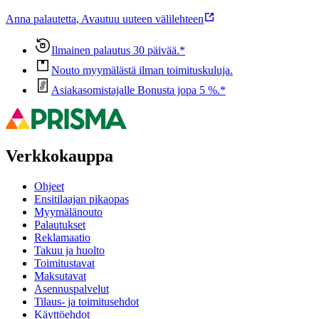
Anna palautetta
,
Avautuu uuteen välilehteen
Ilmainen palautus 30 päivää.*
Nouto myymälästä ilman toimituskuluja.
Asiakasomistajalle Bonusta jopa 5 %.*
Verkkokauppa
Ohjeet
Ensitilaajan pikaopas
Myymälänouto
Palautukset
Reklamaatio
Takuu ja huolto
Toimitustavat
Maksutavat
Asennuspalvelut
Tilaus- ja toimitusehdot
Käyttöehdot