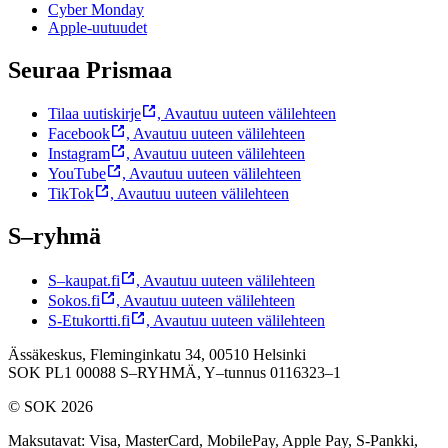
Cyber Monday
Apple-uutuudet
Seuraa Prismaa
Tilaa uutiskirje
,
Avautuu uuteen välilehteen
Facebook
,
Avautuu uuteen välilehteen
Instagram
,
Avautuu uuteen välilehteen
YouTube
,
Avautuu uuteen välilehteen
TikTok
,
Avautuu uuteen välilehteen
S–ryhmä
S–kaupat.fi
,
Avautuu uuteen välilehteen
Sokos.fi
,
Avautuu uuteen välilehteen
S-Etukortti.fi
,
Avautuu uuteen välilehteen
Ässäkeskus, Fleminginkatu 34, 00510 Helsinki
SOK PL1 00088 S–RYHMÄ,
Y–tunnus 0116323–1
© SOK 2026
Maksutavat
:
Visa, MasterCard, MobilePay, Apple Pay, S-Pankki,