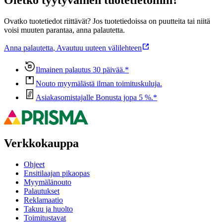
Oletko tyytyväinen tuotetietoihin?
Ovatko tuotetiedot riittävät? Jos tuotetiedoissa on puutteita tai niitä
voisi muuten parantaa, anna palautetta.
Anna palautetta
,
Avautuu uuteen välilehteen
Ilmainen palautus 30 päivää.*
Nouto myymälästä ilman toimituskuluja.
Asiakasomistajalle Bonusta jopa 5 %.*
Verkkokauppa
Ohjeet
Ensitilaajan pikaopas
Myymälänouto
Palautukset
Reklamaatio
Takuu ja huolto
Toimitustavat