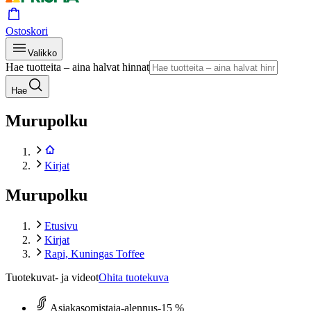
Ostoskori
Valikko
Hae tuotteita – aina halvat hinnat
Hae
Murupolku
Kirjat
Murupolku
Etusivu
Kirjat
Rapi, Kuningas Toffee
Tuotekuvat- ja videot
Ohita tuotekuva
Asiakasomistaja-alennus
-15 %