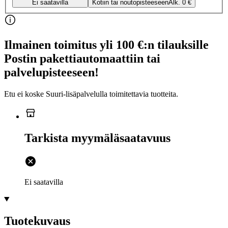
Ei saatavilla
Kotiin tai noutopisteeseen
Alk. 0 €
Ilmainen toimitus yli 100 €:n tilauksille
Postin pakettiautomaattiin tai
palvelupisteeseen!
Etu ei koske Suuri‑lisäpalvelulla toimitettavia tuotteita.
Tarkista myymäläsaatavuus
Ei saatavilla
Tuotekuvaus