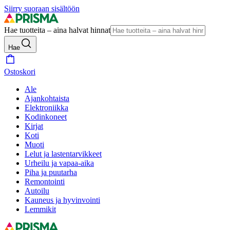
Siirry suoraan sisältöön
Hae tuotteita – aina halvat hinnat
Hae
Ostoskori
Ale
Ajankohtaista
Elektroniikka
Kodinkoneet
Kirjat
Koti
Muoti
Lelut ja lastentarvikkeet
Urheilu ja vapaa-aika
Piha ja puutarha
Remontointi
Autoilu
Kauneus ja hyvinvointi
Lemmikit