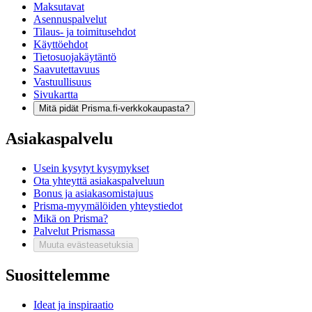
Maksutavat
Asennuspalvelut
Tilaus- ja toimitusehdot
Käyttöehdot
Tietosuojakäytäntö
Saavutettavuus
Vastuullisuus
Sivukartta
Mitä pidät Prisma.fi-verkkokaupasta?
Asiakaspalvelu
Usein kysytyt kysymykset
Ota yhteyttä asiakaspalveluun
Bonus ja asiakasomistajuus
Prisma-myymälöiden yhteystiedot
Mikä on Prisma?
Palvelut Prismassa
Muuta evästeasetuksia
Suosittelemme
Ideat ja inspiraatio