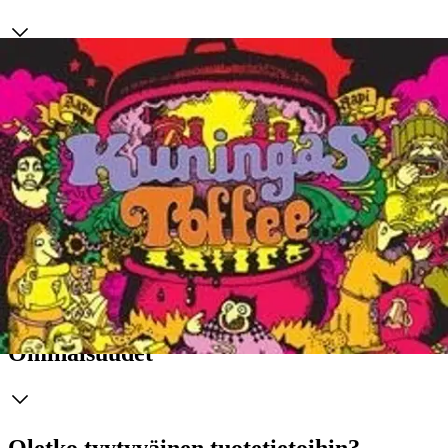
Kuningas Toffee on mielikuvituksellinen tarina siitä, millaista elämä
olisi, jos maailmaa johtaisi ahne, itsekäs ja julma, omille
mielihaluilleen antautuva hallitsija.. Albumin toffeenhimoinen
kuningas käyttää kaikki keinot makeanhimonsa tyydyttämiseksi.
Kansan selkänahkaa ei säästetä, kun valtakunnan makeisvarastot
alkavat ehtyä. Rapi piirtää teoksessa herkullisen satiirin vallasta ja
sen tuomasta todellisuudentajun hämärtymisestä.
Osia kuningas
Toffeen tarinasta on aiemmin voitu lukea Rapin pienipainoksista
omakustanteista. Kuningas Toffeen albumi sisältää kaikki aiemmin
julkaistut sarjat sekä yli puolet uutta materiaalia. Toffeen saaga
saadaan näin viimein päätökseen.
Näytä lisää
tuotekuvausta
Ominaisuudet