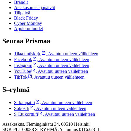
Brändit
Asiakasomistajapäivät
Tilipäivä
Black Friday
Cyber Monday
Apple-uutuudet
Seuraa Prismaa
Tilaa uutiskirje
,
Avautuu uuteen välilehteen
Facebook
,
Avautuu uuteen välilehteen
Instagram
,
Avautuu uuteen välilehteen
YouTube
,
Avautuu uuteen välilehteen
TikTok
,
Avautuu uuteen välilehteen
S–ryhmä
S–kaupat.fi
,
Avautuu uuteen välilehteen
Sokos.fi
,
Avautuu uuteen välilehteen
S-Etukortti.fi
,
Avautuu uuteen välilehteen
Ässäkeskus, Fleminginkatu 34, 00510 Helsinki
SOK PL1 00088 S–RYHMÄ,
Y–tunnus 0116323–1