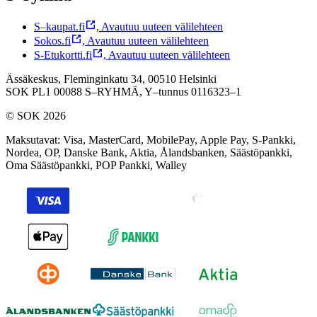
S–kaupat.fi
,
Avautuu uuteen välilehteen
Sokos.fi
,
Avautuu uuteen välilehteen
S-Etukortti.fi
,
Avautuu uuteen välilehteen
Ässäkeskus, Fleminginkatu 34, 00510 Helsinki
SOK PL1 00088 S–RYHMÄ,
Y–tunnus 0116323–1
© SOK 2026
Maksutavat
:
Visa, MasterCard, MobilePay, Apple Pay, S-Pankki,
Nordea, OP, Danske Bank, Aktia, Ålandsbanken, Säästöpankki,
Oma Säästöpankki, POP Pankki, Walley