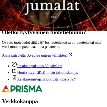
Ominaisuudet
Oletko tyytyväinen tuotetietoihin?
Ovatko tuotetiedot riittävät? Jos tuotetiedoissa on puutteita tai niitä
voisi muuten parantaa, anna palautetta.
Anna palautetta
,
Avautuu uuteen välilehteen
Ilmainen palautus 30 päivää.*
Nouto myymälästä ilman toimituskuluja.
Asiakasomistajalle Bonusta jopa 5 %.*
Verkkokauppa