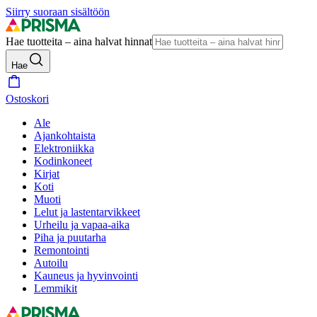
Siirry suoraan sisältöön
Hae tuotteita – aina halvat hinnat
Hae
Ostoskori
Ale
Ajankohtaista
Elektroniikka
Kodinkoneet
Kirjat
Koti
Muoti
Lelut ja lastentarvikkeet
Urheilu ja vapaa-aika
Piha ja puutarha
Remontointi
Autoilu
Kauneus ja hyvinvointi
Lemmikit