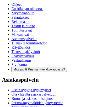
Ohjeet
Ensitilaajan pikaopas
Myymälänouto
Palautukset
Reklamaatio
Takuu ja huolto
Toimitustavat
Maksutavat
Asennuspalvelut
Tilaus- ja toimitusehdot
Käyttöehdot
Tietosuojakäytäntö
Saavutettavuus
Vastuullisuus
Sivukartta
Mitä pidät Prisma.fi-verkkokaupasta?
Asiakaspalvelu
Usein kysytyt kysymykset
Ota yhteyttä asiakaspalveluun
Bonus ja asiakasomistajuus
Prisma-myymälöiden yhteystiedot