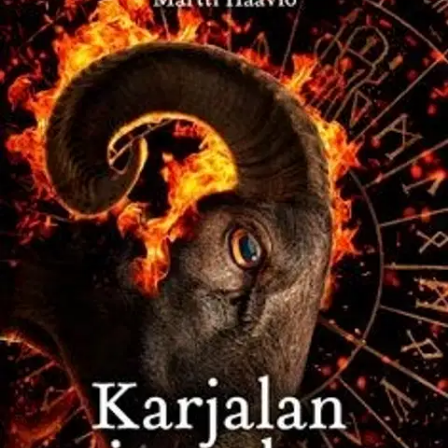
Ei saatavilla
Tuotekuvaus
”Waan Carialaisten Nämet olit Epeiumalat” Martti Haavion
klassikkoteos Karjalan jumalat avaa eteemme muinaisten karjalaisten
kiehtovan mielenmaiseman. Millaisia olivat heidän vanhat jumalansa
ja kuinka ne hallitsivat ihmisten elämää? Miksi kekriä vietettiin
uhrimenoin? Miten Karjalan jumalat liittyvät kristillisiin
pyhimyksiin? Teos esittelee myös kiinnostavia yhteyksiä karjalaisen
muinaisuskon ja muiden vanhojen kulttuurien legendojen välillä.
Martti Haavio (1899-1973) oli kansanrunouden ja mytologian
tutkija. Akateemisen uransa ohella hän julkaisi runoja
kirjailijanimellä P. Mustapää. Suomalaisen muinaisuskon ja -
uskonnon tutkimuksen merkkiteos Karjalan jumalat ilmestyi
ensimmäistä kertaa vuonna 1959. FT Ulla Piela on kirjoittanut
teokseen uudet jälkisanat.
Näytä lisää
tuotekuvausta