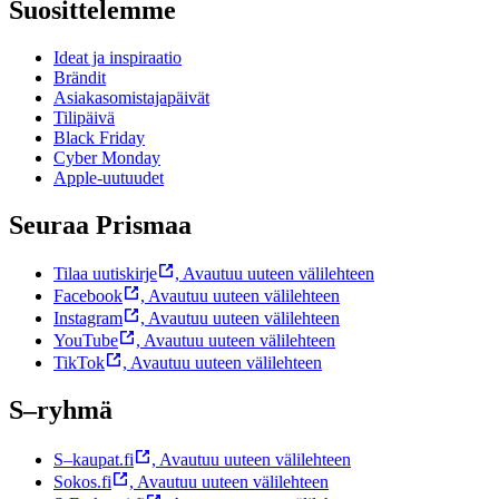
Suosittelemme
Ideat ja inspiraatio
Brändit
Asiakasomistajapäivät
Tilipäivä
Black Friday
Cyber Monday
Apple-uutuudet
Seuraa Prismaa
Tilaa uutiskirje
,
Avautuu uuteen välilehteen
Facebook
,
Avautuu uuteen välilehteen
Instagram
,
Avautuu uuteen välilehteen
YouTube
,
Avautuu uuteen välilehteen
TikTok
,
Avautuu uuteen välilehteen
S–ryhmä
S–kaupat.fi
,
Avautuu uuteen välilehteen
Sokos.fi
,
Avautuu uuteen välilehteen