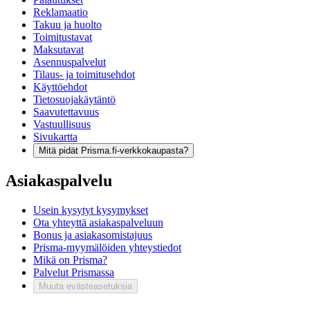
Reklamaatio
Takuu ja huolto
Toimitustavat
Maksutavat
Asennuspalvelut
Tilaus- ja toimitusehdot
Käyttöehdot
Tietosuojakäytäntö
Saavutettavuus
Vastuullisuus
Sivukartta
Mitä pidät Prisma.fi-verkkokaupasta?
Asiakaspalvelu
Usein kysytyt kysymykset
Ota yhteyttä asiakaspalveluun
Bonus ja asiakasomistajuus
Prisma-myymälöiden yhteystiedot
Mikä on Prisma?
Palvelut Prismassa
Muuta evästeasetuksia