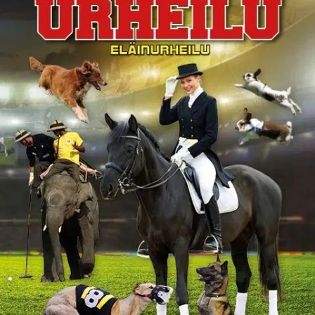
Tuotekuvaus
Urheilukirjasarjassa esitellään urheilulajien tunnetuimpia edustajia,
sääntöjä ja mielenkiintoisimpia käänteitä. Aidot valokuvat kertovat
lajien erityispiirteistä sekä harrastus- ja kisapaikoista.
Tiesitkötekstilaatikoissa on kiinnostavia faktoja urheilulajista, sen
harrastajista tai historiasta.
Sarjassa on yhteensä 10 osaa:
”Yleisurheilu, moniottelut ja juoksulajit”, ”Voimistelu ja voimailu”,
”Joukkuelajit ja mailapelit”, ”Kamppailulajit”, ”Vesiurheilu”,
”Talviurheilu”, ”Tarkkuuslajit”, ”Pyörä- ja moottoriurheilu”,
”Eläinurheilu” ja ”Extreme-urheilu”. Kirjasarja on tarkoitettu kaikille
urheilusta kiinnostuneille, ja kuvien avulla kaikkein pienimmätkin
voivat tutustua eri lajeihin.
Näytä lisää
tuotekuvausta
Ominaisuudet