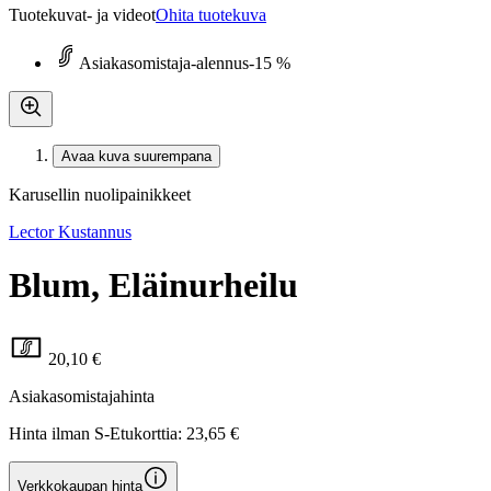
Tuotekuvat- ja videot
Ohita tuotekuva
Asiakasomistaja-alennus
-15 %
Avaa kuva suurempana
Karusellin nuolipainikkeet
Lector Kustannus
Blum, Eläinurheilu
20,10 €
Asiakasomistajahinta
Hinta ilman S-Etukorttia:
23,65 €
Verkkokaupan hinta