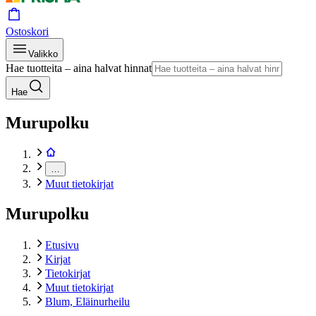
Ostoskori
Valikko
Hae tuotteita – aina halvat hinnat
Hae
Murupolku
…
Muut tietokirjat
Murupolku
Etusivu
Kirjat
Tietokirjat
Muut tietokirjat
Blum, Eläinurheilu