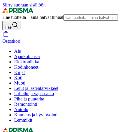
Siirry suoraan sisältöön
Hae tuotteita – aina halvat hinnat
Hae
Ostoskori
Ale
Ajankohtaista
Elektroniikka
Kodinkoneet
Kirjat
Koti
Muoti
Lelut ja lastentarvikkeet
Urheilu ja vapaa-aika
Piha ja puutarha
Remontointi
Autoilu
Kauneus ja hyvinvointi
Lemmikit