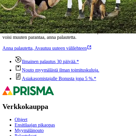
Oletko tyytyväinen tuotetietoihin?
Ovatko tuotetiedot riittävät? Jos tuotetiedoissa on puutteita tai niitä
voisi muuten parantaa, anna palautetta.
Anna palautetta
,
Avautuu uuteen välilehteen
Ilmainen palautus 30 päivää.*
Nouto myymälästä ilman toimituskuluja.
Asiakasomistajalle Bonusta jopa 5 %.*
Verkkokauppa
Ohjeet
Ensitilaajan pikaopas
Myymälänouto
Palautukset