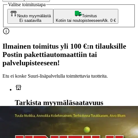
Valitse toimitustapa
Nouto myymälästä
Toimitus
Ei saatavilla
Kotiin tai noutopisteeseen
Alk. 0 €
Ilmainen toimitus yli 100 €:n tilauksille
Postin pakettiautomaattiin tai
palvelupisteeseen!
Etu ei koske Suuri‑lisäpalvelulla toimitettavia tuotteita.
Tarkista myymäläsaatavuus
Ei saatavilla