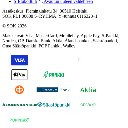
S-Etukortti.fi
,
Avautuu uuteen välilehteen
Ässäkeskus, Fleminginkatu 34, 00510 Helsinki
SOK PL1 00088 S–RYHMÄ,
Y–tunnus 0116323–1
© SOK 2026
Maksutavat
:
Visa, MasterCard, MobilePay, Apple Pay, S-Pankki,
Nordea, OP, Danske Bank, Aktia, Ålandsbanken, Säästöpankki,
Oma Säästöpankki, POP Pankki, Walley