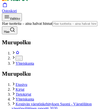
Ostoskori
Valikko
Hae tuotteita – aina halvat hinnat
Hae
Murupolku
…
Yhteiskunta
Murupolku
Etusivu
Kirjat
Tietokirjat
Yhteiskunta
Kestävän väestönkehityksen Suomi - Väestöliiton
väestöpoliittinen raportti 2020