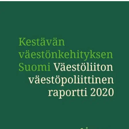
Ei saatavilla
Tuotekuvaus
Syntyvyys on laskenut Suomessa viimeiset kymmenen vuotta, ja
väestö ikääntyy. Kehitys haastaa hyvinvointivaltion rakenteita, kun
pienenevän työikäisen väestön pitäisi pystyä huolehtimaan
kasvavasta ikääntyvien joukosta.
Miten eläkejärjestelmä ja muu
julkinen talous kestävät muutoksen? Olisiko maahanmuutosta
ratkaisuksi? Ja miten varmistamme, että talouden kestävyyttä
tavoitellessa ei unohdeta inhimillistä ja ekologista kestävyyttä?
Väestöliiton uusi väestöpoliittinen raportti Kestävän
väestönkehityksen Suomi tarkastelee, millaisia väestöön vaikuttavia
trendejä Suomessa on parhaillaan meneillään. Syntyvyyden,
kuolleisuuden ja muuttoliikkeen määrien tarkastelun lisäksi
raportissa analysoidaan, mistä kehityskulut johtuvat ja millaisia
vaikutuksia niillä on ekologiselle, inhimilliselle ja taloudelliselle