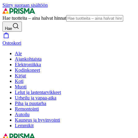
Siirry suoraan sisältöön
Hae tuotteita – aina halvat hinnat
Hae
Ostoskori
Ale
Ajankohtaista
Elektroniikka
Kodinkoneet
Kirjat
Koti
Muoti
Lelut ja lastentarvikkeet
Urheilu ja vapaa-aika
Piha ja puutarha
Remontointi
Autoilu
Kauneus ja hyvinvointi
Lemmikit