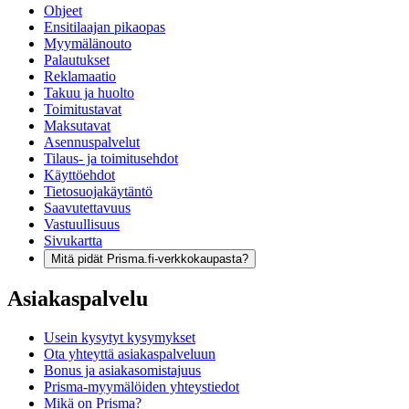
Ohjeet
Ensitilaajan pikaopas
Myymälänouto
Palautukset
Reklamaatio
Takuu ja huolto
Toimitustavat
Maksutavat
Asennuspalvelut
Tilaus- ja toimitusehdot
Käyttöehdot
Tietosuojakäytäntö
Saavutettavuus
Vastuullisuus
Sivukartta
Mitä pidät Prisma.fi-verkkokaupasta?
Asiakaspalvelu
Usein kysytyt kysymykset
Ota yhteyttä asiakaspalveluun
Bonus ja asiakasomistajuus
Prisma-myymälöiden yhteystiedot
Mikä on Prisma?