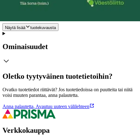
kestävyydelle. Ovatko ne hyväksi vai pahaksi kestävyyden eri osa-
alueille, ja miten niihin voi vaikuttaa? Raportissa esitellään myös
Väestöliiton kymmenen väestöpoliittista tavoitetta.
Näytä lisää
tuotekuvausta
Ominaisuudet
Oletko tyytyväinen tuotetietoihin?
Ovatko tuotetiedot riittävät? Jos tuotetiedoissa on puutteita tai niitä
voisi muuten parantaa, anna palautetta.
Anna palautetta
,
Avautuu uuteen välilehteen
Verkkokauppa