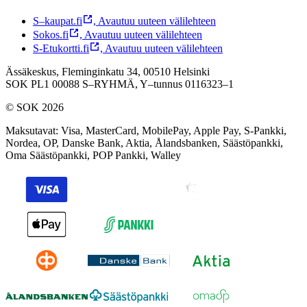
S–kaupat.fi
,
Avautuu uuteen välilehteen
Sokos.fi
,
Avautuu uuteen välilehteen
S-Etukortti.fi
,
Avautuu uuteen välilehteen
Ässäkeskus, Fleminginkatu 34, 00510 Helsinki
SOK PL1 00088 S–RYHMÄ,
Y–tunnus 0116323–1
© SOK 2026
Maksutavat
:
Visa, MasterCard, MobilePay, Apple Pay, S-Pankki,
Nordea, OP, Danske Bank, Aktia, Ålandsbanken, Säästöpankki,
Oma Säästöpankki, POP Pankki, Walley