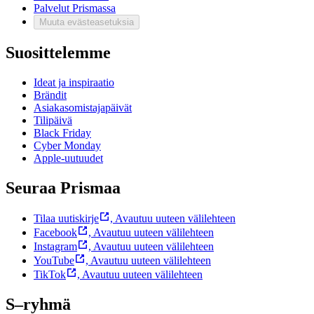
Palvelut Prismassa
Muuta evästeasetuksia
Suosittelemme
Ideat ja inspiraatio
Brändit
Asiakasomistajapäivät
Tilipäivä
Black Friday
Cyber Monday
Apple-uutuudet
Seuraa Prismaa
Tilaa uutiskirje
,
Avautuu uuteen välilehteen
Facebook
,
Avautuu uuteen välilehteen
Instagram
,
Avautuu uuteen välilehteen
YouTube
,
Avautuu uuteen välilehteen
TikTok
,
Avautuu uuteen välilehteen
S–ryhmä