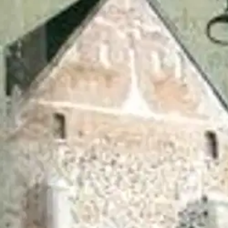
Tämä Naantalin luostarin yrttihoitoja kuvaava kirja on suomennos 1400-
kirjoitus. Denna bok är en presentation på nutidens svenska av Nådenda
a translation of an old manuscript originally written in the Swedish l
Näytä lisää
tuotekuvausta
Ominaisuudet
Oletko tyytyväinen tuotetietoihin?
Ovatko tuotetiedot riittävät? Jos tuotetiedoissa on puutteita tai niitä v
Anna palautetta
,
Avautuu uuteen välilehteen
Verkkokauppa