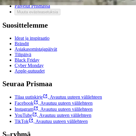
Mikä on Prisma?
Palvelut Prismassa
Muuta evästeasetuksia
Suosittelemme
Ideat ja inspiraatio
Brändit
Asiakasomistajapäivät
Tilipäivä
Black Friday
Cyber Monday
Apple-uutuudet
Seuraa Prismaa
Tilaa uutiskirje
,
Avautuu uuteen välilehteen
Facebook
,
Avautuu uuteen välilehteen
Instagram
,
Avautuu uuteen välilehteen
YouTube
,
Avautuu uuteen välilehteen
TikTok
,
Avautuu uuteen välilehteen
S–ryhmä