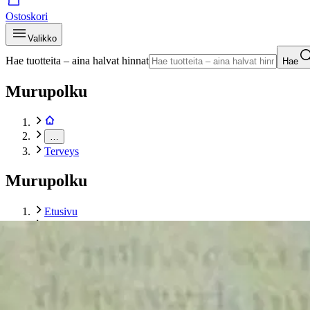
Ostoskori
Valikko
Hae tuotteita – aina halvat hinnat
Hae
Murupolku
…
Terveys
Murupolku
Etusivu
Kirjat
Tietokirjat
Terveys
Naantalin luostarin lääke-ja yrttikirja
Tuotekuvat- ja videot
Ohita tuotekuva