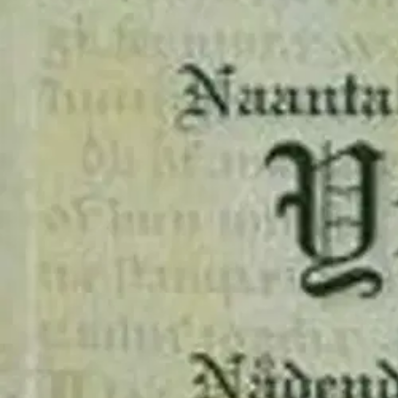
Asiakasomistaja-alennus
-15 %
Avaa kuva suurempana
Karusellin nuolipainikkeet
Wanha Naantali Kauppa
Naantalin luostarin lääke-ja yrt
20,40 €
Asiakasomistajahinta
Hinta ilman S-Etukorttia:
24,00 €
Verkkokaupan hinta
Valitse toimitustapa