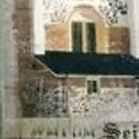
Ohjeet
Ensitilaajan pikaopas
Myymälänouto
Palautukset
Reklamaatio
Takuu ja huolto
Toimitustavat
Maksutavat
Asennuspalvelut
Tilaus- ja toimitusehdot
Käyttöehdot
Tietosuojakäytäntö
Saavutettavuus
Vastuullisuus
Sivukartta
Mitä pidät Prisma.fi-verkkokaupasta?
Asiakaspalvelu
Usein kysytyt kysymykset
Ota yhteyttä asiakaspalveluun
Bonus ja asiakasomistajuus
Prisma-myymälöiden yhteystiedot