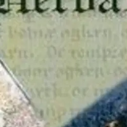
luvulla laaditusta alkuperäisestä ruotsinkielisestä käsikirjoituksesta.
ls klosters bok från 1400-talet som beskriver sjukvård med hjälp av ört
anguage describing herbal treatment in Naantali Monastery from the 1450
oisi muuten parantaa, anna palautetta.