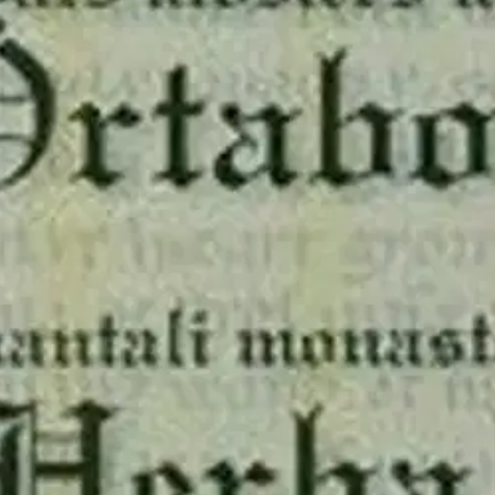
stin pakettiautomaattiin tai palvelupisteesee