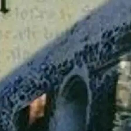
 Alkuperäinen teos on vanhin Suomesta tunnettu lääkintä- ja hoitoalan
er. Örtaboken är den äldsta kända i sitt slag i Finland.
This booklet is
s onward. That book is the oldest known script of its kind in Finland.