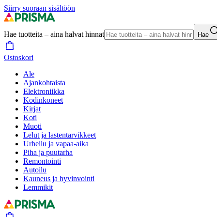
Siirry suoraan sisältöön
Hae tuotteita – aina halvat hinnat
Hae
Ostoskori
Ale
Ajankohtaista
Elektroniikka
Kodinkoneet
Kirjat
Koti
Muoti
Lelut ja lastentarvikkeet
Urheilu ja vapaa-aika
Piha ja puutarha
Remontointi
Autoilu
Kauneus ja hyvinvointi
Lemmikit