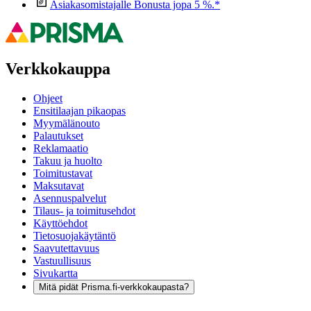
Asiakasomistajalle Bonusta jopa 5 %.*
Verkkokauppa
Ohjeet
Ensitilaajan pikaopas
Myymälänouto
Palautukset
Reklamaatio
Takuu ja huolto
Toimitustavat
Maksutavat
Asennuspalvelut
Tilaus- ja toimitusehdot
Käyttöehdot
Tietosuojakäytäntö
Saavutettavuus
Vastuullisuus
Sivukartta
Mitä pidät Prisma.fi-verkkokaupasta?