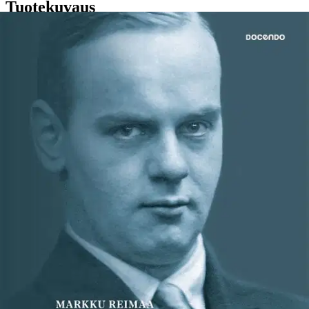
Tuotekuvaus
Suomen kriittiset vuodet aitiopaikalta. Aaro Pakaslahti (1903-1969)
oli korkean tason diplomaatti, joka toimi suuressa roolissa Suomen
kriittisissä vaiheissa. Pakaslahti ei halunnut olla vain kumileimasin,
vaan otti esimerkiksi vahvasti kantaa talvisodan rauhansopimuksen
esittelyä vastaan - tehtävää, joka oli hänelle itselleen langennut.
Välirauhan aikana ja seuraavina vuosina hän toimi läheisessä
yhteistyössä ystävänsä Urho Kekkosen kanssa.
Jatkosodan jälkeen
Pakaslahti joutui syrjään ja palasi diplomaatin uralle vasta Kekkosen
presidenttikaudella. Elämäkertateos Kekkosen kuiskaaja täydentää
kuvaa isänmaallisen innostuksen sävyttämästä 1920-30-luvuista ja
vaikeista sotavuosista. Pakaslahti kirjoitti muistelmat talvisodasta, ja
nyt ne täydentyvät tutkimuksella, joka perustuu suureksi osaksi
hänen merkintöihinsä ja havaintoihin välirauhan vuosilta, jatkosodan
alusta ja näköalapaikalta Euroopassa, missä hän toimi Suomen
lähettiläänä Vichyn Ranskassa. Kirja tarjoaa runsaasti havaintoja
päätöksenteon ytimestä, osuvia henkilökuvia ja tuoreita tulkintoja
monesta keskeisestä Suomen historian polttopisteestä. Teoksen
taustalla on dosentti Johannes Pakaslahden hallussa olevaa aiemmin
tutkimatonta aineistoa. Siitä selviää, että Aaro Pakaslahti oli ahkera
kirjailija. Teoksen kirjoittaja VTT Markku Reimaa on itse pitkän