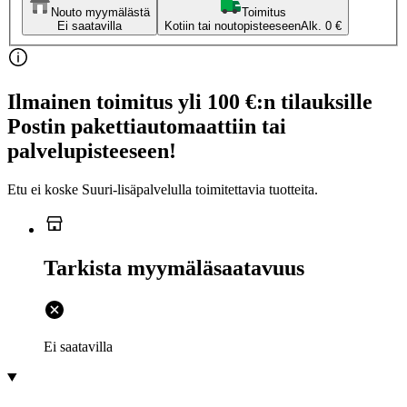
Nouto myymälästä
Toimitus
Ei saatavilla
Kotiin tai noutopisteeseen
Alk. 0 €
Ilmainen toimitus yli 100 €:n tilauksille
Postin pakettiautomaattiin tai
palvelupisteeseen!
Etu ei koske Suuri‑lisäpalvelulla toimitettavia tuotteita.
Tarkista myymäläsaatavuus
Ei saatavilla