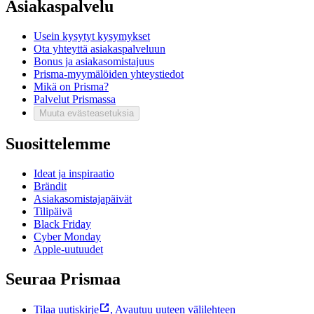
Asiakaspalvelu
Usein kysytyt kysymykset
Ota yhteyttä asiakaspalveluun
Bonus ja asiakasomistajuus
Prisma-myymälöiden yhteystiedot
Mikä on Prisma?
Palvelut Prismassa
Muuta evästeasetuksia
Suosittelemme
Ideat ja inspiraatio
Brändit
Asiakasomistajapäivät
Tilipäivä
Black Friday
Cyber Monday
Apple-uutuudet
Seuraa Prismaa
Tilaa uutiskirje
,
Avautuu uuteen välilehteen