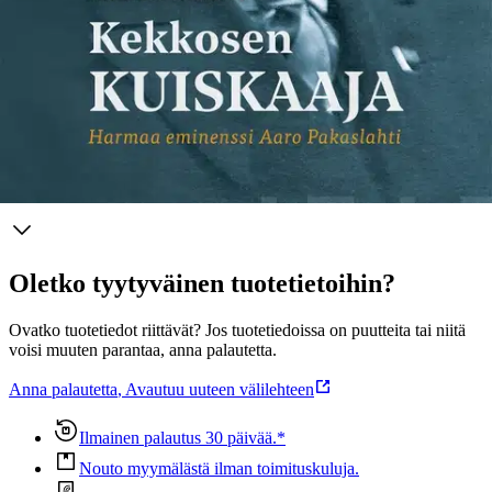
linjan diplomaatti, joka on toiminut mm. Suomen ETYK-
suurlähettiläänä Wienissä ja aseriisuntalähettiläänä Genevessä.
Docendo julkaisi vuonna 2015 hänen kirjansa Pohjoismaisia
yhteyksiä - Saksan vallan varjossa 1940-1944.
Näytä lisää
tuotekuvausta
Ominaisuudet
Oletko tyytyväinen tuotetietoihin?
Ovatko tuotetiedot riittävät? Jos tuotetiedoissa on puutteita tai niitä
voisi muuten parantaa, anna palautetta.
Anna palautetta
,
Avautuu uuteen välilehteen
Ilmainen palautus 30 päivää.*
Nouto myymälästä ilman toimituskuluja.