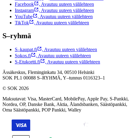
Facebook
,
Avautuu uuteen välilehteen
Instagram
,
Avautuu uuteen välilehteen
YouTube
,
Avautuu uuteen välilehteen
TikTok
,
Avautuu uuteen välilehteen
S–ryhmä
S–kaupat.fi
,
Avautuu uuteen välilehteen
Sokos.fi
,
Avautuu uuteen välilehteen
S-Etukortti.fi
,
Avautuu uuteen välilehteen
Ässäkeskus, Fleminginkatu 34, 00510 Helsinki
SOK PL1 00088 S–RYHMÄ,
Y–tunnus 0116323–1
© SOK 2026
Maksutavat
:
Visa, MasterCard, MobilePay, Apple Pay, S-Pankki,
Nordea, OP, Danske Bank, Aktia, Ålandsbanken, Säästöpankki,
Oma Säästöpankki, POP Pankki, Walley