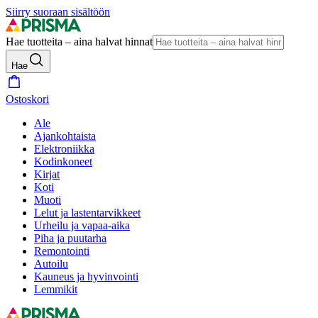
Siirry suoraan sisältöön
Hae tuotteita – aina halvat hinnat
Hae
Ostoskori
Ale
Ajankohtaista
Elektroniikka
Kodinkoneet
Kirjat
Koti
Muoti
Lelut ja lastentarvikkeet
Urheilu ja vapaa-aika
Piha ja puutarha
Remontointi
Autoilu
Kauneus ja hyvinvointi
Lemmikit