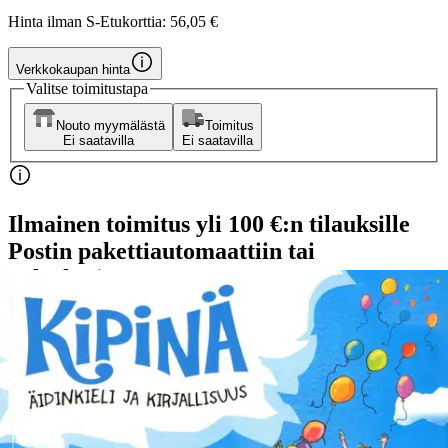
Hinta ilman S-Etukorttia:
56,05 €
Verkkokaupan hinta
Valitse toimitustapa
Nouto myymälästä
Toimitus
Ei saatavilla
Ei saatavilla
Ilmainen toimitus yli 100 €:n tilauksille
Postin pakettiautomaattiin tai
palvelupisteeseen!
Etu ei koske Suuri‑lisäpalvelulla toimitettavia tuotteita.
Tarkista myymäläsaatavuus