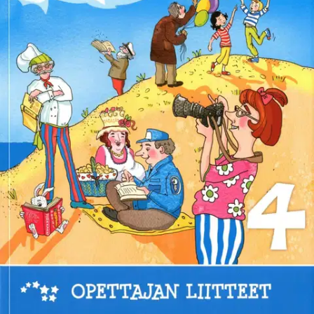
Ei saatavilla
Tuotekuvaus
Opettajan liitteet sisältää kopioitavia tehtäviä tunnille ja kotiläksyksi.
Mukana ovat helppolukuiset versiot oppikirjan jatkokertomuksista
sekä eritasoisia kielitiedon tehtäviä, luetunymmärtämisen tehtäviä ja
yhdessä tehtäviä tutkimustöitä. Tehtävien vaikeustaso vaihtelee
helpohkosta vaativaan.
Ominaisuudet