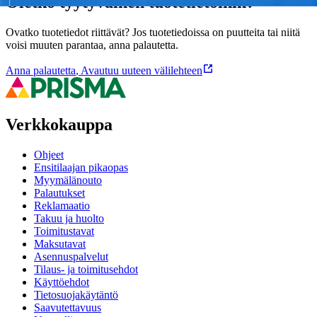
Oletko tyytyväinen tuotetietoihin?
Ovatko tuotetiedot riittävät? Jos tuotetiedoissa on puutteita tai niitä
voisi muuten parantaa, anna palautetta.
Anna palautetta
,
Avautuu uuteen välilehteen
Verkkokauppa
Ohjeet
Ensitilaajan pikaopas
Myymälänouto
Palautukset
Reklamaatio
Takuu ja huolto
Toimitustavat
Maksutavat
Asennuspalvelut
Tilaus- ja toimitusehdot
Käyttöehdot
Tietosuojakäytäntö
Saavutettavuus