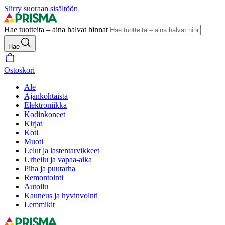
Siirry suoraan sisältöön
Hae tuotteita – aina halvat hinnat
Hae
Ostoskori
Ale
Ajankohtaista
Elektroniikka
Kodinkoneet
Kirjat
Koti
Muoti
Lelut ja lastentarvikkeet
Urheilu ja vapaa-aika
Piha ja puutarha
Remontointi
Autoilu
Kauneus ja hyvinvointi
Lemmikit