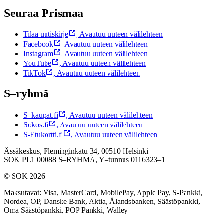
Seuraa Prismaa
Tilaa uutiskirje
,
Avautuu uuteen välilehteen
Facebook
,
Avautuu uuteen välilehteen
Instagram
,
Avautuu uuteen välilehteen
YouTube
,
Avautuu uuteen välilehteen
TikTok
,
Avautuu uuteen välilehteen
S–ryhmä
S–kaupat.fi
,
Avautuu uuteen välilehteen
Sokos.fi
,
Avautuu uuteen välilehteen
S-Etukortti.fi
,
Avautuu uuteen välilehteen
Ässäkeskus, Fleminginkatu 34, 00510 Helsinki
SOK PL1 00088 S–RYHMÄ,
Y–tunnus 0116323–1
© SOK 2026
Maksutavat
:
Visa, MasterCard, MobilePay, Apple Pay, S-Pankki,
Nordea, OP, Danske Bank, Aktia, Ålandsbanken, Säästöpankki,
Oma Säästöpankki, POP Pankki, Walley