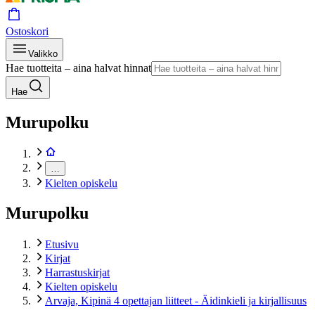
Ostoskori
Valikko
Hae tuotteita – aina halvat hinnat
Hae
Murupolku
…
Kielten opiskelu
Murupolku
Etusivu
Kirjat
Harrastuskirjat
Kielten opiskelu
Arvaja, Kipinä 4 opettajan liitteet - Äidinkieli ja kirjallisuus