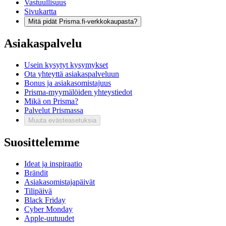
Vastuullisuus
Sivukartta
Mitä pidät Prisma.fi-verkkokaupasta?
Asiakaspalvelu
Usein kysytyt kysymykset
Ota yhteyttä asiakaspalveluun
Bonus ja asiakasomistajuus
Prisma-myymälöiden yhteystiedot
Mikä on Prisma?
Palvelut Prismassa
Muuta evästeasetuksia
Suosittelemme
Ideat ja inspiraatio
Brändit
Asiakasomistajapäivät
Tilipäivä
Black Friday
Cyber Monday
Apple-uutuudet