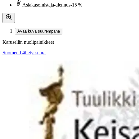
Asiakasomistaja-alennus
-15 %
Avaa kuva suurempana
Karusellin nuolipainikkeet
Suomen Lähetysseura
Vilhunen, Keisarien kaupungissa
10,50 €
Asiakasomistajahinta
Hinta ilman S-Etukorttia:
12,35 €
Verkkokaupan hinta
Valitse toimitustapa