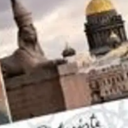
en historia elävät ja kohtaavat Pietarin modernisoituneessa nykyajassa
kuin Dostojevskin romaaneissa.
Inkerin evankelis-luterilainen kirkko
kieliseksi kirkoksi, johon monien eri kansojen jäsenet voivat
ijän merkintöjä siitä mitä on tullut vastaan niin työssä kuin
onut työn ohessa erityisesti näkeminen; kaupungin kauneus, taide ja