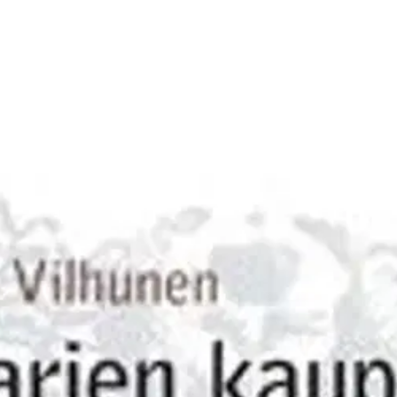
 - kuvapäiväkirja Pietarista