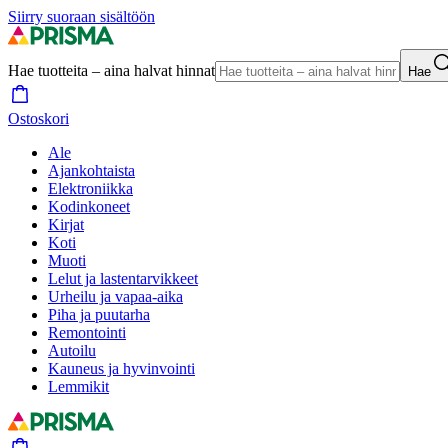
Siirry suoraan sisältöön
Hae tuotteita – aina halvat hinnat
Hae
Ostoskori
Ale
Ajankohtaista
Elektroniikka
Kodinkoneet
Kirjat
Koti
Muoti
Lelut ja lastentarvikkeet
Urheilu ja vapaa-aika
Piha ja puutarha
Remontointi
Autoilu
Kauneus ja hyvinvointi
Lemmikit