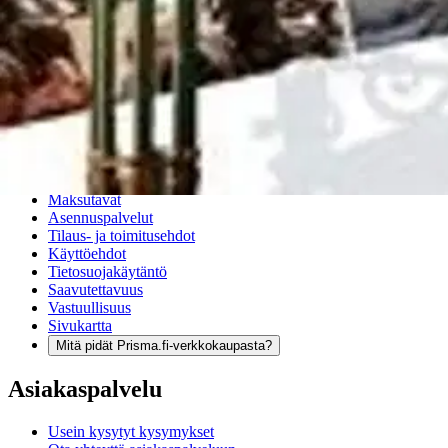
Verkkokauppa
Ohjeet
Ensitilaajan pikaopas
Myymälänouto
Palautukset
Reklamaatio
Takuu ja huolto
Toimitustavat
Maksutavat
Asennuspalvelut
Tilaus- ja toimitusehdot
Käyttöehdot
Tietosuojakäytäntö
Saavutettavuus
Vastuullisuus
Sivukartta
Mitä pidät Prisma.fi-verkkokaupasta?
Asiakaspalvelu
Usein kysytyt kysymykset