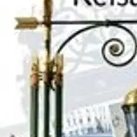
Nouto myymälästä
Toimitus
Ei saatavilla
Ei saatavilla
Ilmainen toimitus yli 100 €:n tilauksille Po
Etu ei koske Suuri‑lisäpalvelulla toimitettavia tuotteita.
Tarkista myymäläsaatavuus
Ei saatavilla
Tuotekuvaus