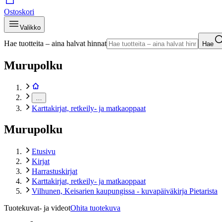
Ostoskori
Valikko
Hae tuotteita – aina halvat hinnat
Hae
Murupolku
…
Karttakirjat, retkeily- ja matkaoppaat
Murupolku
Etusivu
Kirjat
Harrastuskirjat
Karttakirjat, retkeily- ja matkaoppaat
Vilhunen, Keisarien kaupungissa - kuvapäiväkirja Pietarista
Tuotekuvat- ja videot
Ohita tuotekuva