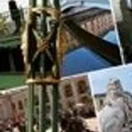
Pietari suuri alkoi rakentaa Pietarin kaupunkia aikoinaan pääasiassa s
yllättävillä tavoilla ja tasoilla. Samoin ihmiset ja elämä. Kristallikr
syntyi uudelleen ortodoksikirkon 1000-vuotisjuhlan ja Neuvostoliito
kokoontua. Suomalaiset työntekijät ovat palvelleet sitä sen uuden herä
elämässä. Kodittomien lasten kohtalot, suuret ja pienet tapahtumat ja
kulttuuritarjonta.
Näytä lisää
tuotekuvausta
Ominaisuudet
Oletko tyytyväinen tuotetietoihin?
Ovatko tuotetiedot riittävät? Jos tuotetiedoissa on puutteita tai niitä v
Anna palautetta
,
Avautuu uuteen välilehteen