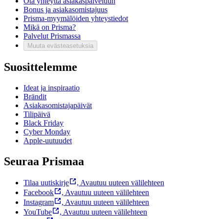
Ota yhteyttä asiakaspalveluun
Bonus ja asiakasomistajuus
Prisma-myymälöiden yhteystiedot
Mikä on Prisma?
Palvelut Prismassa
Muuta evästeasetuksia
Suosittelemme
Ideat ja inspiraatio
Brändit
Asiakasomistajapäivät
Tilipäivä
Black Friday
Cyber Monday
Apple-uutuudet
Seuraa Prismaa
Tilaa uutiskirje
,
Avautuu uuteen välilehteen
Facebook
,
Avautuu uuteen välilehteen
Instagram
,
Avautuu uuteen välilehteen
YouTube
,
Avautuu uuteen välilehteen