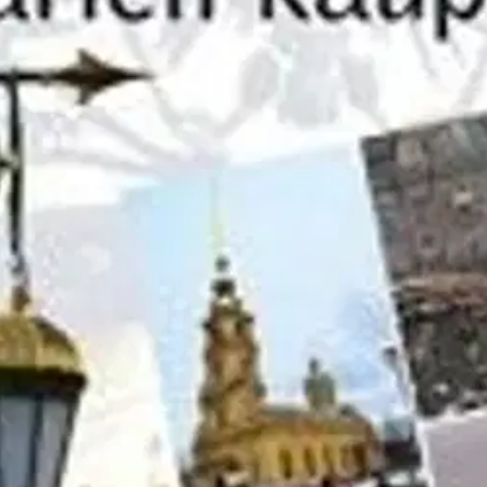
stin pakettiautomaattiin tai palvelupisteesee