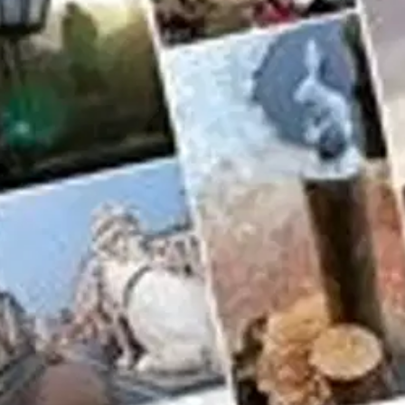
uomalaisten asuttamalle Inkerinmaalle. Keisarien kaupunki ja suomalaist
uunut loistavat samalla kun monenlaiset ihmiskohtalot tulevat näkyviksi 
n romahduksen myötä. Alkuaan suomalaisten kirkko on muuttunut venäjän
ämisen alusta saakka. Keisarien kaupungissa -kirja sisältää yhden työntek
 työmatkat avaavat näkökulmia Inkerin kirkon elämään. Tekijää on kieht
oisi muuten parantaa, anna palautetta.