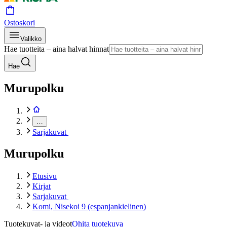
Ostoskori
Valikko
Hae tuotteita – aina halvat hinnat
Hae
Murupolku
…
Sarjakuvat
Murupolku
Etusivu
Kirjat
Sarjakuvat
Komi, Nisekoi 9 (espanjankielinen)
Tuotekuvat- ja videot
Ohita tuotekuva