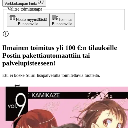
Verkkokaupan hinta
Valitse toimitustapa
Nouto myymälästä
Toimitus
Ei saatavilla
Ei saatavilla
Ilmainen toimitus yli 100 €:n tilauksille
Postin pakettiautomaattiin tai
palvelupisteeseen!
Etu ei koske Suuri‑lisäpalvelulla toimitettavia tuotteita.
Tarkista myymäläsaatavuus
Ei saatavilla