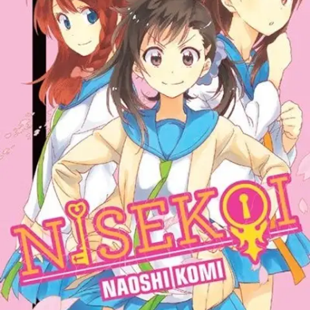
Tuotekuvaus
¡Gran éxito en Japón en estos momentos, con anime en tv! Raku
Ichijou tiene una complicada vida, como cualquier otro estudiante de
instituto protagonista de un manga shonen, pero él es hijo del líder
de una banda Yakuza. Aunque no le interesa formar parte de ese
mundillo, está obligado a ser el novio de Chitoge Kirisaki, hija de
otro líder rival, para mantener la paz entre ambas bandas. Y eso pese
a odiarse mutuamente y que Raku esté perdidamente enamorado de
Kosaki Onodera.
Por no decir que hace muchos años, en su
infancia, Raku hizo una promesa secreta con una chica en la que
recibió un colgante que sólo puede ser abierto por la llave que ella
guarda. Raku desea que esa chica sea Kosaki, pero aparece otra que
reclama ser la dueña de la llave... ¡parece que hay muchas llaves
dando vueltas! Estos enredos y muchos más, en Nisekoi!
Näytä lisää
tuotekuvausta