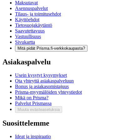
Maksutavat
Asennuspalvelut
Tilaus- ja toimitusehdot
Käyttöehdot
Tietosuojakäytäntö
Saavutettavuus
Vastuullisuus
Sivukartta
Mitä pidät Prisma.fi-verkkokaupasta?
Asiakaspalvelu
Usein kysytyt kysymykset
Ota yhteyttä asiakaspalveluun
Bonus ja asiakasomistajuus
Prisma-myymälöiden yhteystiedot
Mikä on Prisma?
Palvelut Prismassa
Muuta evästeasetuksia
Suosittelemme
Ideat ja inspiraatio