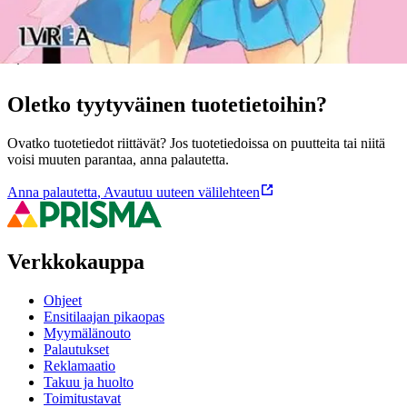
Ominaisuudet
Oletko tyytyväinen tuotetietoihin?
Ovatko tuotetiedot riittävät? Jos tuotetiedoissa on puutteita tai niitä
voisi muuten parantaa, anna palautetta.
Anna palautetta
,
Avautuu uuteen välilehteen
Verkkokauppa
Ohjeet
Ensitilaajan pikaopas
Myymälänouto
Palautukset
Reklamaatio
Takuu ja huolto
Toimitustavat