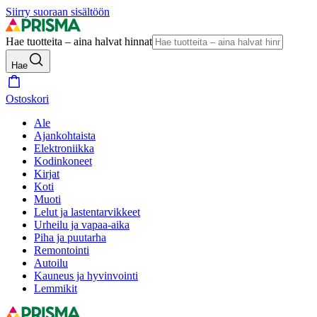
Siirry suoraan sisältöön
Hae tuotteita – aina halvat hinnat
Hae
Ostoskori
Ale
Ajankohtaista
Elektroniikka
Kodinkoneet
Kirjat
Koti
Muoti
Lelut ja lastentarvikkeet
Urheilu ja vapaa-aika
Piha ja puutarha
Remontointi
Autoilu
Kauneus ja hyvinvointi
Lemmikit