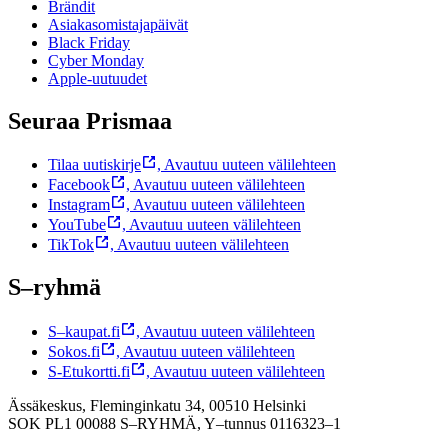
Brändit
Asiakasomistajapäivät
Black Friday
Cyber Monday
Apple-uutuudet
Seuraa Prismaa
Tilaa uutiskirje
,
Avautuu uuteen välilehteen
Facebook
,
Avautuu uuteen välilehteen
Instagram
,
Avautuu uuteen välilehteen
YouTube
,
Avautuu uuteen välilehteen
TikTok
,
Avautuu uuteen välilehteen
S–ryhmä
S–kaupat.fi
,
Avautuu uuteen välilehteen
Sokos.fi
,
Avautuu uuteen välilehteen
S-Etukortti.fi
,
Avautuu uuteen välilehteen
Ässäkeskus, Fleminginkatu 34, 00510 Helsinki
SOK PL1 00088 S–RYHMÄ,
Y–tunnus 0116323–1