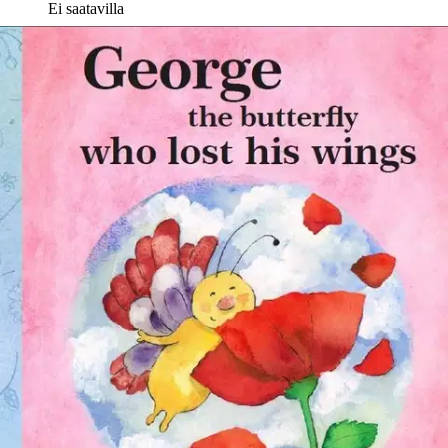
Ei saatavilla
Tuotekuvaus
Nyt Perhonen joka kadotti siipensä kirja englannin kielellä. Teksti
soveltuu mitä parhaimmin A1 kielen oppimiseen tai muuten vain
luettavaksi ja kuunneltavaksi. Kirja sisältää myös Pöllövaarin laulun
englanniksi tulkittuna, nuotit, sanat ja Qr-koodilla ladattavan
äänitiedoston. Kirjan loppuun on lisätty kuvasanasto-
Picturedictionary, missä sadun keskeiset sanat kuvitettuna ja
englanniksi kirjoitettuna ja lausuttuna. Tarina Onni perhosesta ja
viisaasta Pöllövaarista johdattaa Mesimetsään.
Yötaivasta valaisee
täysikuu. Metsästä kantautuu Onnin korviin kutsuva laulu.
Pöllövaari opastaa Onnia löytämään itselle tärkeät asiat. Juuri ne,
jotka tekevät Onnin iloiseksi ja hänen elämänsä oman näköiseksi.
The story of George the butterfly and the wise Grandpa Owl leads
the reader to the Honey Woods. Full moon lights up the night sky.
George hears an inviting song from the forest. The Grandpa Owl
guides George to find those things in life that matter the most to him.
Exactly those that make George happy and his life to look like his