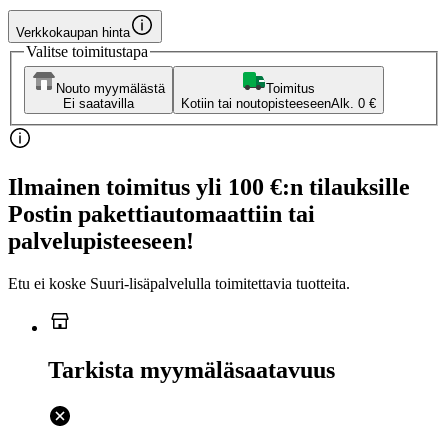
Verkkokaupan hinta
Valitse toimitustapa
Nouto myymälästä
Toimitus
Ei saatavilla
Kotiin tai noutopisteeseen
Alk. 0 €
Ilmainen toimitus yli 100 €:n tilauksille
Postin pakettiautomaattiin tai
palvelupisteeseen!
Etu ei koske Suuri‑lisäpalvelulla toimitettavia tuotteita.
Tarkista myymäläsaatavuus