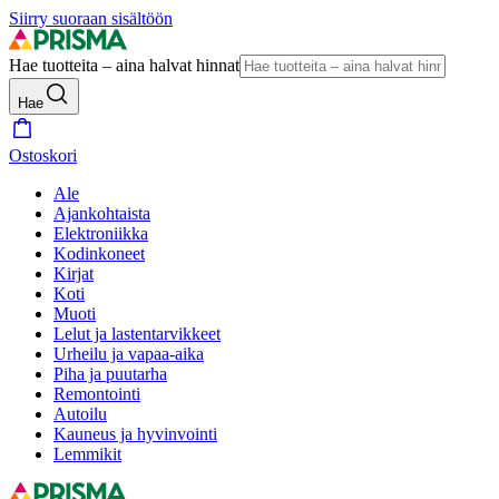
Siirry suoraan sisältöön
Hae tuotteita – aina halvat hinnat
Hae
Ostoskori
Ale
Ajankohtaista
Elektroniikka
Kodinkoneet
Kirjat
Koti
Muoti
Lelut ja lastentarvikkeet
Urheilu ja vapaa-aika
Piha ja puutarha
Remontointi
Autoilu
Kauneus ja hyvinvointi
Lemmikit