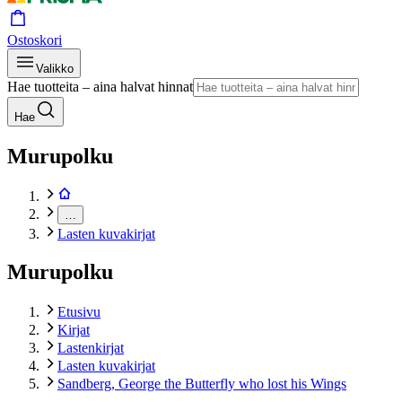
Ostoskori
Valikko
Hae tuotteita – aina halvat hinnat
Hae
Murupolku
…
Lasten kuvakirjat
Murupolku
Etusivu
Kirjat
Lastenkirjat
Lasten kuvakirjat
Sandberg, George the Butterfly who lost his Wings