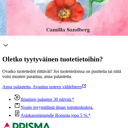
own.
Näytä lisää
tuotekuvausta
Ominaisuudet
Oletko tyytyväinen tuotetietoihin?
Ovatko tuotetiedot riittävät? Jos tuotetiedoissa on puutteita tai niitä
voisi muuten parantaa, anna palautetta.
Anna palautetta
,
Avautuu uuteen välilehteen
Ilmainen palautus 30 päivää.*
Nouto myymälästä ilman toimituskuluja.
Asiakasomistajalle Bonusta jopa 5 %.*