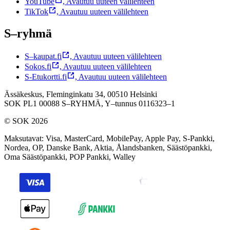
YouTube
,
Avautuu uuteen välilehteen
TikTok
,
Avautuu uuteen välilehteen
S–ryhmä
S–kaupat.fi
,
Avautuu uuteen välilehteen
Sokos.fi
,
Avautuu uuteen välilehteen
S-Etukortti.fi
,
Avautuu uuteen välilehteen
Ässäkeskus, Fleminginkatu 34, 00510 Helsinki
SOK PL1 00088 S–RYHMÄ,
Y–tunnus 0116323–1
© SOK 2026
Maksutavat
:
Visa, MasterCard, MobilePay, Apple Pay, S-Pankki,
Nordea, OP, Danske Bank, Aktia, Ålandsbanken, Säästöpankki,
Oma Säästöpankki, POP Pankki, Walley