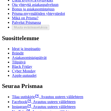
Usein kysytyt kysymykset
Ota yhteyttä asiakaspalveluun
Bonus ja asiakasomistajuus
Prisma-myymälöiden yhteystiedot
Mikä on Prisma?
Palvelut Prismassa
Muuta evästeasetuksia
Suosittelemme
Ideat ja inspiraatio
Brändit
Asiakasomistajapäivät
Tilipäivä
Black Friday
Cyber Monday
Apple-uutuudet
Seuraa Prismaa
Tilaa uutiskirje
,
Avautuu uuteen välilehteen
Facebook
,
Avautuu uuteen välilehteen
Instagram
,
Avautuu uuteen välilehteen