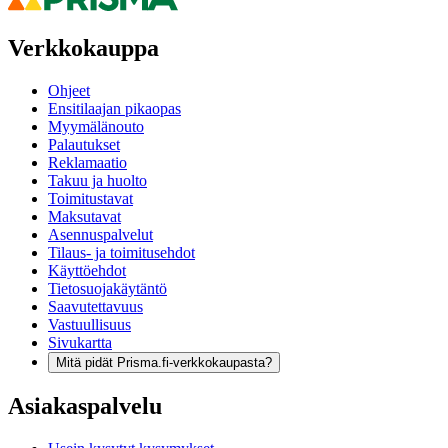
Verkkokauppa
Ohjeet
Ensitilaajan pikaopas
Myymälänouto
Palautukset
Reklamaatio
Takuu ja huolto
Toimitustavat
Maksutavat
Asennuspalvelut
Tilaus- ja toimitusehdot
Käyttöehdot
Tietosuojakäytäntö
Saavutettavuus
Vastuullisuus
Sivukartta
Mitä pidät Prisma.fi-verkkokaupasta?
Asiakaspalvelu