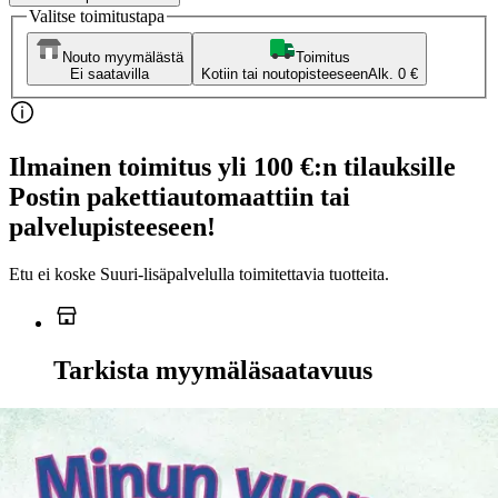
Valitse toimitustapa
Nouto myymälästä
Toimitus
Ei saatavilla
Kotiin tai noutopisteeseen
Alk. 0 €
Ilmainen toimitus yli 100 €:n tilauksille
Postin pakettiautomaattiin tai
palvelupisteeseen!
Etu ei koske Suuri‑lisäpalvelulla toimitettavia tuotteita.
Tarkista myymäläsaatavuus
Ei saatavilla