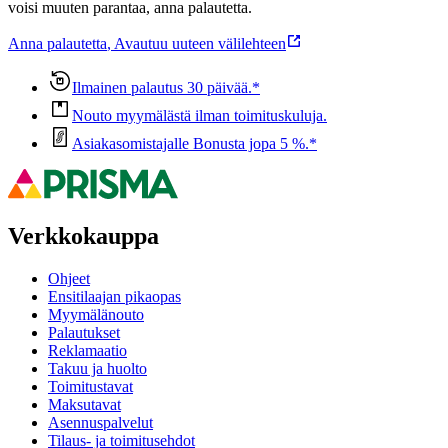
voisi muuten parantaa, anna palautetta.
Anna palautetta
,
Avautuu uuteen välilehteen
Ilmainen palautus 30 päivää.*
Nouto myymälästä ilman toimituskuluja.
Asiakasomistajalle Bonusta jopa 5 %.*
Verkkokauppa
Ohjeet
Ensitilaajan pikaopas
Myymälänouto
Palautukset
Reklamaatio
Takuu ja huolto
Toimitustavat
Maksutavat
Asennuspalvelut
Tilaus- ja toimitusehdot