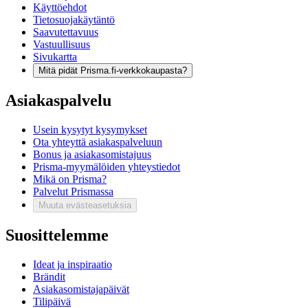
Käyttöehdot
Tietosuojakäytäntö
Saavutettavuus
Vastuullisuus
Sivukartta
Mitä pidät Prisma.fi-verkkokaupasta?
Asiakaspalvelu
Usein kysytyt kysymykset
Ota yhteyttä asiakaspalveluun
Bonus ja asiakasomistajuus
Prisma-myymälöiden yhteystiedot
Mikä on Prisma?
Palvelut Prismassa
Muuta evästeasetuksia
Suosittelemme
Ideat ja inspiraatio
Brändit
Asiakasomistajapäivät
Tilipäivä