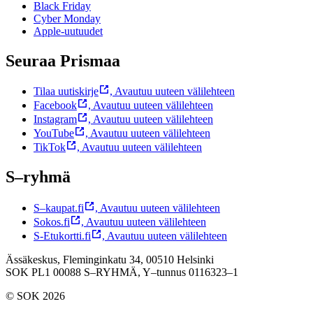
Black Friday
Cyber Monday
Apple-uutuudet
Seuraa Prismaa
Tilaa uutiskirje
,
Avautuu uuteen välilehteen
Facebook
,
Avautuu uuteen välilehteen
Instagram
,
Avautuu uuteen välilehteen
YouTube
,
Avautuu uuteen välilehteen
TikTok
,
Avautuu uuteen välilehteen
S–ryhmä
S–kaupat.fi
,
Avautuu uuteen välilehteen
Sokos.fi
,
Avautuu uuteen välilehteen
S-Etukortti.fi
,
Avautuu uuteen välilehteen
Ässäkeskus, Fleminginkatu 34, 00510 Helsinki
SOK PL1 00088 S–RYHMÄ,
Y–tunnus 0116323–1
© SOK 2026