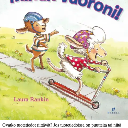
Tuotekuvaus
Joskus tuntuu siltä, ettei Valtin vuoro tule koskaan… Emmi ja Valtti
ovat parhaat kaverukset. Heistä on hauskaa leikkiä yhdessä, mutta
touhun tiimellyksessä Emmi unohtaa tärkeän asian. Välillä on Valtin
vuoro tehdä temppuja keinussa ja olla leikissä opettaja. Mainio kirja
kuvaa jokaiselle lapselle tuttua tilannetta ja kertaa ystävyyden
pelisääntöjä.
Ominaisuudet
Oletko tyytyväinen tuotetietoihin?
Ovatko tuotetiedot riittävät? Jos tuotetiedoissa on puutteita tai niitä