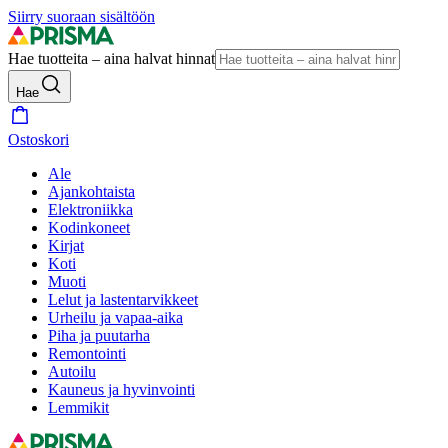
Siirry suoraan sisältöön
Hae tuotteita – aina halvat hinnat
Hae
Ostoskori
Ale
Ajankohtaista
Elektroniikka
Kodinkoneet
Kirjat
Koti
Muoti
Lelut ja lastentarvikkeet
Urheilu ja vapaa-aika
Piha ja puutarha
Remontointi
Autoilu
Kauneus ja hyvinvointi
Lemmikit