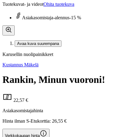
Tuotekuvat- ja videot
Ohita tuotekuva
Asiakasomistaja-alennus
-15 %
Avaa kuva suurempana
Karusellin nuolipainikkeet
Kustannus Mäkelä
Rankin, Minun vuoroni!
22,57 €
Asiakasomistajahinta
Hinta ilman S-Etukorttia:
26,55 €
Verkkokaupan hinta