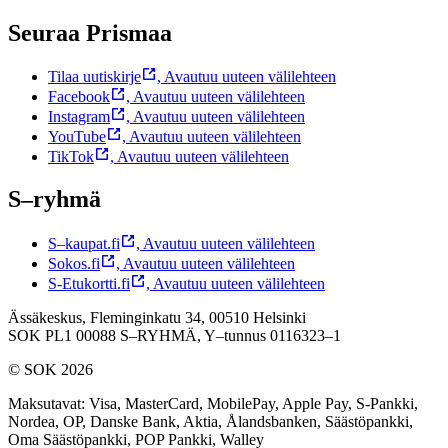
Seuraa Prismaa
Tilaa uutiskirje
,
Avautuu uuteen välilehteen
Facebook
,
Avautuu uuteen välilehteen
Instagram
,
Avautuu uuteen välilehteen
YouTube
,
Avautuu uuteen välilehteen
TikTok
,
Avautuu uuteen välilehteen
S–ryhmä
S–kaupat.fi
,
Avautuu uuteen välilehteen
Sokos.fi
,
Avautuu uuteen välilehteen
S-Etukortti.fi
,
Avautuu uuteen välilehteen
Ässäkeskus, Fleminginkatu 34, 00510 Helsinki
SOK PL1 00088 S–RYHMÄ,
Y–tunnus 0116323–1
© SOK 2026
Maksutavat
:
Visa, MasterCard, MobilePay, Apple Pay, S-Pankki,
Nordea, OP, Danske Bank, Aktia, Ålandsbanken, Säästöpankki,
Oma Säästöpankki, POP Pankki, Walley