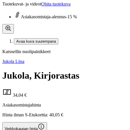
Tuotekuvat- ja videot
Ohita tuotekuva
Asiakasomistaja-alennus
-15 %
Avaa kuva suurempana
Karusellin nuolipainikkeet
Jukola Liisa
Jukola, Kirjorastas
34,04 €
Asiakasomistajahinta
Hinta ilman S-Etukorttia:
40,05 €
Verkkokaupan hinta