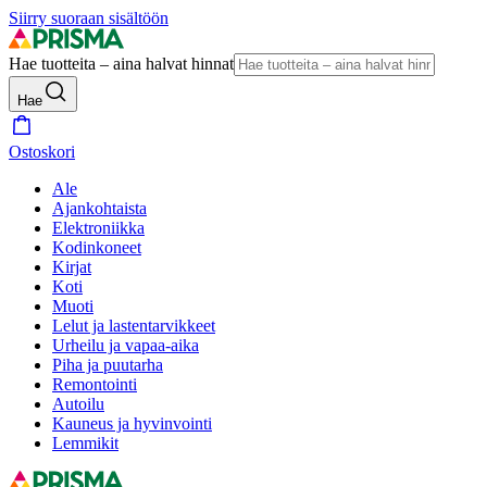
Siirry suoraan sisältöön
Hae tuotteita – aina halvat hinnat
Hae
Ostoskori
Ale
Ajankohtaista
Elektroniikka
Kodinkoneet
Kirjat
Koti
Muoti
Lelut ja lastentarvikkeet
Urheilu ja vapaa-aika
Piha ja puutarha
Remontointi
Autoilu
Kauneus ja hyvinvointi
Lemmikit