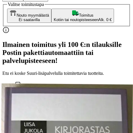
Valitse toimitustapa
Nouto myymälästä
Toimitus
Ei saatavilla
Kotiin tai noutopisteeseen
Alk. 0 €
Ilmainen toimitus yli 100 €:n tilauksille
Postin pakettiautomaattiin tai
palvelupisteeseen!
Etu ei koske Suuri‑lisäpalvelulla toimitettavia tuotteita.
Tarkista myymäläsaatavuus
Ei saatavilla