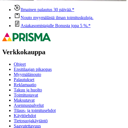
Ilmainen palautus 30 päivää.*
Nouto myymälästä ilman toimituskuluja.
Asiakasomistajalle Bonusta jopa 5 %.*
Verkkokauppa
Ohjeet
Ensitilaajan pikaopas
Myymälänouto
Palautukset
Reklamaatio
Takuu ja huolto
Toimitustavat
Maksutavat
Asennuspalvelut
Tilaus- ja toimitusehdot
Käyttöehdot
Tietosuojakäytäntö
Saavutettavuus