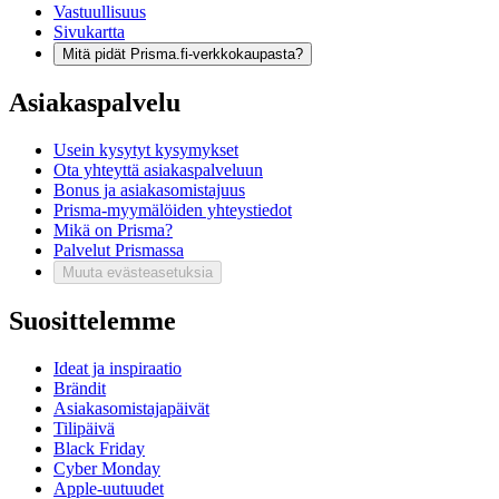
Vastuullisuus
Sivukartta
Mitä pidät Prisma.fi-verkkokaupasta?
Asiakaspalvelu
Usein kysytyt kysymykset
Ota yhteyttä asiakaspalveluun
Bonus ja asiakasomistajuus
Prisma-myymälöiden yhteystiedot
Mikä on Prisma?
Palvelut Prismassa
Muuta evästeasetuksia
Suosittelemme
Ideat ja inspiraatio
Brändit
Asiakasomistajapäivät
Tilipäivä
Black Friday
Cyber Monday
Apple-uutuudet