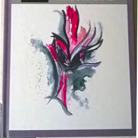
Tuotekuvaus
Kirjorastas -runokirjan runot kertovat lapsista, luonnosta ja surusta.
Kirjoittaja oli kuusivuotias, kun hänen äitinsä kuoli. Tämä kirja on
nuorena kuolleen äidin muistolle kirjoitettu.
Ominaisuudet
Oletko tyytyväinen tuotetietoihin?
Ovatko tuotetiedot riittävät? Jos tuotetiedoissa on puutteita tai niitä
voisi muuten parantaa, anna palautetta.
Anna palautetta
,
Avautuu uuteen välilehteen