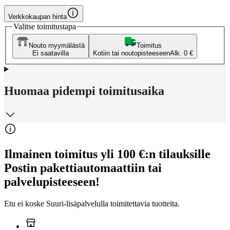
Verkkokaupan hinta
Valitse toimitustapa
Nouto myymälästä
Toimitus
Ei saatavilla
Kotiin tai noutopisteeseen
Alk. 0 €
Huomaa pidempi toimitusaika
Ilmainen toimitus yli 100 €:n tilauksille
Postin pakettiautomaattiin tai
palvelupisteeseen!
Etu ei koske Suuri‑lisäpalvelulla toimitettavia tuotteita.