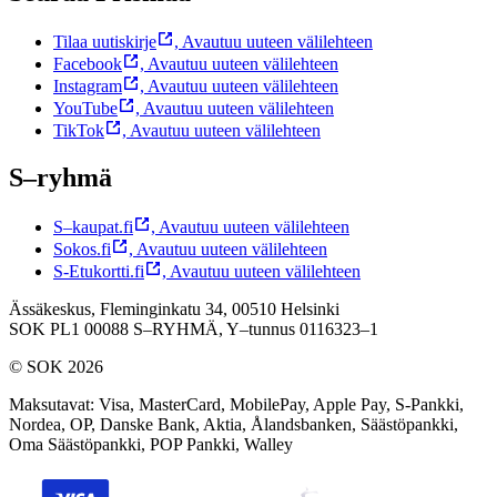
Tilaa uutiskirje
,
Avautuu uuteen välilehteen
Facebook
,
Avautuu uuteen välilehteen
Instagram
,
Avautuu uuteen välilehteen
YouTube
,
Avautuu uuteen välilehteen
TikTok
,
Avautuu uuteen välilehteen
S–ryhmä
S–kaupat.fi
,
Avautuu uuteen välilehteen
Sokos.fi
,
Avautuu uuteen välilehteen
S-Etukortti.fi
,
Avautuu uuteen välilehteen
Ässäkeskus, Fleminginkatu 34, 00510 Helsinki
SOK PL1 00088 S–RYHMÄ,
Y–tunnus 0116323–1
© SOK 2026
Maksutavat
:
Visa, MasterCard, MobilePay, Apple Pay, S-Pankki,
Nordea, OP, Danske Bank, Aktia, Ålandsbanken, Säästöpankki,
Oma Säästöpankki, POP Pankki, Walley