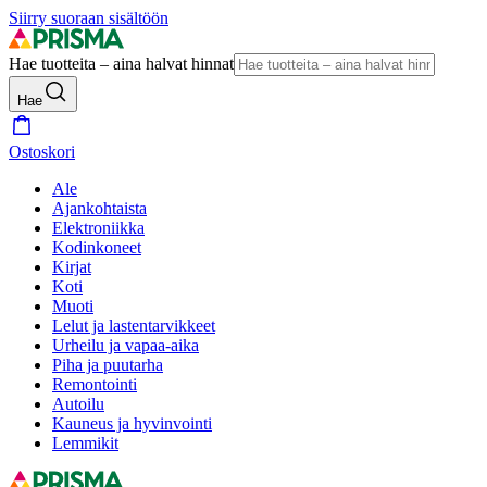
Siirry suoraan sisältöön
Hae tuotteita – aina halvat hinnat
Hae
Ostoskori
Ale
Ajankohtaista
Elektroniikka
Kodinkoneet
Kirjat
Koti
Muoti
Lelut ja lastentarvikkeet
Urheilu ja vapaa-aika
Piha ja puutarha
Remontointi
Autoilu
Kauneus ja hyvinvointi
Lemmikit