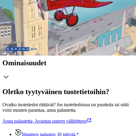
englanninopiskeluun löytyy paljon harjoituksia esimerkiksi haaste-
ja salapoliisitehtävien muodossa. Samalla kehittyvät
ongelmanratkaisutaidot ja kekseliäisyys. Alaspäin eriyttävissä
harjoituksissa kertautuvat kunkin jakson keskeiset asiat. Nopeille
oppijoille on tarjolla runsaasti tehtäviä harjoittamaan vaativampia
kielenkäyttötilanteita.
Näytä lisää
tuotekuvausta
Ominaisuudet
Oletko tyytyväinen tuotetietoihin?
Ovatko tuotetiedot riittävät? Jos tuotetiedoissa on puutteita tai niitä
voisi muuten parantaa, anna palautetta.
Anna palautetta
,
Avautuu uuteen välilehteen
Ilmainen palautus 30 päivää.*