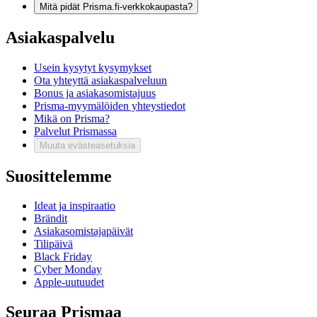
Mitä pidät Prisma.fi-verkkokaupasta?
Asiakaspalvelu
Usein kysytyt kysymykset
Ota yhteyttä asiakaspalveluun
Bonus ja asiakasomistajuus
Prisma-myymälöiden yhteystiedot
Mikä on Prisma?
Palvelut Prismassa
Muuta evästeasetuksia
Suosittelemme
Ideat ja inspiraatio
Brändit
Asiakasomistajapäivät
Tilipäivä
Black Friday
Cyber Monday
Apple-uutuudet
Seuraa Prismaa