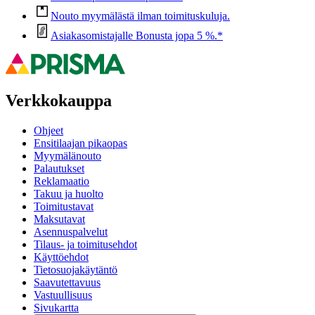
Nouto myymälästä ilman toimituskuluja.
Asiakasomistajalle Bonusta jopa 5 %.*
Verkkokauppa
Ohjeet
Ensitilaajan pikaopas
Myymälänouto
Palautukset
Reklamaatio
Takuu ja huolto
Toimitustavat
Maksutavat
Asennuspalvelut
Tilaus- ja toimitusehdot
Käyttöehdot
Tietosuojakäytäntö
Saavutettavuus
Vastuullisuus
Sivukartta