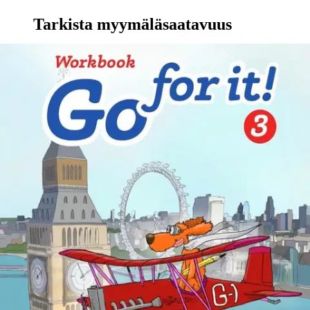
Tarkista myymäläsaatavuus
Ei saatavilla
Tuotekuvaus
Tehtävät harjoittavat kielitaidon kaikkia osa-alueita erilaiset
oppimistyylit huomioon ottaen. Oppitunneille on tarjolla suullista ja
toiminnallista harjoittelua leikin, laulun, draaman ja pelillisyyden
kautta. Tehtävissä on huomioitu oppimisen luonnollinen eteneminen
tunnistavan tason tehtävistä oman tuotoksen tehtäviin. Keskeiset
opittavat asiat erottuvat selkeästi: aihepiirisanasto, kappaleen
keskeiset fraasit ja rakenteet.
Sanastoa opitaan aihepiireittäin
perustekstien yhteydessä, jolloin sanat kiinnittyvät paremmin
muistiin. Myös kappalesanastoa harjoitellaan monipuolisesti ennen
perustekstin huolellista raivaamista. TVT-taitojen integroimiseen