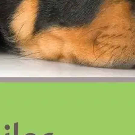
rja, joka tarjoaa tiivistetysti ja selkeästi tietoa eri koiraroduista. Sov
min omaa lemmikkiä ja koirarotua. Oikeanlainen hoito ja huolenpito var
ytymisestä, koiran peruskoulutuksesta ja sosiaalistamisesta, ruokinnast
oisi muuten parantaa, anna palautetta.