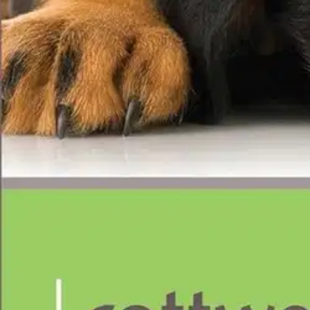
Tuotekuvaus
Dog Expert on englanninkielinen, helppolukuinen, 24-osainen tietokirjasa
Tämä teos kertoo rottweilerista ja auttaa lukijaa ymmärtämään parem
monipuolista tietoa muun muassa rodun kehityshistoriasta, rodun käyttä
Ominaisuudet
Oletko tyytyväinen tuotetietoihin?
Ovatko tuotetiedot riittävät? Jos tuotetiedoissa on puutteita tai niitä v
Anna palautetta
,
Avautuu uuteen välilehteen