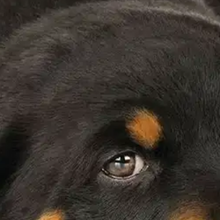
stin pakettiautomaattiin tai palvelupisteesee