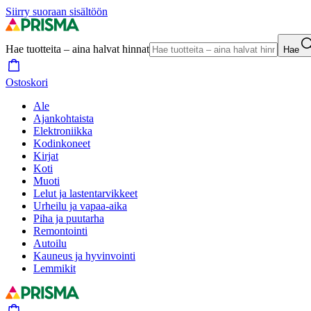
Siirry suoraan sisältöön
Hae tuotteita – aina halvat hinnat
Hae
Ostoskori
Ale
Ajankohtaista
Elektroniikka
Kodinkoneet
Kirjat
Koti
Muoti
Lelut ja lastentarvikkeet
Urheilu ja vapaa-aika
Piha ja puutarha
Remontointi
Autoilu
Kauneus ja hyvinvointi
Lemmikit