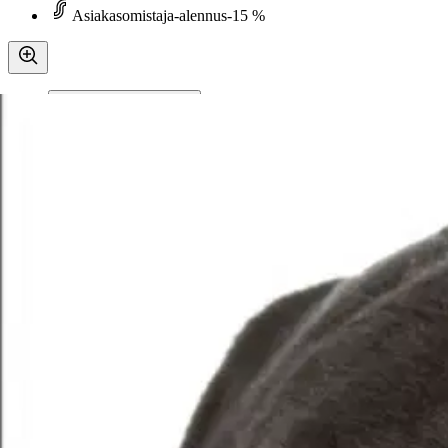
Asiakasomistaja-alennus
-15 %
Avaa kuva suurempana
Karusellin nuolipainikkeet
The Pet Book Publishing Company
Clark, Rottweiler - Understandi
12,71 €
Asiakasomistajahinta
Hinta ilman S-Etukorttia:
14,95 €
Verkkokaupan hinta
Valitse toimitustapa