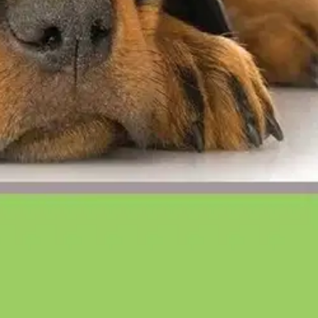
eltuu niin koiranomistajalle kuin koiran hankintaa suunnittelevalle.
mistavat lemmikin hyvinvoinnin ja terveen elämän. Opas tarjoaa
a, ravitsemuksesta ja terveydestä.