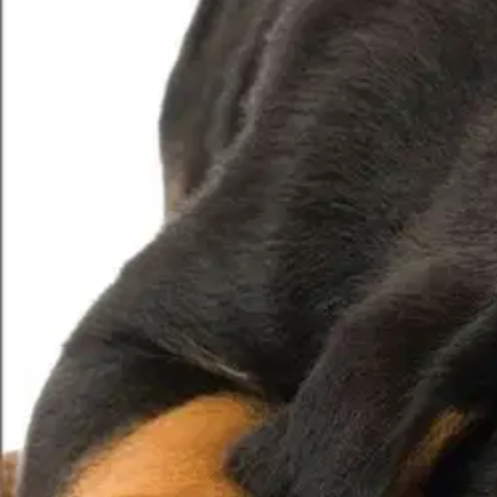
Nouto myymälästä
Toimitus
Ei saatavilla
Ei saatavilla
Huomaa pidempi toimitusaika
Ilmainen toimitus yli 100 €:n tilauksille Po
Etu ei koske Suuri‑lisäpalvelulla toimitettavia tuotteita.
Tarkista myymäläsaatavuus
Ei saatavilla