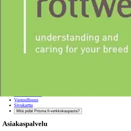
Verkkokauppa
Ohjeet
Ensitilaajan pikaopas
Myymälänouto
Palautukset
Reklamaatio
Takuu ja huolto
Toimitustavat
Maksutavat
Asennuspalvelut
Tilaus- ja toimitusehdot
Käyttöehdot
Tietosuojakäytäntö
Saavutettavuus
Vastuullisuus
Sivukartta
Mitä pidät Prisma.fi-verkkokaupasta?
Asiakaspalvelu