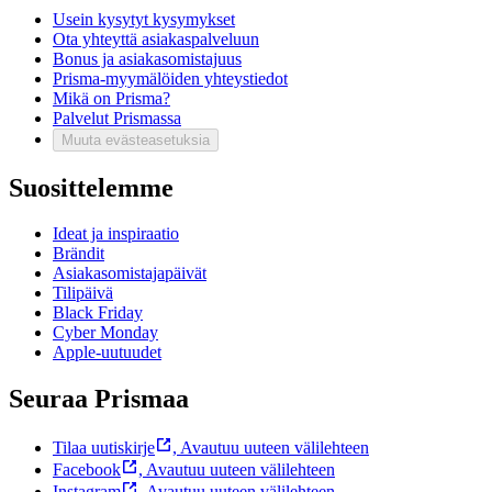
Usein kysytyt kysymykset
Ota yhteyttä asiakaspalveluun
Bonus ja asiakasomistajuus
Prisma-myymälöiden yhteystiedot
Mikä on Prisma?
Palvelut Prismassa
Muuta evästeasetuksia
Suosittelemme
Ideat ja inspiraatio
Brändit
Asiakasomistajapäivät
Tilipäivä
Black Friday
Cyber Monday
Apple-uutuudet
Seuraa Prismaa
Tilaa uutiskirje
,
Avautuu uuteen välilehteen
Facebook
,
Avautuu uuteen välilehteen
Instagram
,
Avautuu uuteen välilehteen