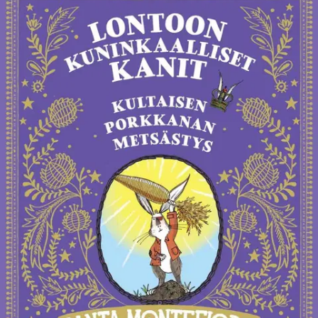
Tarkista myymäläsaatavuus
Ei saatavilla
Tuotekuvaus
Sulo Ruskeahännän elämä Lontoon kuninkaallisten kanien jäsenenä
on täynnä seikkailuja ja uusia ystäviä, mutta koti-ikävä vaivaa
välillä. Siispä Sulo lähtee käymään kotipesässä, kun tilaisuus siihen
tulee! Kun Sulo saapuu kotiin hän huomaa, että jotain kummallista
on meneillään. Salaperäinen, Harlekiiniksi kutsuttu kaninuorukainen
on maatilalla.
Lumoavasti ja hassusti tanssiva ja laulava Harlekiini
haluaa Kultaisen porkkanan, joka muinaisen legendan mukaan antaa
omistajalleen yliinhimillisiä ja -eläimellisiä voimia. Harlekiini uskoo,
että porkkana on jossain maatilalla. Kun pesäkoloon tulee enemmän