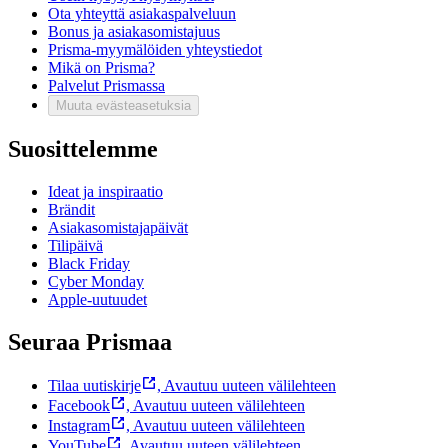
Ota yhteyttä asiakaspalveluun
Bonus ja asiakasomistajuus
Prisma-myymälöiden yhteystiedot
Mikä on Prisma?
Palvelut Prismassa
Muuta evästeasetuksia
Suosittelemme
Ideat ja inspiraatio
Brändit
Asiakasomistajapäivät
Tilipäivä
Black Friday
Cyber Monday
Apple-uutuudet
Seuraa Prismaa
Tilaa uutiskirje
,
Avautuu uuteen välilehteen
Facebook
,
Avautuu uuteen välilehteen
Instagram
,
Avautuu uuteen välilehteen
YouTube
,
Avautuu uuteen välilehteen