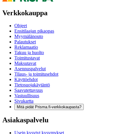
Verkkokauppa
Ohjeet
Ensitilaajan pikaopas
Myymälänouto
Palautukset
Reklamaatio
Takuu ja huolto
Toimitustavat
Maksutavat
Asennuspalvelut
Tilaus- ja toimitusehdot
Käyttöehdot
Tietosuojakäytäntö
Saavutettavuus
Vastuullisuus
Sivukartta
Mitä pidät Prisma.fi-verkkokaupasta?
Asiakaspalvelu
Usein kysytyt kysymykset