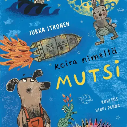
Tuotekuvaus
Mutsi on ei ihan pieni, jos ei aivan isokaan koira, jolle tapahtuu joka
päivä uutta ja ihmeellistä. Maailma kun on Mutsista kiinnostava ja
kerrassaan jännittävä paikka. Täällä riittää seikkailtavaa ja vastaan
voi tulla vaikka mitä. Siksi ei ole yhtään kummallista, että Mutsi
tekee keikkaa bändin solistina, joutuu merirosvojen kaappaamaksi ja
ratkaisee kadonneen professorin tapauksen.
Toki Mutsi käy
ystävänsä Jäniksen kanssa omatekoisella raketilla myös avaruudessa
- siellä asustelee ainakin yksi chiliä kavahtava ilkimys ja monta
kurnuttavaa pituushyppääjää. Jukka Itkosen Koira nimeltä Mutsi on
riemukas ja vastustamaton seikkailukertomus, joka on yllätyksiä
täynnä. Humaani teos puhuu kauniisti välittämisestä, ystävyydestä ja
erilaisuuden kohtaamisesta sekä tietenkin mielikuvituksen
mahtavasta voimasta. Virpi Pennan letkeä kuvitus on omiaan
siivittämään mainion ja viisaan Mutsi-koiran seikkailuja.
Näytä lisää
tuotekuvausta