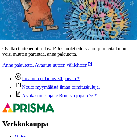
Ominaisuudet
Oletko tyytyväinen tuotetietoihin?
Ovatko tuotetiedot riittävät? Jos tuotetiedoissa on puutteita tai niitä
voisi muuten parantaa, anna palautetta.
Anna palautetta
,
Avautuu uuteen välilehteen
Ilmainen palautus 30 päivää.*
Nouto myymälästä ilman toimituskuluja.
Asiakasomistajalle Bonusta jopa 5 %.*
Verkkokauppa
Ohjeet