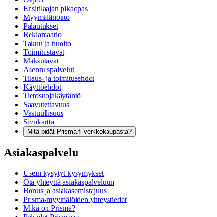
Ensitilaajan pikaopas
Myymälänouto
Palautukset
Reklamaatio
Takuu ja huolto
Toimitustavat
Maksutavat
Asennuspalvelut
Tilaus- ja toimitusehdot
Käyttöehdot
Tietosuojakäytäntö
Saavutettavuus
Vastuullisuus
Sivukartta
Mitä pidät Prisma.fi-verkkokaupasta?
Asiakaspalvelu
Usein kysytyt kysymykset
Ota yhteyttä asiakaspalveluun
Bonus ja asiakasomistajuus
Prisma-myymälöiden yhteystiedot
Mikä on Prisma?
Palvelut Prismassa