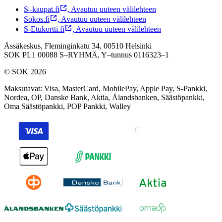
S–kaupat.fi
,
Avautuu uuteen välilehteen
Sokos.fi
,
Avautuu uuteen välilehteen
S-Etukortti.fi
,
Avautuu uuteen välilehteen
Ässäkeskus, Fleminginkatu 34, 00510 Helsinki
SOK PL1 00088 S–RYHMÄ,
Y–tunnus 0116323–1
© SOK 2026
Maksutavat
:
Visa, MasterCard, MobilePay, Apple Pay, S-Pankki,
Nordea, OP, Danske Bank, Aktia, Ålandsbanken, Säästöpankki,
Oma Säästöpankki, POP Pankki, Walley