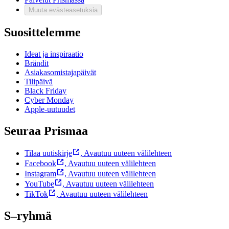
Muuta evästeasetuksia
Suosittelemme
Ideat ja inspiraatio
Brändit
Asiakasomistajapäivät
Tilipäivä
Black Friday
Cyber Monday
Apple-uutuudet
Seuraa Prismaa
Tilaa uutiskirje
,
Avautuu uuteen välilehteen
Facebook
,
Avautuu uuteen välilehteen
Instagram
,
Avautuu uuteen välilehteen
YouTube
,
Avautuu uuteen välilehteen
TikTok
,
Avautuu uuteen välilehteen
S–ryhmä