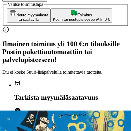
Valitse toimitustapa
Nouto myymälästä
Toimitus
Ei saatavilla
Kotiin tai noutopisteeseen
Alk. 0 €
Ilmainen toimitus yli 100 €:n tilauksille
Postin pakettiautomaattiin tai
palvelupisteeseen!
Etu ei koske Suuri‑lisäpalvelulla toimitettavia tuotteita.
Tarkista myymäläsaatavuus
Ei saatavilla