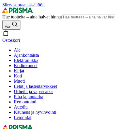
Siirry suoraan sisältöön
Hae tuotteita – aina halvat hinnat
Hae
Ostoskori
Ale
Ajankohtaista
Elektroniikka
Kodinkoneet
Kirjat
Koti
Muoti
Lelut ja lastentarvikkeet
Urheilu ja vapaa-aika
Piha ja puutarha
Remontointi
Autoilu
Kauneus ja hyvinvointi
Lemmikit