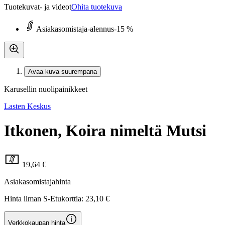
Tuotekuvat- ja videot
Ohita tuotekuva
Asiakasomistaja-alennus
-15 %
Avaa kuva suurempana
Karusellin nuolipainikkeet
Lasten Keskus
Itkonen, Koira nimeltä Mutsi
19,64 €
Asiakasomistajahinta
Hinta ilman S-Etukorttia:
23,10 €
Verkkokaupan hinta