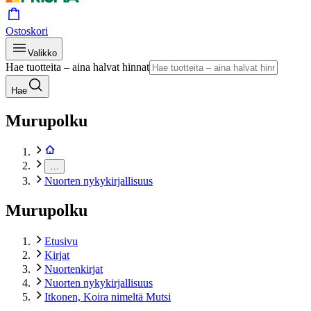
Ostoskori
Valikko
Hae tuotteita – aina halvat hinnat
Hae
Murupolku
…
Nuorten nykykirjallisuus
Murupolku
Etusivu
Kirjat
Nuortenkirjat
Nuorten nykykirjallisuus
Itkonen, Koira nimeltä Mutsi