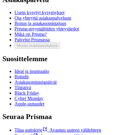
Usein kysytyt kysymykset
Ota yhteyttä asiakaspalveluun
Bonus ja asiakasomistajuus
Prisma-myymälöiden yhteystiedot
Mikä on Prisma?
Palvelut Prismassa
Muuta evästeasetuksia
Suosittelemme
Ideat ja inspiraatio
Brändit
Asiakasomistajapäivät
Tilipäivä
Black Friday
Cyber Monday
Apple-uutuudet
Seuraa Prismaa
Tilaa uutiskirje
,
Avautuu uuteen välilehteen