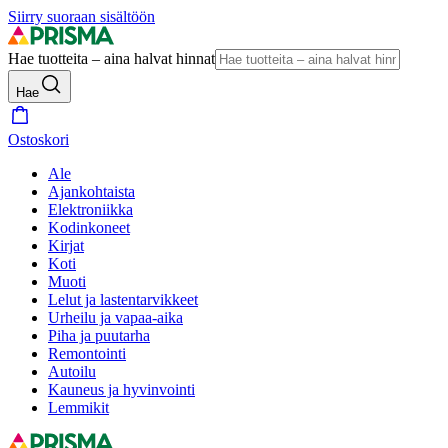
Siirry suoraan sisältöön
Hae tuotteita – aina halvat hinnat
Hae
Ostoskori
Ale
Ajankohtaista
Elektroniikka
Kodinkoneet
Kirjat
Koti
Muoti
Lelut ja lastentarvikkeet
Urheilu ja vapaa-aika
Piha ja puutarha
Remontointi
Autoilu
Kauneus ja hyvinvointi
Lemmikit