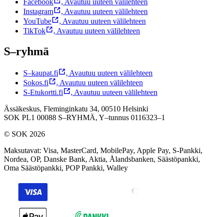
Facebook
,
Avautuu uuteen välilehteen
Instagram
,
Avautuu uuteen välilehteen
YouTube
,
Avautuu uuteen välilehteen
TikTok
,
Avautuu uuteen välilehteen
S–ryhmä
S–kaupat.fi
,
Avautuu uuteen välilehteen
Sokos.fi
,
Avautuu uuteen välilehteen
S-Etukortti.fi
,
Avautuu uuteen välilehteen
Ässäkeskus, Fleminginkatu 34, 00510 Helsinki
SOK PL1 00088 S–RYHMÄ,
Y–tunnus 0116323–1
© SOK 2026
Maksutavat
:
Visa, MasterCard, MobilePay, Apple Pay, S-Pankki,
Nordea, OP, Danske Bank, Aktia, Ålandsbanken, Säästöpankki,
Oma Säästöpankki, POP Pankki, Walley