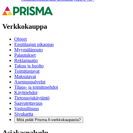
Verkkokauppa
Ohjeet
Ensitilaajan pikaopas
Myymälänouto
Palautukset
Reklamaatio
Takuu ja huolto
Toimitustavat
Maksutavat
Asennuspalvelut
Tilaus- ja toimitusehdot
Käyttöehdot
Tietosuojakäytäntö
Saavutettavuus
Vastuullisuus
Sivukartta
Mitä pidät Prisma.fi-verkkokaupasta?
Asiakaspalvelu