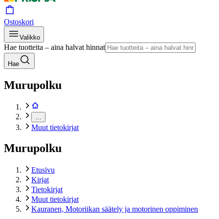
Ostoskori
Valikko
Hae tuotteita – aina halvat hinnat
Hae
Murupolku
…
Muut tietokirjat
Murupolku
Etusivu
Kirjat
Tietokirjat
Muut tietokirjat
Kauranen, Motoriikan säätely ja motorinen oppiminen