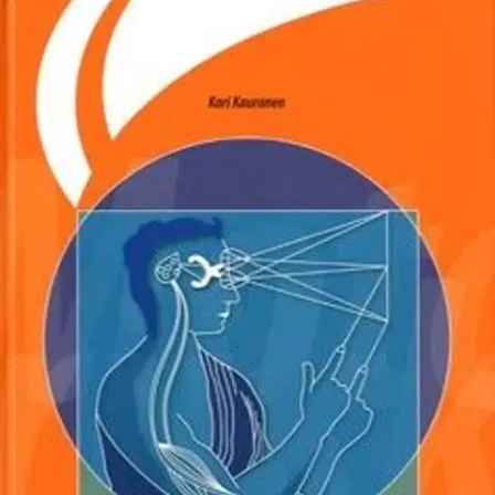
Tarkista myymäläsaatavuus
Ei saatavilla
Tuotekuvaus
Monitorinen suorituskyky on yksilöllistä ja suorituskyvyn
vaatimukset vaihtelevat suuresti esimerkiksi huippu-urheilijan ja
ikääntyneen välillä. Yksilön motorista suorituskykyä eri
elämäntilanteissa pyrkivät optimoimaan ja ohjaamaan useat
ammattiryhmät kuten opettajat, valmentajat, terapeutit ja
liikunnanohjaajat. Alaan keskittyvää suomenkielistä oppikirjaa ei
aiemmin ole julkaistu.
Motoriikan säätely ja motorinen oppiminen -
kirja kokoaa näkemykset ihmisen motoristisesta suorituskyvystä ja
oppimisesta. Fysiologiset ja pedagogiset lähtökohdat ovat toisistaan
riippuvaisia ja toisiaan täydentäviä. Hermoston tulee olla kunnossa,