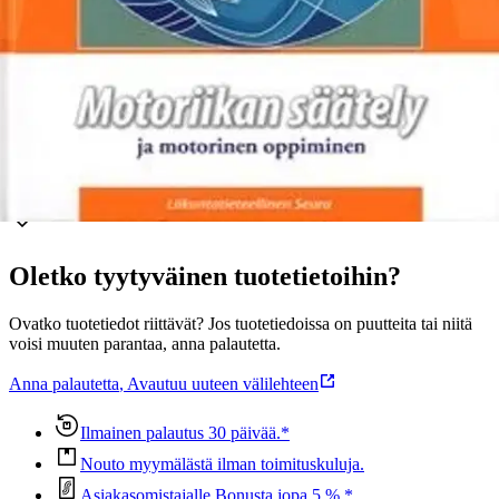
jotta oppiminen olisi mahdollista, ja pedagogisten menetelmien
oikeita, jotta muutokset olisivat optimaalisia. Kirjan lopussa nämä
näkökulmat yhdistetään käytännön ohjeiksi.
Näytä lisää
tuotekuvausta
Ominaisuudet
Oletko tyytyväinen tuotetietoihin?
Ovatko tuotetiedot riittävät? Jos tuotetiedoissa on puutteita tai niitä
voisi muuten parantaa, anna palautetta.
Anna palautetta
,
Avautuu uuteen välilehteen
Ilmainen palautus 30 päivää.*
Nouto myymälästä ilman toimituskuluja.
Asiakasomistajalle Bonusta jopa 5 %.*