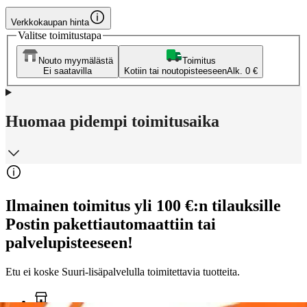
Verkkokaupan hinta
Valitse toimitustapa
Nouto myymälästä
Toimitus
Ei saatavilla
Kotiin tai noutopisteeseen
Alk. 0 €
Huomaa pidempi toimitusaika
Ilmainen toimitus yli 100 €:n tilauksille
Postin pakettiautomaattiin tai
palvelupisteeseen!
Etu ei koske Suuri‑lisäpalvelulla toimitettavia tuotteita.