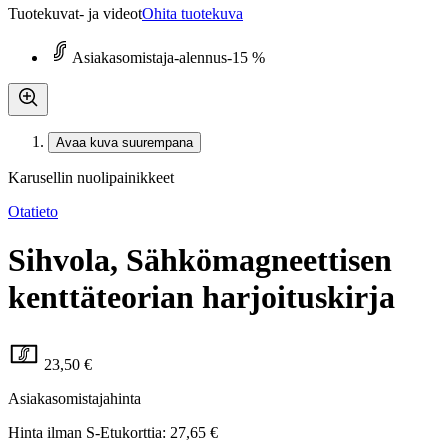
Tuotekuvat- ja videot
Ohita tuotekuva
Asiakasomistaja-alennus
-15 %
Avaa kuva suurempana
Karusellin nuolipainikkeet
Otatieto
Sihvola, Sähkömagneettisen
kenttäteorian harjoituskirja
23,50 €
Asiakasomistajahinta
Hinta ilman S-Etukorttia:
27,65 €