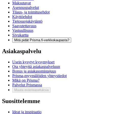
Maksutavat
Asennuspalvelut
Tilaus- ja toimitusehdot
Käyttöehdot
Tietosuojakäytäntö
Saavutettavuus
Vastuullisuus
Sivukartta
Mitä pidät Prisma.fi-verkkokaupasta?
Asiakaspalvelu
Usein kysytyt kysymykset
Ota yhteyttä asiakaspalveluun
Bonus ja asiakasomistajuus
Prisma-myymälöiden yhteystiedot
Mikä on Prisma?
Palvelut Prismassa
Muuta evästeasetuksia
Suosittelemme
Ideat ja inspiraatio