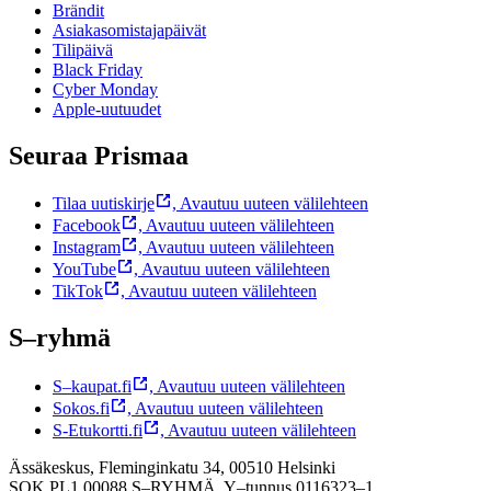
Brändit
Asiakasomistajapäivät
Tilipäivä
Black Friday
Cyber Monday
Apple-uutuudet
Seuraa Prismaa
Tilaa uutiskirje
,
Avautuu uuteen välilehteen
Facebook
,
Avautuu uuteen välilehteen
Instagram
,
Avautuu uuteen välilehteen
YouTube
,
Avautuu uuteen välilehteen
TikTok
,
Avautuu uuteen välilehteen
S–ryhmä
S–kaupat.fi
,
Avautuu uuteen välilehteen
Sokos.fi
,
Avautuu uuteen välilehteen
S-Etukortti.fi
,
Avautuu uuteen välilehteen
Ässäkeskus, Fleminginkatu 34, 00510 Helsinki
SOK PL1 00088 S–RYHMÄ,
Y–tunnus 0116323–1