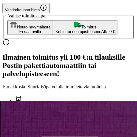
Verkkokaupan hinta
Valitse toimitustapa
Nouto myymälästä
Toimitus
Ei saatavilla
Kotiin tai noutopisteeseen
Alk. 0 €
Ilmainen toimitus yli 100 €:n tilauksille
Postin pakettiautomaattiin tai
palvelupisteeseen!
Etu ei koske Suuri‑lisäpalvelulla toimitettavia tuotteita.
Tarkista myymäläsaatavuus