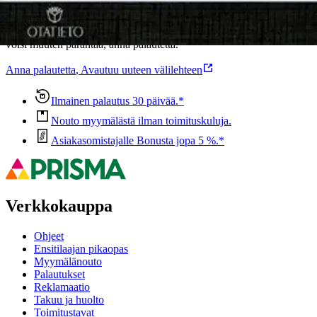
Oletko tyytyväinen tuotetietoihin?
Ovatko tuotetiedot riittävät? Jos tuotetiedoissa on puutteita tai niitä
voisi muuten parantaa, anna palautetta.
Anna palautetta
,
Avautuu uuteen välilehteen
Ilmainen palautus 30 päivää.*
Nouto myymälästä ilman toimituskuluja.
Asiakasomistajalle Bonusta jopa 5 %.*
Verkkokauppa
Ohjeet
Ensitilaajan pikaopas
Myymälänouto
Palautukset
Reklamaatio
Takuu ja huolto
Toimitustavat