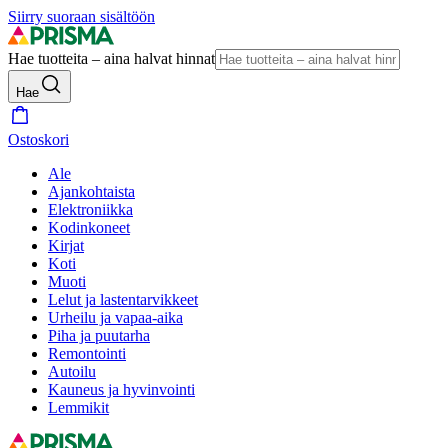
Siirry suoraan sisältöön
Hae tuotteita – aina halvat hinnat
Hae
Ostoskori
Ale
Ajankohtaista
Elektroniikka
Kodinkoneet
Kirjat
Koti
Muoti
Lelut ja lastentarvikkeet
Urheilu ja vapaa-aika
Piha ja puutarha
Remontointi
Autoilu
Kauneus ja hyvinvointi
Lemmikit