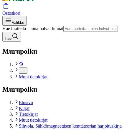
Ostoskori
Valikko
Hae tuotteita – aina halvat hinnat
Hae
Murupolku
…
Muut tietokirjat
Murupolku
Etusivu
Kirjat
Tietokirjat
Muut tietokirjat
Sihvola, Sähkömagneettisen kenttäteorian harjoituskirja