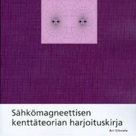
Ei saatavilla
Tuotekuvaus
Sähkömagneettisen kenttäteorian harjoituskirja sisältää
sähkömagnetiikan ongelmien ratkaisemiseen harjoittavia tehtäviä.
Tehtävät on jaoteltu noudattaen sähkömagneettisen kenttäteorian
oppikirjojen (Sähkömagneettinen kenttäteoria 1-2) rakennetta.
Tehtäväkirjaa voi käyttää myös itseopiskeluun. Tehtävälukujen
aluksi on esitetty tärkeimmät käsitteet ja teoriakertaus. Kaikkiin
tehtäviin on annettu yksityiskohtaiset ratkaisut.
Ominaisuudet