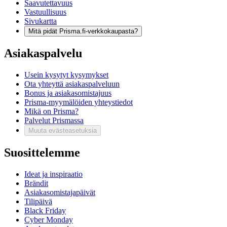
Saavutettavuus
Vastuullisuus
Sivukartta
Mitä pidät Prisma.fi-verkkokaupasta?
Asiakaspalvelu
Usein kysytyt kysymykset
Ota yhteyttä asiakaspalveluun
Bonus ja asiakasomistajuus
Prisma-myymälöiden yhteystiedot
Mikä on Prisma?
Palvelut Prismassa
Muuta evästeasetuksia
Suosittelemme
Ideat ja inspiraatio
Brändit
Asiakasomistajapäivät
Tilipäivä
Black Friday
Cyber Monday