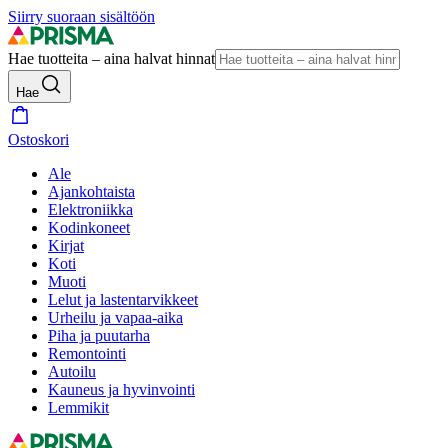
Siirry suoraan sisältöön
Hae tuotteita – aina halvat hinnat
Hae
Ostoskori
Ale
Ajankohtaista
Elektroniikka
Kodinkoneet
Kirjat
Koti
Muoti
Lelut ja lastentarvikkeet
Urheilu ja vapaa-aika
Piha ja puutarha
Remontointi
Autoilu
Kauneus ja hyvinvointi
Lemmikit