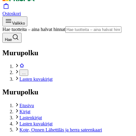
Ostoskori
Valikko
Hae tuotteita – aina halvat hinnat
Hae
Murupolku
…
Lasten kuvakirjat
Murupolku
Etusivu
Kirjat
Lastenkirjat
Lasten kuvakirjat
Kote, Onnen Lähettiläs ja herra sateenkaari