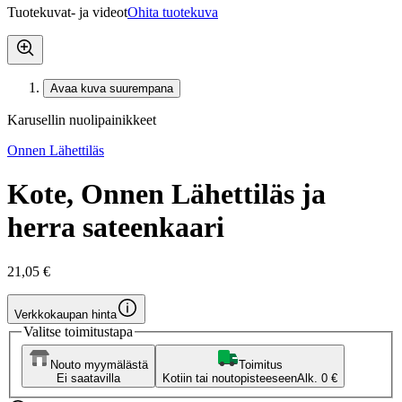
Tuotekuvat- ja videot
Ohita tuotekuva
Avaa kuva suurempana
Karusellin nuolipainikkeet
Onnen Lähettiläs
Kote, Onnen Lähettiläs ja
herra sateenkaari
21,05 €
Verkkokaupan hinta
Valitse toimitustapa
Nouto myymälästä
Toimitus
Ei saatavilla
Kotiin tai noutopisteeseen
Alk. 0 €