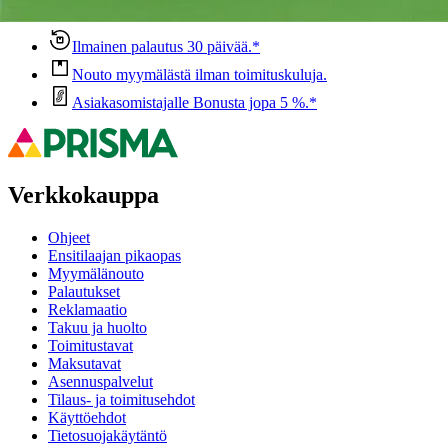
Anna palautetta
,
Avautuu uuteen välilehteen
Ilmainen palautus 30 päivää.*
Nouto myymälästä ilman toimituskuluja.
Asiakasomistajalle Bonusta jopa 5 %.*
Verkkokauppa
Ohjeet
Ensitilaajan pikaopas
Myymälänouto
Palautukset
Reklamaatio
Takuu ja huolto
Toimitustavat
Maksutavat
Asennuspalvelut
Tilaus- ja toimitusehdot
Käyttöehdot
Tietosuojakäytäntö