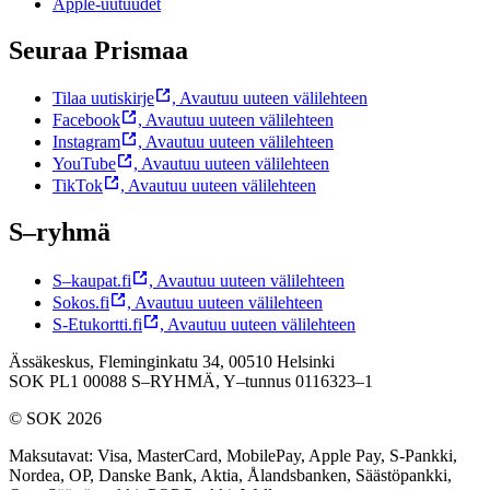
Apple-uutuudet
Seuraa Prismaa
Tilaa uutiskirje
,
Avautuu uuteen välilehteen
Facebook
,
Avautuu uuteen välilehteen
Instagram
,
Avautuu uuteen välilehteen
YouTube
,
Avautuu uuteen välilehteen
TikTok
,
Avautuu uuteen välilehteen
S–ryhmä
S–kaupat.fi
,
Avautuu uuteen välilehteen
Sokos.fi
,
Avautuu uuteen välilehteen
S-Etukortti.fi
,
Avautuu uuteen välilehteen
Ässäkeskus, Fleminginkatu 34, 00510 Helsinki
SOK PL1 00088 S–RYHMÄ,
Y–tunnus 0116323–1
© SOK 2026
Maksutavat
:
Visa, MasterCard, MobilePay, Apple Pay, S-Pankki,
Nordea, OP, Danske Bank, Aktia, Ålandsbanken, Säästöpankki,