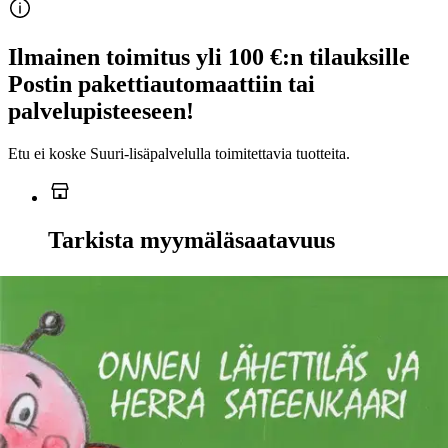
Ilmainen toimitus yli 100 €:n tilauksille
Postin pakettiautomaattiin tai
palvelupisteeseen!
Etu ei koske Suuri‑lisäpalvelulla toimitettavia tuotteita.
Tarkista myymäläsaatavuus
Ei saatavilla
Tuotekuvaus