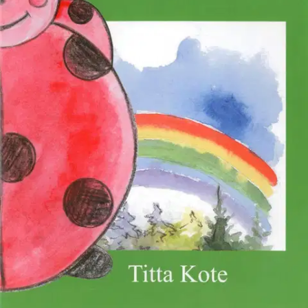
Sadussa Onnen Lähettiläs tapaa herra sateenkaaren. Pienille lapsille
suunnattu kertomus luonnon ihmeistä. Avartaa lapsen maailmaa sekä
sanavarastoa. Pedagoginen: sisältää lukuvinkit, jotka tekevät
lukuhetkestä interaktiivisen elämyksen. Opettele tunnistamaan eri
tunnetiloja, värejä ja asioita.
sarja suunniteltu ja toteutettu päiväkotien pyynnöstä
sopii hyvin myös maahanmuuttaja lapsille kielen opettelussa
sopii käytettäväksi erityislasten kanssa
Ominaisuudet
Oletko tyytyväinen tuotetietoihin?
Ovatko tuotetiedot riittävät? Jos tuotetiedoissa on puutteita tai niitä
voisi muuten parantaa, anna palautetta.