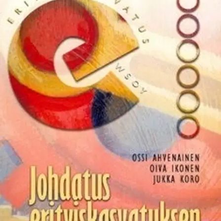
Ei saatavilla
Tuotekuvaus
Ajankohtaisessa teoksessa pohditaan käytännön opetuksen kannalta
tärkeitä kysymyksiä: millainen on erilainen oppija, miten
opetussuunnitelmaa voidaan käyttää yksilöllisen oppimisen
työvälineenä ja miten kehittää erityisen tuen tarpeessa olevien
oppimisympäristöjä. Teoksen tavoitteena on auttaa kouluja
vastaamaan oppilaiden erilaisuuden mukanaan tuomiin haasteisiin
sekä luomaan pohjaa ja antamaan välineitä erilaisten oppilaiden
kanssa toimimiseen sekä yleis- että erityisopetuksessa.
Erityiskasvatuksen käytäntöä tarkastellaan lähinnä opetuksen
näkökulmasta, ja opetuksellisen kuntoutuksen tarkastelussa
keskitytään menetelmien perusteisiin.
Näytä lisää
tuotekuvausta