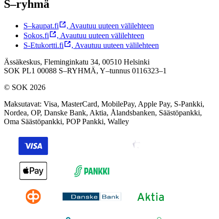
S–ryhmä
S–kaupat.fi
,
Avautuu uuteen välilehteen
Sokos.fi
,
Avautuu uuteen välilehteen
S-Etukortti.fi
,
Avautuu uuteen välilehteen
Ässäkeskus, Fleminginkatu 34, 00510 Helsinki
SOK PL1 00088 S–RYHMÄ,
Y–tunnus 0116323–1
© SOK 2026
Maksutavat
:
Visa, MasterCard, MobilePay, Apple Pay, S-Pankki,
Nordea, OP, Danske Bank, Aktia, Ålandsbanken, Säästöpankki,
Oma Säästöpankki, POP Pankki, Walley