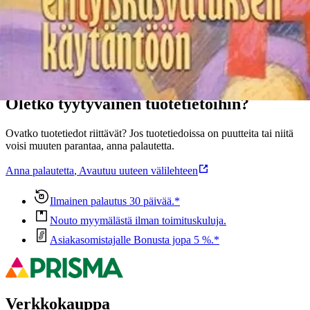
Ominaisuudet
Oletko tyytyväinen tuotetietoihin?
Ovatko tuotetiedot riittävät? Jos tuotetiedoissa on puutteita tai niitä
voisi muuten parantaa, anna palautetta.
Anna palautetta
,
Avautuu uuteen välilehteen
Ilmainen palautus 30 päivää.*
Nouto myymälästä ilman toimituskuluja.
Asiakasomistajalle Bonusta jopa 5 %.*
Verkkokauppa