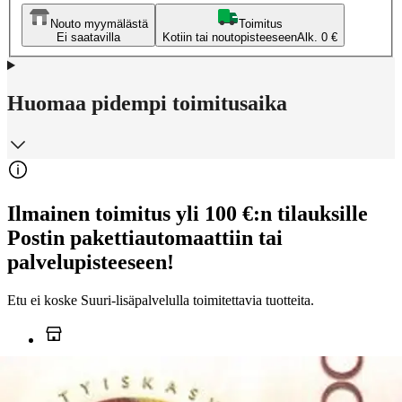
Nouto myymälästä
Toimitus
Ei saatavilla
Kotiin tai noutopisteeseen
Alk. 0 €
Huomaa pidempi toimitusaika
Ilmainen toimitus yli 100 €:n tilauksille
Postin pakettiautomaattiin tai
palvelupisteeseen!
Etu ei koske Suuri‑lisäpalvelulla toimitettavia tuotteita.
Tarkista myymäläsaatavuus