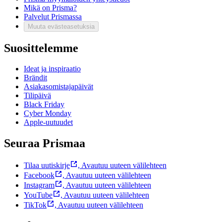
Mikä on Prisma?
Palvelut Prismassa
Muuta evästeasetuksia
Suosittelemme
Ideat ja inspiraatio
Brändit
Asiakasomistajapäivät
Tilipäivä
Black Friday
Cyber Monday
Apple-uutuudet
Seuraa Prismaa
Tilaa uutiskirje
,
Avautuu uuteen välilehteen
Facebook
,
Avautuu uuteen välilehteen
Instagram
,
Avautuu uuteen välilehteen
YouTube
,
Avautuu uuteen välilehteen
TikTok
,
Avautuu uuteen välilehteen