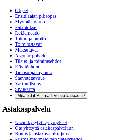
Ohjeet
Ensitilaajan pikaopas
Myymälänouto
Palautukset
Reklamaatio
Takuu ja huolto
Toimitustavat
Maksutavat
Asennuspalvelut
Tilaus- ja toimitusehdot
Käyttöehdot
Tietosuojakäytäntö
Saavutettavuus
Vastuullisuus
Sivukartta
Mitä pidät Prisma.fi-verkkokaupasta?
Asiakaspalvelu
Usein kysytyt kysymykset
Ota yhteyttä asiakaspalveluun
Bonus ja asiakasomistajuus
Prisma-myymälöiden yhteystiedot