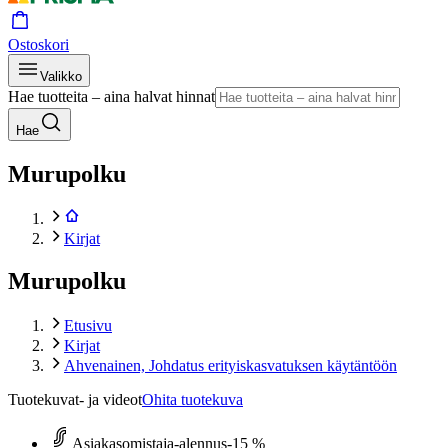
Ostoskori
Valikko
Hae tuotteita – aina halvat hinnat
Hae
Murupolku
Kirjat
Murupolku
Etusivu
Kirjat
Ahvenainen, Johdatus erityiskasvatuksen käytäntöön
Tuotekuvat- ja videot
Ohita tuotekuva
Asiakasomistaja-alennus
-15 %