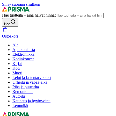
Siirry suoraan sisältöön
Hae tuotteita – aina halvat hinnat
Hae
Ostoskori
Ale
Ajankohtaista
Elektroniikka
Kodinkoneet
Kirjat
Koti
Muoti
Lelut ja lastentarvikkeet
Urheilu ja vapaa-aika
Piha ja puutarha
Remontointi
Autoilu
Kauneus ja hyvinvointi
Lemmikit