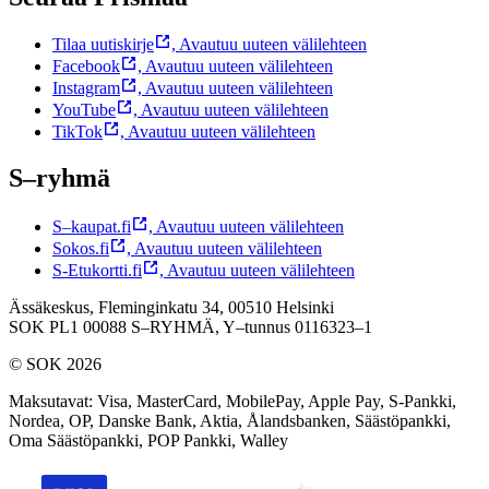
Tilaa uutiskirje
,
Avautuu uuteen välilehteen
Facebook
,
Avautuu uuteen välilehteen
Instagram
,
Avautuu uuteen välilehteen
YouTube
,
Avautuu uuteen välilehteen
TikTok
,
Avautuu uuteen välilehteen
S–ryhmä
S–kaupat.fi
,
Avautuu uuteen välilehteen
Sokos.fi
,
Avautuu uuteen välilehteen
S-Etukortti.fi
,
Avautuu uuteen välilehteen
Ässäkeskus, Fleminginkatu 34, 00510 Helsinki
SOK PL1 00088 S–RYHMÄ,
Y–tunnus 0116323–1
© SOK 2026
Maksutavat
:
Visa, MasterCard, MobilePay, Apple Pay, S-Pankki,
Nordea, OP, Danske Bank, Aktia, Ålandsbanken, Säästöpankki,
Oma Säästöpankki, POP Pankki, Walley