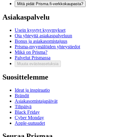
Mitä pidät Prisma.fi-verkkokaupasta?
Asiakaspalvelu
Usein kysytyt kysymykset
Ota yhteyttä asiakaspalveluun
Bonus ja asiakasomistajuus
Prisma-myymälöiden yhteystiedot
Mikä on Prisma?
Palvelut Prismassa
Muuta evästeasetuksia
Suosittelemme
Ideat ja inspiraatio
Brändit
Asiakasomistajapäivät
Tilipäivä
Black Friday
Cyber Monday
Apple-uutuudet
Seuraa Prismaa