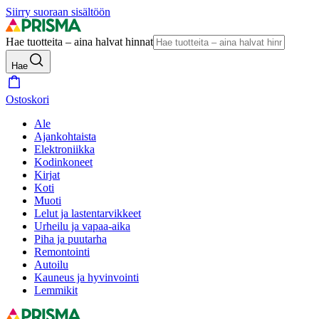
Siirry suoraan sisältöön
Hae tuotteita – aina halvat hinnat
Hae
Ostoskori
Ale
Ajankohtaista
Elektroniikka
Kodinkoneet
Kirjat
Koti
Muoti
Lelut ja lastentarvikkeet
Urheilu ja vapaa-aika
Piha ja puutarha
Remontointi
Autoilu
Kauneus ja hyvinvointi
Lemmikit