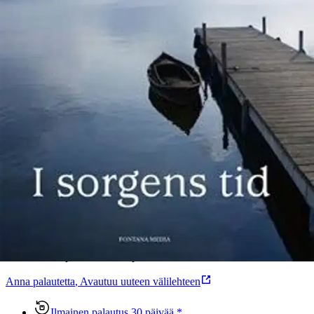
Tuotekuvaus
en liten bok för den som sörjer.
Ominaisuudet
Oletko tyytyväinen tuotetietoihin?
Ovatko tuotetiedot riittävät? Jos tuotetiedoissa on puutteita tai niitä
voisi muuten parantaa, anna palautetta.
Anna palautetta
,
Avautuu uuteen välilehteen
Ilmainen palautus 30 päivää.*