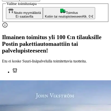
Valitse toimitustapa
Nouto myymälästä
Toimitus
Ei saatavilla
Kotiin tai noutopisteeseen
Alk. 0 €
Ilmainen toimitus yli 100 €:n tilauksille
Postin pakettiautomaattiin tai
palvelupisteeseen!
Etu ei koske Suuri‑lisäpalvelulla toimitettavia tuotteita.
Tarkista myymäläsaatavuus
Ei saatavilla