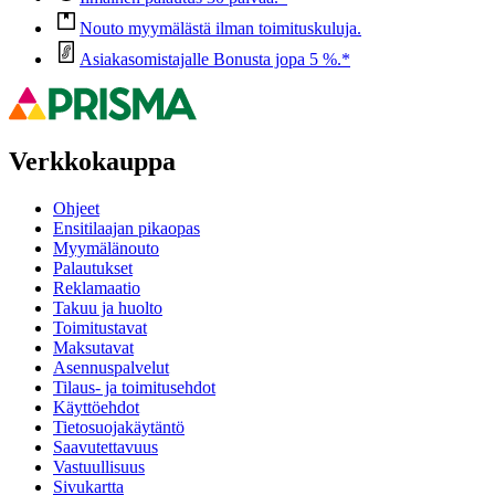
Nouto myymälästä ilman toimituskuluja.
Asiakasomistajalle Bonusta jopa 5 %.*
Verkkokauppa
Ohjeet
Ensitilaajan pikaopas
Myymälänouto
Palautukset
Reklamaatio
Takuu ja huolto
Toimitustavat
Maksutavat
Asennuspalvelut
Tilaus- ja toimitusehdot
Käyttöehdot
Tietosuojakäytäntö
Saavutettavuus
Vastuullisuus
Sivukartta