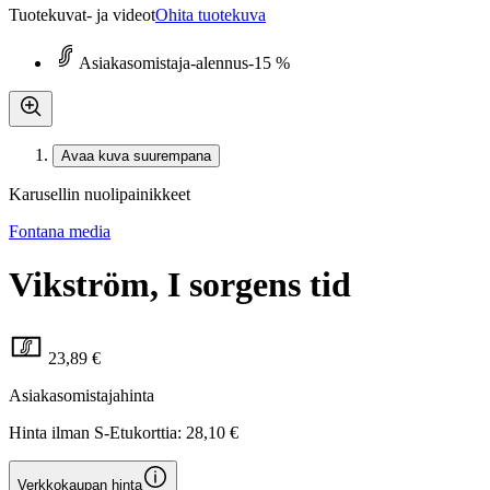
Tuotekuvat- ja videot
Ohita tuotekuva
Asiakasomistaja-alennus
-15 %
Avaa kuva suurempana
Karusellin nuolipainikkeet
Fontana media
Vikström, I sorgens tid
23,89 €
Asiakasomistajahinta
Hinta ilman S-Etukorttia:
28,10 €
Verkkokaupan hinta