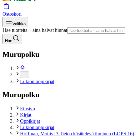
Ostoskori
Valikko
Hae tuotteita – aina halvat hinnat
Hae
Murupolku
…
Lukion oppikirjat
Murupolku
Etusivu
Kirjat
Oppikirjat
Lukion oppikirjat
Hoffman, Motiivi 3 Tietoa käsittelevä ihminen (LOPS 16)