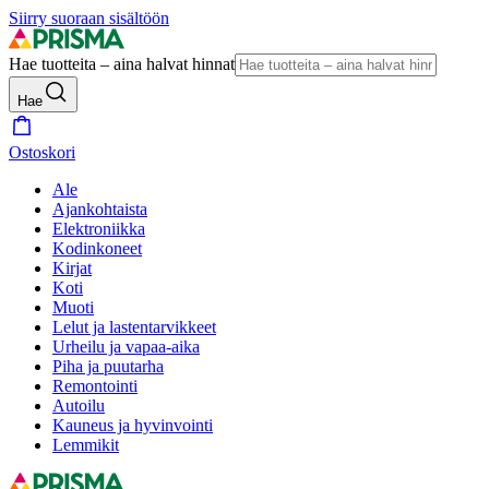
Siirry suoraan sisältöön
Hae tuotteita – aina halvat hinnat
Hae
Ostoskori
Ale
Ajankohtaista
Elektroniikka
Kodinkoneet
Kirjat
Koti
Muoti
Lelut ja lastentarvikkeet
Urheilu ja vapaa-aika
Piha ja puutarha
Remontointi
Autoilu
Kauneus ja hyvinvointi
Lemmikit