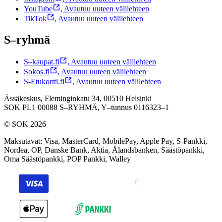
YouTube
,
Avautuu uuteen välilehteen
TikTok
,
Avautuu uuteen välilehteen
S–ryhmä
S–kaupat.fi
,
Avautuu uuteen välilehteen
Sokos.fi
,
Avautuu uuteen välilehteen
S-Etukortti.fi
,
Avautuu uuteen välilehteen
Ässäkeskus, Fleminginkatu 34, 00510 Helsinki
SOK PL1 00088 S–RYHMÄ,
Y–tunnus 0116323–1
© SOK 2026
Maksutavat
:
Visa, MasterCard, MobilePay, Apple Pay, S-Pankki,
Nordea, OP, Danske Bank, Aktia, Ålandsbanken, Säästöpankki,
Oma Säästöpankki, POP Pankki, Walley