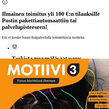
Ilmainen toimitus yli 100 €:n tilauksille
Postin pakettiautomaattiin tai
palvelupisteeseen!
Etu ei koske Suuri‑lisäpalvelulla toimitettavia tuotteita.
Tarkista myymäläsaatavuus
Ei saatavilla
Tuotekuvaus