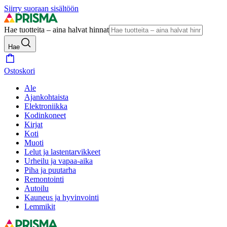
Siirry suoraan sisältöön
Hae tuotteita – aina halvat hinnat
Hae
Ostoskori
Ale
Ajankohtaista
Elektroniikka
Kodinkoneet
Kirjat
Koti
Muoti
Lelut ja lastentarvikkeet
Urheilu ja vapaa-aika
Piha ja puutarha
Remontointi
Autoilu
Kauneus ja hyvinvointi
Lemmikit