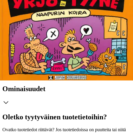
Tuotekuvaus
Tämä sarjakuva-albumi kertoo hauskoista sattumuksista ikääntyvän
huumorisarjakuvapiirtäjä Yrjön ja vaimonsa Tyynen perheessä.
Auvoinen läheisriippuvuus muuttuu kolmiodraamaksi, kun naapurin
eläkeläisrehtorin cairn-terrieri Lyyli muuttaa taloon ja ottaa ohjat
tassuihinsa. Jos on koirassa pitelemistä, niin on naurussakin.
Ominaisuudet
Oletko tyytyväinen tuotetietoihin?
Ovatko tuotetiedot riittävät? Jos tuotetiedoissa on puutteita tai niitä