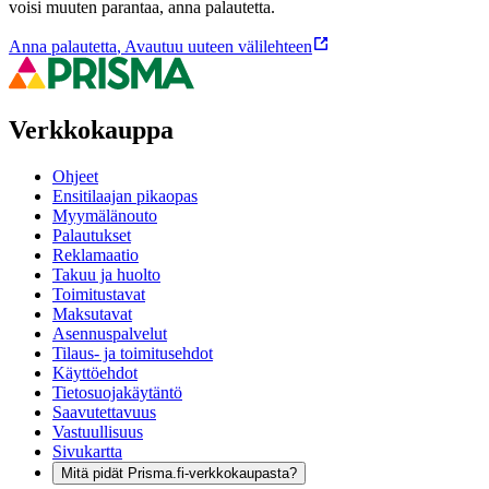
voisi muuten parantaa, anna palautetta.
Anna palautetta
,
Avautuu uuteen välilehteen
Verkkokauppa
Ohjeet
Ensitilaajan pikaopas
Myymälänouto
Palautukset
Reklamaatio
Takuu ja huolto
Toimitustavat
Maksutavat
Asennuspalvelut
Tilaus- ja toimitusehdot
Käyttöehdot
Tietosuojakäytäntö
Saavutettavuus
Vastuullisuus
Sivukartta
Mitä pidät Prisma.fi-verkkokaupasta?