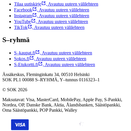
Tilaa uutiskirje
,
Avautuu uuteen välilehteen
Facebook
,
Avautuu uuteen välilehteen
Instagram
,
Avautuu uuteen välilehteen
YouTube
,
Avautuu uuteen välilehteen
TikTok
,
Avautuu uuteen välilehteen
S–ryhmä
S–kaupat.fi
,
Avautuu uuteen välilehteen
Sokos.fi
,
Avautuu uuteen välilehteen
S-Etukortti.fi
,
Avautuu uuteen välilehteen
Ässäkeskus, Fleminginkatu 34, 00510 Helsinki
SOK PL1 00088 S–RYHMÄ,
Y–tunnus 0116323–1
© SOK 2026
Maksutavat
:
Visa, MasterCard, MobilePay, Apple Pay, S-Pankki,
Nordea, OP, Danske Bank, Aktia, Ålandsbanken, Säästöpankki,
Oma Säästöpankki, POP Pankki, Walley