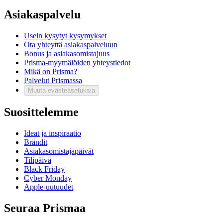
Asiakaspalvelu
Usein kysytyt kysymykset
Ota yhteyttä asiakaspalveluun
Bonus ja asiakasomistajuus
Prisma-myymälöiden yhteystiedot
Mikä on Prisma?
Palvelut Prismassa
Muuta evästeasetuksia
Suosittelemme
Ideat ja inspiraatio
Brändit
Asiakasomistajapäivät
Tilipäivä
Black Friday
Cyber Monday
Apple-uutuudet
Seuraa Prismaa