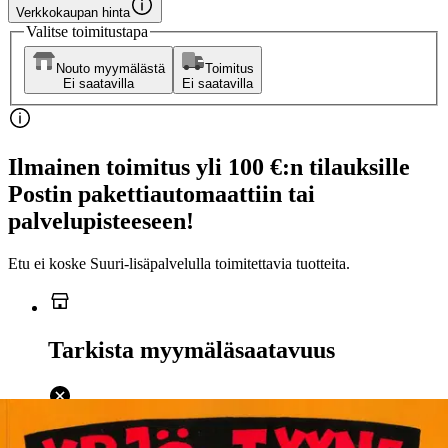
Verkkokaupan hinta
Valitse toimitustapa
Nouto myymälästä
Toimitus
Ei saatavilla
Ei saatavilla
Ilmainen toimitus yli 100 €:n tilauksille
Postin pakettiautomaattiin tai
palvelupisteeseen!
Etu ei koske Suuri‑lisäpalvelulla toimitettavia tuotteita.
Tarkista myymäläsaatavuus
Ei saatavilla