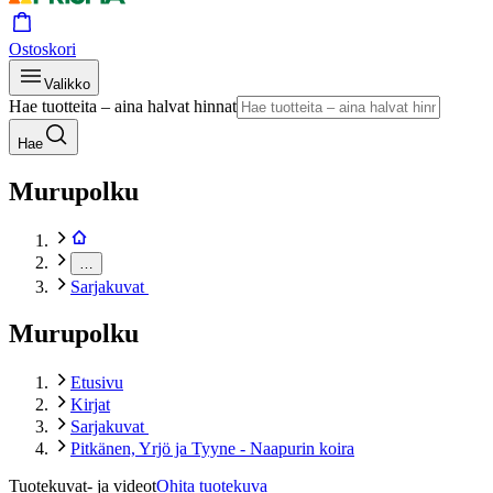
Ostoskori
Valikko
Hae tuotteita – aina halvat hinnat
Hae
Murupolku
…
Sarjakuvat
Murupolku
Etusivu
Kirjat
Sarjakuvat
Pitkänen, Yrjö ja Tyyne - Naapurin koira
Tuotekuvat- ja videot
Ohita tuotekuva