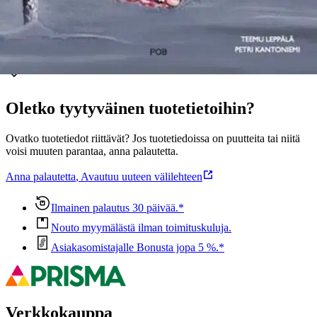
Ominaisuudet
Oletko tyytyväinen tuotetietoihin?
Ovatko tuotetiedot riittävät? Jos tuotetiedoissa on puutteita tai niitä
voisi muuten parantaa, anna palautetta.
Anna palautetta
,
Avautuu uuteen välilehteen
Ilmainen palautus 30 päivää.*
Nouto myymälästä ilman toimituskuluja.
Asiakasomistajalle Bonusta jopa 5 %.*
Verkkokauppa