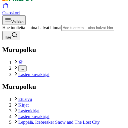
Ostoskori
Valikko
Hae tuotteita – aina halvat hinnat
Hae
Murupolku
…
Lasten kuvakirjat
Murupolku
Etusivu
Kirjat
Lastenkirjat
Lasten kuvakirjat
Leppälä, Icebreaker Snow and The Lost City