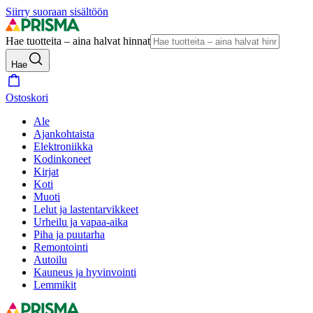
Siirry suoraan sisältöön
Hae tuotteita – aina halvat hinnat
Hae
Ostoskori
Ale
Ajankohtaista
Elektroniikka
Kodinkoneet
Kirjat
Koti
Muoti
Lelut ja lastentarvikkeet
Urheilu ja vapaa-aika
Piha ja puutarha
Remontointi
Autoilu
Kauneus ja hyvinvointi
Lemmikit