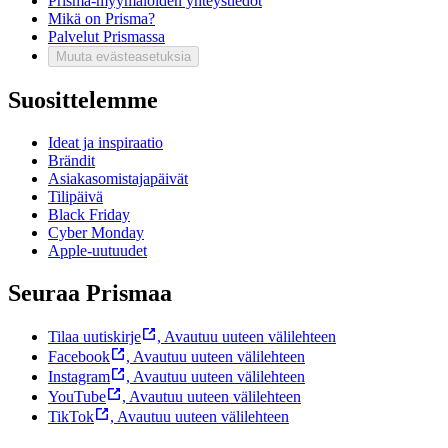
Prisma-myymälöiden yhteystiedot
Mikä on Prisma?
Palvelut Prismassa
Muuta evästeasetuksia
Suosittelemme
Ideat ja inspiraatio
Brändit
Asiakasomistajapäivät
Tilipäivä
Black Friday
Cyber Monday
Apple-uutuudet
Seuraa Prismaa
Tilaa uutiskirje
,
Avautuu uuteen välilehteen
Facebook
,
Avautuu uuteen välilehteen
Instagram
,
Avautuu uuteen välilehteen
YouTube
,
Avautuu uuteen välilehteen
TikTok
,
Avautuu uuteen välilehteen