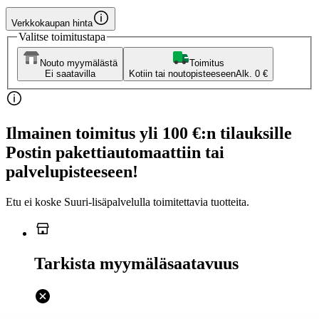
Verkkokaupan hinta
Valitse toimitustapa
Nouto myymälästä
Toimitus
Ei saatavilla
Kotiin tai noutopisteeseen
Alk. 0 €
Ilmainen toimitus yli 100 €:n tilauksille
Postin pakettiautomaattiin tai
palvelupisteeseen!
Etu ei koske Suuri‑lisäpalvelulla toimitettavia tuotteita.
Tarkista myymäläsaatavuus