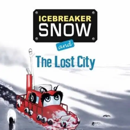
Ei saatavilla
Tuotekuvaus
Icebreaker Snow's good friend Twinkle the pilot boat is posted to
Utö Island in the Archipelago Sea. Soon Twinkle is hard at work
plying the iced-over waters of late spring. Returning from the pilot
boat meeting point one day, Twinkle is surprised by a snowstorm
that causes her instruments to stop working. She is left out of contact
with the rest of the world and finds herself in a place whose
existence is known only in legends... When Mr.
Utö realizes that
Twinkle has disappeared, the great search begins. How can Twinkle
get a message ot the outside world, and will she ever see her friend
Snow again? Icebreaker Snow and the Lost City is the third
installment in the children's book series about Snow and his friends.
Written by Teemu Leppälä, who is a real-life icebreaker operator,
sea captain and pilot, the Icebreaker Snow series tells exciting stories
that take both children and adults on icy adventures on the seas.
Näytä lisää
tuotekuvausta