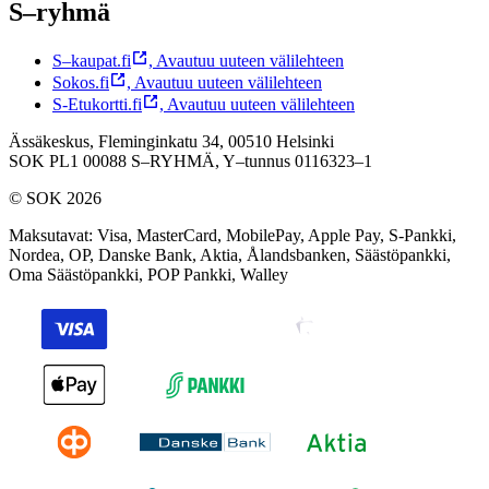
S–ryhmä
S–kaupat.fi
,
Avautuu uuteen välilehteen
Sokos.fi
,
Avautuu uuteen välilehteen
S-Etukortti.fi
,
Avautuu uuteen välilehteen
Ässäkeskus, Fleminginkatu 34, 00510 Helsinki
SOK PL1 00088 S–RYHMÄ,
Y–tunnus 0116323–1
© SOK 2026
Maksutavat
:
Visa, MasterCard, MobilePay, Apple Pay, S-Pankki,
Nordea, OP, Danske Bank, Aktia, Ålandsbanken, Säästöpankki,
Oma Säästöpankki, POP Pankki, Walley