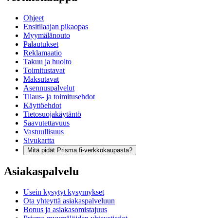
Ohjeet
Ensitilaajan pikaopas
Myymälänouto
Palautukset
Reklamaatio
Takuu ja huolto
Toimitustavat
Maksutavat
Asennuspalvelut
Tilaus- ja toimitusehdot
Käyttöehdot
Tietosuojakäytäntö
Saavutettavuus
Vastuullisuus
Sivukartta
Mitä pidät Prisma.fi-verkkokaupasta?
Asiakaspalvelu
Usein kysytyt kysymykset
Ota yhteyttä asiakaspalveluun
Bonus ja asiakasomistajuus