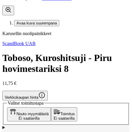
Avaa kuva suurempana
Karusellin nuolipainikkeet
ScandBook UAB
Toboso, Kuroshitsuji - Piru
hovimestariksi 8
11,75 €
Verkkokaupan hinta
Valitse toimitustapa
Nouto myymälästä
Toimitus
Ei saatavilla
Ei saatavilla