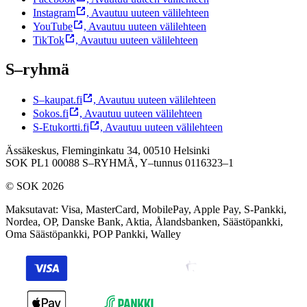
Instagram
,
Avautuu uuteen välilehteen
YouTube
,
Avautuu uuteen välilehteen
TikTok
,
Avautuu uuteen välilehteen
S–ryhmä
S–kaupat.fi
,
Avautuu uuteen välilehteen
Sokos.fi
,
Avautuu uuteen välilehteen
S-Etukortti.fi
,
Avautuu uuteen välilehteen
Ässäkeskus, Fleminginkatu 34, 00510 Helsinki
SOK PL1 00088 S–RYHMÄ,
Y–tunnus 0116323–1
© SOK 2026
Maksutavat
:
Visa, MasterCard, MobilePay, Apple Pay, S-Pankki,
Nordea, OP, Danske Bank, Aktia, Ålandsbanken, Säästöpankki,
Oma Säästöpankki, POP Pankki, Walley