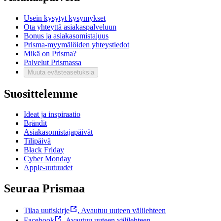
Usein kysytyt kysymykset
Ota yhteyttä asiakaspalveluun
Bonus ja asiakasomistajuus
Prisma-myymälöiden yhteystiedot
Mikä on Prisma?
Palvelut Prismassa
Muuta evästeasetuksia
Suosittelemme
Ideat ja inspiraatio
Brändit
Asiakasomistajapäivät
Tilipäivä
Black Friday
Cyber Monday
Apple-uutuudet
Seuraa Prismaa
Tilaa uutiskirje
,
Avautuu uuteen välilehteen
Facebook
,
Avautuu uuteen välilehteen