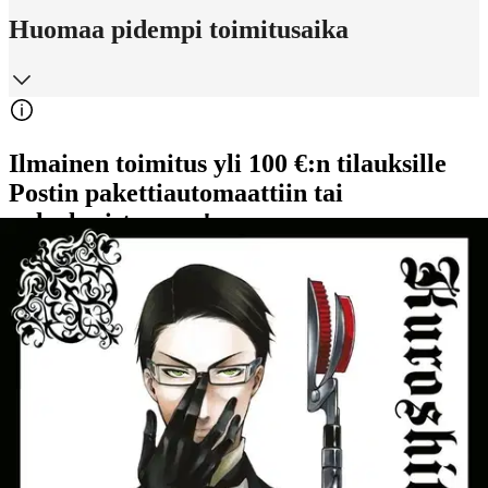
Huomaa pidempi toimitusaika
Ilmainen toimitus yli 100 €:n tilauksille
Postin pakettiautomaattiin tai
palvelupisteeseen!
Etu ei koske Suuri‑lisäpalvelulla toimitettavia tuotteita.
Tarkista myymäläsaatavuus
Ei saatavilla