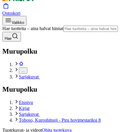
Ostoskori
Valikko
Hae tuotteita – aina halvat hinnat
Hae
Murupolku
…
Sarjakuvat
Murupolku
Etusivu
Kirjat
Sarjakuvat
Toboso, Kuroshitsuji - Piru hovimestariksi 8
Tuotekuvat- ja videot
Ohita tuotekuva