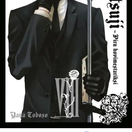
Tuotekuvaus
Sirkuksen väki tunkeutuu Phantomhiven kartanoon, jonka herra ei
ole paikalla. Heille on luvassa melkoisia yllätyksiä. Toisaalla
Sebastian saattaa erään tarinan päätökseen Cielin käskystä. Jääkö
sirkuksesta ja sen isännästä jäljelle muuta kuin tuhkaa?
Ominaisuudet
Oletko tyytyväinen tuotetietoihin?
Ovatko tuotetiedot riittävät? Jos tuotetiedoissa on puutteita tai niitä
voisi muuten parantaa, anna palautetta.