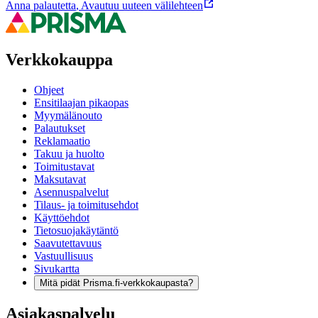
Anna palautetta
,
Avautuu uuteen välilehteen
Verkkokauppa
Ohjeet
Ensitilaajan pikaopas
Myymälänouto
Palautukset
Reklamaatio
Takuu ja huolto
Toimitustavat
Maksutavat
Asennuspalvelut
Tilaus- ja toimitusehdot
Käyttöehdot
Tietosuojakäytäntö
Saavutettavuus
Vastuullisuus
Sivukartta
Mitä pidät Prisma.fi-verkkokaupasta?
Asiakaspalvelu