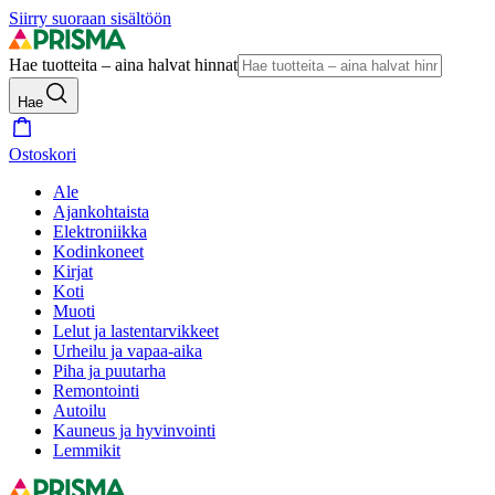
Siirry suoraan sisältöön
Hae tuotteita – aina halvat hinnat
Hae
Ostoskori
Ale
Ajankohtaista
Elektroniikka
Kodinkoneet
Kirjat
Koti
Muoti
Lelut ja lastentarvikkeet
Urheilu ja vapaa-aika
Piha ja puutarha
Remontointi
Autoilu
Kauneus ja hyvinvointi
Lemmikit