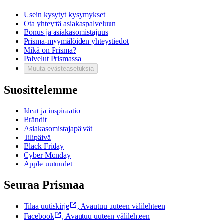
Usein kysytyt kysymykset
Ota yhteyttä asiakaspalveluun
Bonus ja asiakasomistajuus
Prisma-myymälöiden yhteystiedot
Mikä on Prisma?
Palvelut Prismassa
Muuta evästeasetuksia
Suosittelemme
Ideat ja inspiraatio
Brändit
Asiakasomistajapäivät
Tilipäivä
Black Friday
Cyber Monday
Apple-uutuudet
Seuraa Prismaa
Tilaa uutiskirje
,
Avautuu uuteen välilehteen
Facebook
,
Avautuu uuteen välilehteen