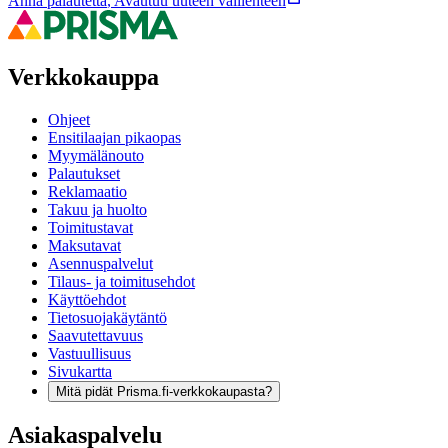
Anna palautetta
,
Avautuu uuteen välilehteen
Verkkokauppa
Ohjeet
Ensitilaajan pikaopas
Myymälänouto
Palautukset
Reklamaatio
Takuu ja huolto
Toimitustavat
Maksutavat
Asennuspalvelut
Tilaus- ja toimitusehdot
Käyttöehdot
Tietosuojakäytäntö
Saavutettavuus
Vastuullisuus
Sivukartta
Mitä pidät Prisma.fi-verkkokaupasta?
Asiakaspalvelu