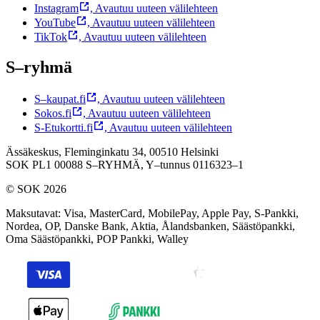
Instagram
,
Avautuu uuteen välilehteen
YouTube
,
Avautuu uuteen välilehteen
TikTok
,
Avautuu uuteen välilehteen
S–ryhmä
S–kaupat.fi
,
Avautuu uuteen välilehteen
Sokos.fi
,
Avautuu uuteen välilehteen
S-Etukortti.fi
,
Avautuu uuteen välilehteen
Ässäkeskus, Fleminginkatu 34, 00510 Helsinki
SOK PL1 00088 S–RYHMÄ,
Y–tunnus 0116323–1
© SOK 2026
Maksutavat
:
Visa, MasterCard, MobilePay, Apple Pay, S-Pankki,
Nordea, OP, Danske Bank, Aktia, Ålandsbanken, Säästöpankki,
Oma Säästöpankki, POP Pankki, Walley