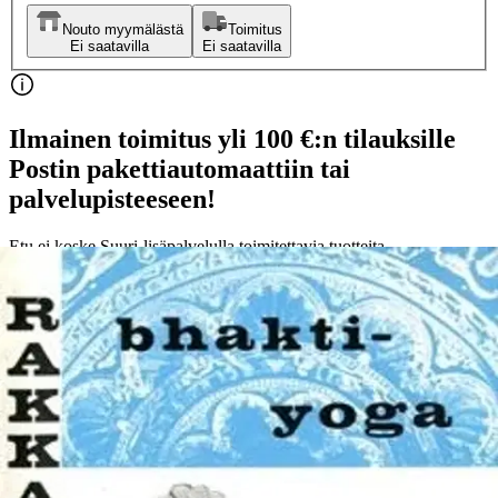
Nouto myymälästä
Toimitus
Ei saatavilla
Ei saatavilla
Ilmainen toimitus yli 100 €:n tilauksille
Postin pakettiautomaattiin tai
palvelupisteeseen!
Etu ei koske Suuri‑lisäpalvelulla toimitettavia tuotteita.
Tarkista myymäläsaatavuus
Ei saatavilla