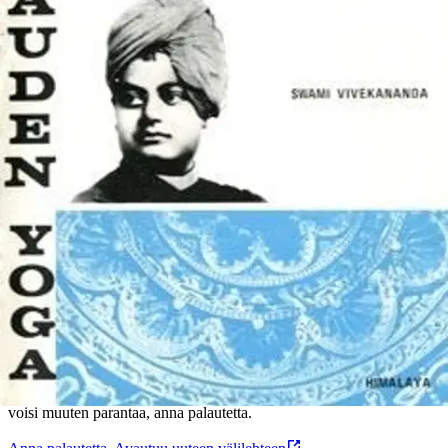
Tuotekuvaus
Swami vivekananda oli suuri yogi ja hänen opettajansa oli itse Shri
Ramakrishna. Hänellä oli suurempi elinvoima ja luottamus voimaan
kuin Tagoren tai Gandhin tapaisilla ihmisillä. Hän oli ruumiillistunut
tarmo ja toiminta oli hänen sanomansa ihmisille, kertoo Romain
Rolland.
Ominaisuudet
Oletko tyytyväinen tuotetietoihin?
Ovatko tuotetiedot riittävät? Jos tuotetiedoissa on puutteita tai niitä
voisi muuten parantaa, anna palautetta.