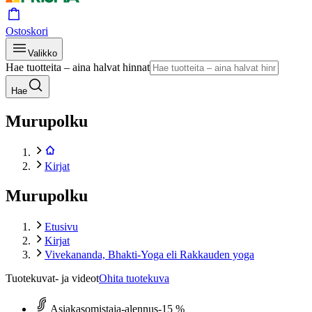
Ostoskori
Valikko
Hae tuotteita – aina halvat hinnat
Hae
Murupolku
Kirjat
Murupolku
Etusivu
Kirjat
Vivekananda, Bhakti-Yoga eli Rakkauden yoga
Tuotekuvat- ja videot
Ohita tuotekuva
Asiakasomistaja-alennus
-15 %