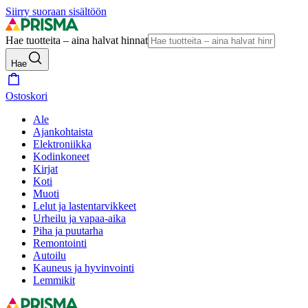
Siirry suoraan sisältöön
Hae tuotteita – aina halvat hinnat
Hae
Ostoskori
Ale
Ajankohtaista
Elektroniikka
Kodinkoneet
Kirjat
Koti
Muoti
Lelut ja lastentarvikkeet
Urheilu ja vapaa-aika
Piha ja puutarha
Remontointi
Autoilu
Kauneus ja hyvinvointi
Lemmikit