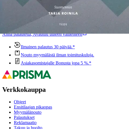
Oletko tyytyväinen tuotetietoihin?
Ovatko tuotetiedot riittävät? Jos tuotetiedoissa on puutteita tai niitä
voisi muuten parantaa, anna palautetta.
Anna palautetta
,
Avautuu uuteen välilehteen
Ilmainen palautus 30 päivää.*
Nouto myymälästä ilman toimituskuluja.
Asiakasomistajalle Bonusta jopa 5 %.*
Verkkokauppa
Ohjeet
Ensitilaajan pikaopas
Myymälänouto
Palautukset
Reklamaatio
Takuu ja huolto