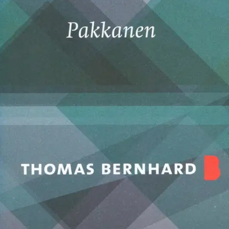
Pakkanen kertoo oudon tarinan. Lääketieteen opiskelija saa
tehtäväkseen tarkkailla ohjaavan opettajansa veljeä, Strauch-nimistä
taidemaalaria, syrjäisessä kylässä. Toimeksianto ei saa päätyä
Strauchin tietoon, joten opiskelija tekeytyy lakitieteen opiskelijaksi.
He alkavat keskustella ja opiskelija uppoaa maalarin yhä
absurdimmaksi hajoavaan ajatteluun. Pakkanen on Thomas
Bernhardin esikoisromaani. Ilmestyessään vuonna 1963 se räjäytti
Itävallan sodanjälkeisen kirjallisuuden kentän.
Esimerkiksi Ingeborg
Bachmann totesi kirjasta: ”Vuosien ajan on pohdittu, miltä uusi
sitten näyttää. Tässä se nyt on, uusi.” Teos näyttää Bernhardin
kirjoissa sittemminkin keskeisen pyrkimyksen käsitteellistää ja
uudelleenkäsitteellistää asioita, joihin vanhat käsitteet eivät enää
päde. Se työstää sairauden, hulluuden ja kuoleman teemoja, jotka
jatkuivat kirjailijan myöhemmässä tuotannossa. Se on myös ja ehkä
erityisesti tilintekoa maailmansodan kauhuista ja tuhoista - tätä työtä
ei Itävallassa julkisesti tehty samassa mielessä kuin Saksassa.
Näytä lisää
tuotekuvausta
Ominaisuudet