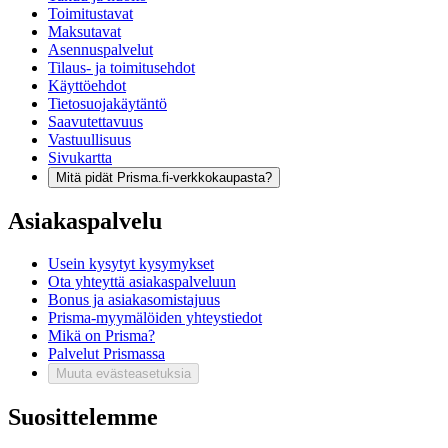
Toimitustavat
Maksutavat
Asennuspalvelut
Tilaus- ja toimitusehdot
Käyttöehdot
Tietosuojakäytäntö
Saavutettavuus
Vastuullisuus
Sivukartta
Mitä pidät Prisma.fi-verkkokaupasta?
Asiakaspalvelu
Usein kysytyt kysymykset
Ota yhteyttä asiakaspalveluun
Bonus ja asiakasomistajuus
Prisma-myymälöiden yhteystiedot
Mikä on Prisma?
Palvelut Prismassa
Muuta evästeasetuksia
Suosittelemme