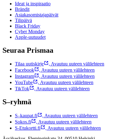
Ideat ja inspiraatio
Brändit
Asiakasomistajapäivät
Tilipäivä
Black Friday
Cyber Monday
Apple-uutuudet
Seuraa Prismaa
Tilaa uutiskirje
,
Avautuu uuteen välilehteen
Facebook
,
Avautuu uuteen välilehteen
Instagram
,
Avautuu uuteen välilehteen
YouTube
,
Avautuu uuteen välilehteen
TikTok
,
Avautuu uuteen välilehteen
S–ryhmä
S–kaupat.fi
,
Avautuu uuteen välilehteen
Sokos.fi
,
Avautuu uuteen välilehteen
S-Etukortti.fi
,
Avautuu uuteen välilehteen
Ässäkeskus, Fleminginkatu 34, 00510 Helsinki