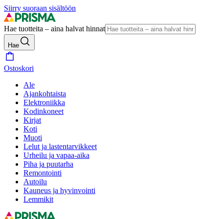
Siirry suoraan sisältöön
Hae tuotteita – aina halvat hinnat
Hae
Ostoskori
Ale
Ajankohtaista
Elektroniikka
Kodinkoneet
Kirjat
Koti
Muoti
Lelut ja lastentarvikkeet
Urheilu ja vapaa-aika
Piha ja puutarha
Remontointi
Autoilu
Kauneus ja hyvinvointi
Lemmikit