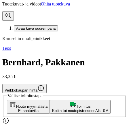
Tuotekuvat- ja videot
Ohita tuotekuva
Avaa kuva suurempana
Karusellin nuolipainikkeet
Teos
Bernhard, Pakkanen
33,35 €
Verkkokaupan hinta
Valitse toimitustapa
Nouto myymälästä
Toimitus
Ei saatavilla
Kotiin tai noutopisteeseen
Alk. 0 €