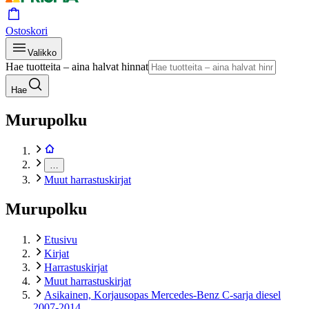
Ostoskori
Valikko
Hae tuotteita – aina halvat hinnat
Hae
Murupolku
…
Muut harrastuskirjat
Murupolku
Etusivu
Kirjat
Harrastuskirjat
Muut harrastuskirjat
Asikainen, Korjausopas Mercedes-Benz C-sarja diesel
2007-2014