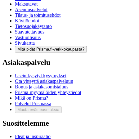
Maksutavat
Asennuspalvelut
Tilaus- ja toimitusehdot
Käyttöehdot
Tietosuojakäytäntö
Saavutettavuus
Vastuullisuus
Sivukartta
Mitä pidät Prisma.fi-verkkokaupasta?
Asiakaspalvelu
Usein kysytyt kysymykset
Ota yhteyttä asiakaspalveluun
Bonus ja asiakasomistajuus
Prisma-myymälöiden yhteystiedot
Mikä on Prisma?
Palvelut Prismassa
Muuta evästeasetuksia
Suosittelemme
Ideat ja inspiraatio