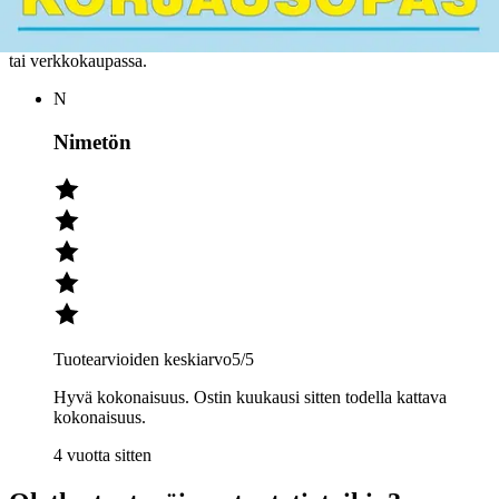
Julkaisemme tuotearvioita vain varmistetuista ostoksista. Niitä voivat
kirjoittaa asiakkaat, jotka ovat käyttäneet S-Etukorttia myymälässä
tai verkkokaupassa.
N
Nimetön
Tuotearvioiden keskiarvo
5
/5
Hyvä kokonaisuus. Ostin kuukausi sitten todella kattava
kokonaisuus.
4 vuotta sitten