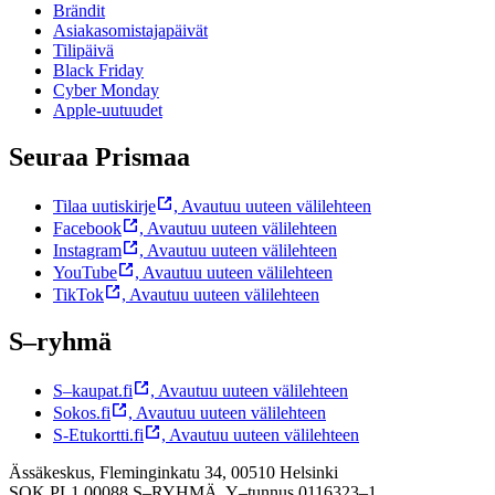
Brändit
Asiakasomistajapäivät
Tilipäivä
Black Friday
Cyber Monday
Apple-uutuudet
Seuraa Prismaa
Tilaa uutiskirje
,
Avautuu uuteen välilehteen
Facebook
,
Avautuu uuteen välilehteen
Instagram
,
Avautuu uuteen välilehteen
YouTube
,
Avautuu uuteen välilehteen
TikTok
,
Avautuu uuteen välilehteen
S–ryhmä
S–kaupat.fi
,
Avautuu uuteen välilehteen
Sokos.fi
,
Avautuu uuteen välilehteen
S-Etukortti.fi
,
Avautuu uuteen välilehteen
Ässäkeskus, Fleminginkatu 34, 00510 Helsinki
SOK PL1 00088 S–RYHMÄ,
Y–tunnus 0116323–1