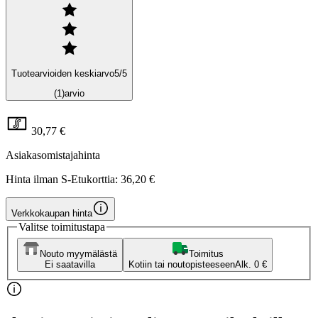
Tuotearvioiden keskiarvo
5
/5
(1)
arvio
30,77 €
Asiakasomistajahinta
Hinta ilman S-Etukorttia:
36,20 €
Verkkokaupan hinta
Valitse toimitustapa
Nouto myymälästä
Toimitus
Ei saatavilla
Kotiin tai noutopisteeseen
Alk. 0 €