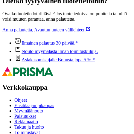
Oletko tyytyväinen tuotetietoihin?
Ovatko tuotetiedot riittävät? Jos tuotetiedoissa on puutteita tai niitä
voisi muuten parantaa, anna palautetta.
Anna palautetta
,
Avautuu uuteen välilehteen
Ilmainen palautus 30 päivää.*
Nouto myymälästä ilman toimituskuluja.
Asiakasomistajalle Bonusta jopa 5 %.*
Verkkokauppa
Ohjeet
Ensitilaajan pikaopas
Myymälänouto
Palautukset
Reklamaatio
Takuu ja huolto
Toimitustavat