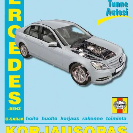
(kesäkuusta 2007 alkaen) ja farmarimalli (maaliskuusta 2008
alkaen), 2,1-litraiset (2143 cm³ / 2148 cm³) turbodieselmoottorit.
Ominaisuudet
Arviot
Tuotearvioiden keskiarvo
5
/5
(1)
arvio