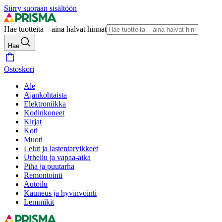
Siirry suoraan sisältöön
Hae tuotteita – aina halvat hinnat
Hae
Ostoskori
Ale
Ajankohtaista
Elektroniikka
Kodinkoneet
Kirjat
Koti
Muoti
Lelut ja lastentarvikkeet
Urheilu ja vapaa-aika
Piha ja puutarha
Remontointi
Autoilu
Kauneus ja hyvinvointi
Lemmikit