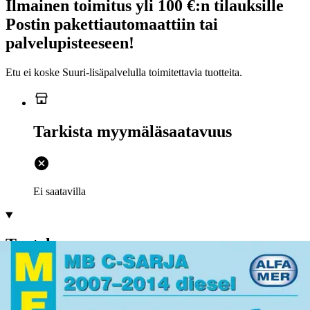
Ilmainen toimitus yli 100 €:n tilauksille
Postin pakettiautomaattiin tai
palvelupisteeseen!
Etu ei koske Suuri‑lisäpalvelulla toimitettavia tuotteita.
Tarkista myymäläsaatavuus
Ei saatavilla
Tuotekuvaus
W204: C200 CDI, C220 CDI & C250 CDI sedan-korimalli