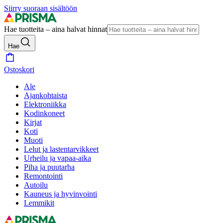
Siirry suoraan sisältöön
Hae tuotteita – aina halvat hinnat
Hae
Ostoskori
Ale
Ajankohtaista
Elektroniikka
Kodinkoneet
Kirjat
Koti
Muoti
Lelut ja lastentarvikkeet
Urheilu ja vapaa-aika
Piha ja puutarha
Remontointi
Autoilu
Kauneus ja hyvinvointi
Lemmikit