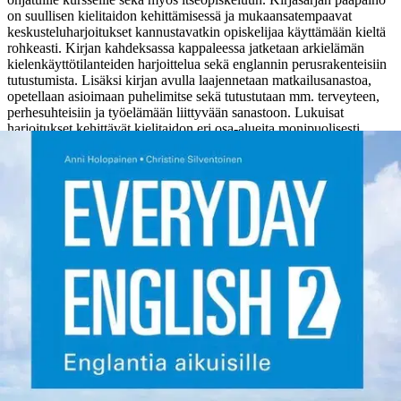
on suullisen kielitaidon kehittämisessä ja mukaansatempaavat
keskusteluharjoitukset kannustavatkin opiskelijaa käyttämään kieltä
rohkeasti. Kirjan kahdeksassa kappaleessa jatketaan arkielämän
kielenkäyttötilanteiden harjoittelua sekä englannin perusrakenteisiin
tutustumista.
Lisäksi kirjan avulla laajennetaan matkailusanastoa,
opetellaan asioimaan puhelimitse sekä tutustutaan mm. terveyteen,
perhesuhteisiin ja työelämään liittyvään sanastoon. Lukuisat
harjoitukset kehittävät kielitaidon eri osa-alueita monipuolisesti.
Eurooppalaisessa viitekehyksessä kirja sijoittuu taitotasolle A1–A2.
Näytä lisää
tuotekuvausta
Ominaisuudet
Arviot