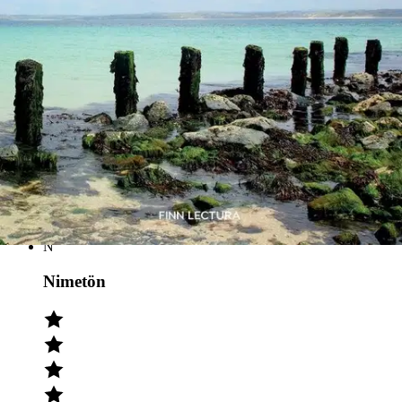
Tuotearvioiden keskiarvo
4,3
/5
(3)
arviota
Julkaisemme tuotearvioita vain varmistetuista ostoksista. Niitä voivat
kirjoittaa asiakkaat, jotka ovat käyttäneet S-Etukorttia myymälässä
tai verkkokaupassa.
N
Nimetön