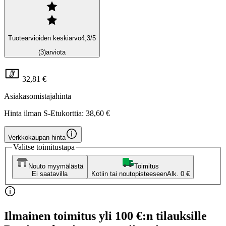
Tuotearvioiden keskiarvo
4,3
/5
(3)
arviota
32,81 €
Asiakasomistajahinta
Hinta ilman S-Etukorttia:
38,60 €
Verkkokaupan hinta
Valitse toimitustapa
Nouto myymälästä
Toimitus
Ei saatavilla
Kotiin tai noutopisteeseen
Alk. 0 €
Ilmainen toimitus yli 100 €:n tilauksille