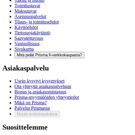
Takuu ja huolto
Toimitustavat
Maksutavat
Asennuspalvelut
Tilaus- ja toimitusehdot
Käyttöehdot
Tietosuojakäytäntö
Saavutettavuus
Vastuullisuus
Sivukartta
Mitä pidät Prisma.fi-verkkokaupasta?
Asiakaspalvelu
Usein kysytyt kysymykset
Ota yhteyttä asiakaspalveluun
Bonus ja asiakasomistajuus
Prisma-myymälöiden yhteystiedot
Mikä on Prisma?
Palvelut Prismassa
Muuta evästeasetuksia
Suosittelemme