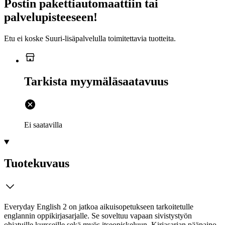
Postin pakettiautomaattiin tai
palvelupisteeseen!
Etu ei koske Suuri‑lisäpalvelulla toimitettavia tuotteita.
Tarkista myymäläsaatavuus
Ei saatavilla
Tuotekuvaus
Everyday English 2 on jatkoa aikuisopetukseen tarkoitetulle
englannin oppikirjasarjalle. Se soveltuu vapaan sivistystyön
ohjatuille kursseille sekä myös itseopiskeluun. Kirjasarjan pääpaino