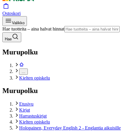
Ostoskori
Valikko
Hae tuotteita – aina halvat hinnat
Hae
Murupolku
…
Kielten opiskelu
Murupolku
Etusivu
Kirjat
Harrastuskirjat
Kielten opiskelu
Holopainen, Everyday English 2 - Englantia aikuisille