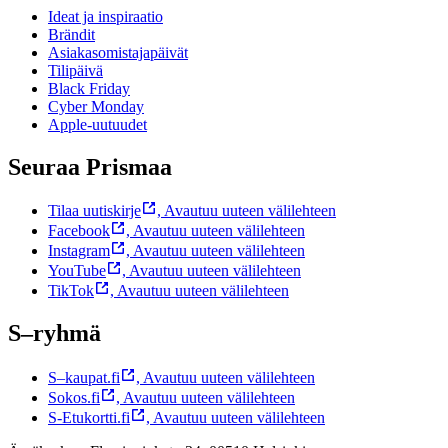
Ideat ja inspiraatio
Brändit
Asiakasomistajapäivät
Tilipäivä
Black Friday
Cyber Monday
Apple-uutuudet
Seuraa Prismaa
Tilaa uutiskirje
,
Avautuu uuteen välilehteen
Facebook
,
Avautuu uuteen välilehteen
Instagram
,
Avautuu uuteen välilehteen
YouTube
,
Avautuu uuteen välilehteen
TikTok
,
Avautuu uuteen välilehteen
S–ryhmä
S–kaupat.fi
,
Avautuu uuteen välilehteen
Sokos.fi
,
Avautuu uuteen välilehteen
S-Etukortti.fi
,
Avautuu uuteen välilehteen