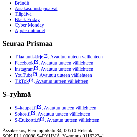
Brändit
Asiakasomistajapäivät
Tilipäivä
Black Friday
Cyber Monday
Apple-uutuudet
Seuraa Prismaa
Tilaa uutiskirje
,
Avautuu uuteen välilehteen
Facebook
,
Avautuu uuteen välilehteen
Instagram
,
Avautuu uuteen välilehteen
YouTube
,
Avautuu uuteen välilehteen
TikTok
,
Avautuu uuteen välilehteen
S–ryhmä
S–kaupat.fi
,
Avautuu uuteen välilehteen
Sokos.fi
,
Avautuu uuteen välilehteen
S-Etukortti.fi
,
Avautuu uuteen välilehteen
Ässäkeskus, Fleminginkatu 34, 00510 Helsinki
SOK PL1 00088 S–RYHMÄ,
Y–tunnus 0116323–1