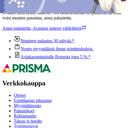
Oletko tyytyväinen tuotetietoihin?
Ovatko tuotetiedot riittävät? Jos tuotetiedoissa on puutteita tai niitä
voisi muuten parantaa, anna palautetta.
Anna palautetta
,
Avautuu uuteen välilehteen
Ilmainen palautus 30 päivää.*
Nouto myymälästä ilman toimituskuluja.
Asiakasomistajalle Bonusta jopa 5 %.*
Verkkokauppa
Ohjeet
Ensitilaajan pikaopas
Myymälänouto
Palautukset
Reklamaatio
Takuu ja huolto
Toimitustavat