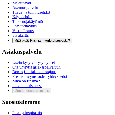
Maksutavat
Asennuspalvelut
Tilaus- ja toimitusehdot
Käyttöehdot
Tietosuojakäytäntö
Saavutettavuus
Vastuullisuus
Sivukartta
Mitä pidät Prisma.fi-verkkokaupasta?
Asiakaspalvelu
Usein kysytyt kysymykset
Ota yhteyttä asiakaspalveluun
Bonus ja asiakasomistajuus
Prisma-myymälöiden yhteystiedot
Mikä on Prisma?
Palvelut Prismassa
Muuta evästeasetuksia
Suosittelemme
Ideat ja inspiraatio