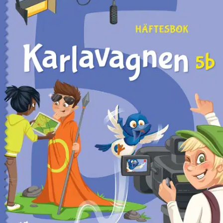
Ei saatavilla
Tuotekuvaus
Under vårterminen i årskurs fem fortsätter eleverna med division, lär
sig måttenheter och hur man omvandlar dem, samt bekantar sig med
statistik. I geometrin får de bekanta sig med likformighet och lära sig
att använda skala. Eleverna får också lära sig mer om
programmering. Eleven löser alla uppgifter i häftesboken i sitt häfte.
Det finns en separat lärarhandledning för dem som tagit i bruk
häftesboken.
Ominaisuudet