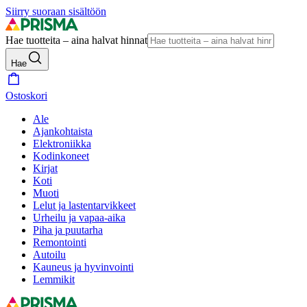
Siirry suoraan sisältöön
Hae tuotteita – aina halvat hinnat
Hae
Ostoskori
Ale
Ajankohtaista
Elektroniikka
Kodinkoneet
Kirjat
Koti
Muoti
Lelut ja lastentarvikkeet
Urheilu ja vapaa-aika
Piha ja puutarha
Remontointi
Autoilu
Kauneus ja hyvinvointi
Lemmikit