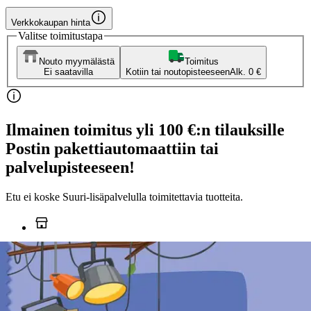
Verkkokaupan hinta
Valitse toimitustapa
Nouto myymälästä
Toimitus
Ei saatavilla
Kotiin tai noutopisteeseen
Alk. 0 €
Ilmainen toimitus yli 100 €:n tilauksille
Postin pakettiautomaattiin tai
palvelupisteeseen!
Etu ei koske Suuri‑lisäpalvelulla toimitettavia tuotteita.
Tarkista myymäläsaatavuus