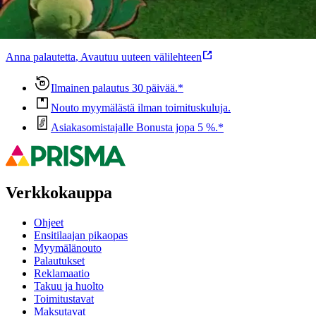
Ovatko tuotetiedot riittävät? Jos tuotetiedoissa on puutteita tai niitä
voisi muuten parantaa, anna palautetta.
Anna palautetta
,
Avautuu uuteen välilehteen
Ilmainen palautus 30 päivää.*
Nouto myymälästä ilman toimituskuluja.
Asiakasomistajalle Bonusta jopa 5 %.*
Verkkokauppa
Ohjeet
Ensitilaajan pikaopas
Myymälänouto
Palautukset
Reklamaatio
Takuu ja huolto
Toimitustavat
Maksutavat