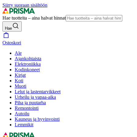
Siirry suoraan sisältöön
Hae tuotteita – aina halvat hinnat
Hae
Ostoskori
Ale
Ajankohtaista
Elektroniikka
Kodinkoneet
Kirjat
Koti
Muoti
Lelut ja lastentarvikkeet
Urheilu ja vapaa-aika
Piha ja puutarha
Remontointi
Autoilu
Kauneus ja hyvinvointi
Lemmikit