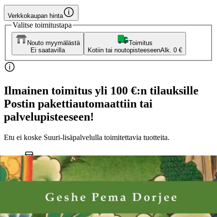
Verkkokaupan hinta
Valitse toimitustapa
Nouto myymälästä
Toimitus
Ei saatavilla
Kotiin tai noutopisteeseen
Alk. 0 €
Ilmainen toimitus yli 100 €:n tilauksille
Postin pakettiautomaattiin tai
palvelupisteeseen!
Etu ei koske Suuri‑lisäpalvelulla toimitettavia tuotteita.
Tarkista myymäläsaatavuus