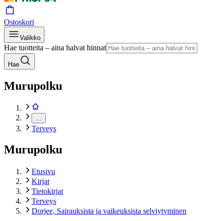
Ostoskori
Valikko
Hae tuotteita – aina halvat hinnat
Hae
Murupolku
…
Terveys
Murupolku
Etusivu
Kirjat
Tietokirjat
Terveys
Dorjee, Sairauksista ja vaikeuksista selviytyminen