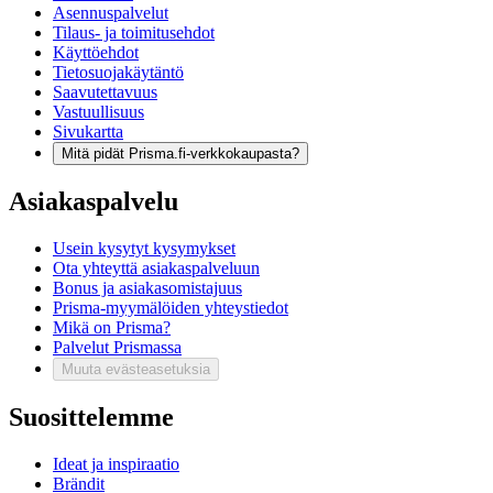
Asennuspalvelut
Tilaus- ja toimitusehdot
Käyttöehdot
Tietosuojakäytäntö
Saavutettavuus
Vastuullisuus
Sivukartta
Mitä pidät Prisma.fi-verkkokaupasta?
Asiakaspalvelu
Usein kysytyt kysymykset
Ota yhteyttä asiakaspalveluun
Bonus ja asiakasomistajuus
Prisma-myymälöiden yhteystiedot
Mikä on Prisma?
Palvelut Prismassa
Muuta evästeasetuksia
Suosittelemme
Ideat ja inspiraatio
Brändit