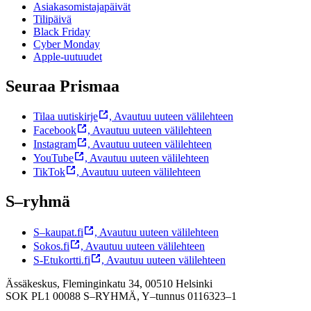
Asiakasomistajapäivät
Tilipäivä
Black Friday
Cyber Monday
Apple-uutuudet
Seuraa Prismaa
Tilaa uutiskirje
,
Avautuu uuteen välilehteen
Facebook
,
Avautuu uuteen välilehteen
Instagram
,
Avautuu uuteen välilehteen
YouTube
,
Avautuu uuteen välilehteen
TikTok
,
Avautuu uuteen välilehteen
S–ryhmä
S–kaupat.fi
,
Avautuu uuteen välilehteen
Sokos.fi
,
Avautuu uuteen välilehteen
S-Etukortti.fi
,
Avautuu uuteen välilehteen
Ässäkeskus, Fleminginkatu 34, 00510 Helsinki
SOK PL1 00088 S–RYHMÄ,
Y–tunnus 0116323–1