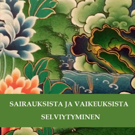
Ei saatavilla
Tuotekuvaus
Kirjan aihe on jokaiselle läheinen, koska kukaan ei pysty välttämään
sairauksia ja muita vaikeita olosuhteita. Jokaisen on kuitenkin
mahdollista muuntaa omaa lähestymistapaansa ja ajatteluaan niitä
kohtaan. Geshe Pema Dorjeella on taito saada kuulijansa
ymmärtämään, että jokainen pystyy harjoittamaan mieltään ja että
siihen otolliset olosuhteet ovat aina käsillämme.
Ominaisuudet
Oletko tyytyväinen tuotetietoihin?