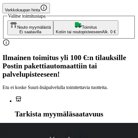
Verkkokaupan hinta
Valitse toimitustapa
Nouto myymälästä
Toimitus
Ei saatavilla
Kotiin tai noutopisteeseen
Alk. 0 €
Ilmainen toimitus yli 100 €:n tilauksille
Postin pakettiautomaattiin tai
palvelupisteeseen!
Etu ei koske Suuri‑lisäpalvelulla toimitettavia tuotteita.
Tarkista myymäläsaatavuus