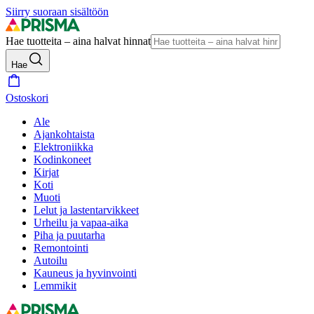
Siirry suoraan sisältöön
Hae tuotteita – aina halvat hinnat
Hae
Ostoskori
Ale
Ajankohtaista
Elektroniikka
Kodinkoneet
Kirjat
Koti
Muoti
Lelut ja lastentarvikkeet
Urheilu ja vapaa-aika
Piha ja puutarha
Remontointi
Autoilu
Kauneus ja hyvinvointi
Lemmikit