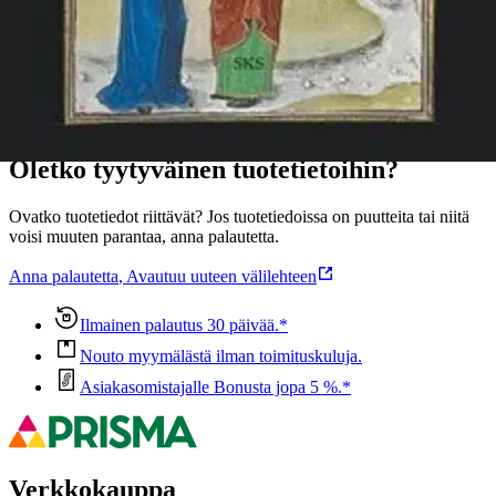
Ominaisuudet
Oletko tyytyväinen tuotetietoihin?
Ovatko tuotetiedot riittävät? Jos tuotetiedoissa on puutteita tai niitä
voisi muuten parantaa, anna palautetta.
Anna palautetta
,
Avautuu uuteen välilehteen
Ilmainen palautus 30 päivää.*
Nouto myymälästä ilman toimituskuluja.
Asiakasomistajalle Bonusta jopa 5 %.*
Verkkokauppa