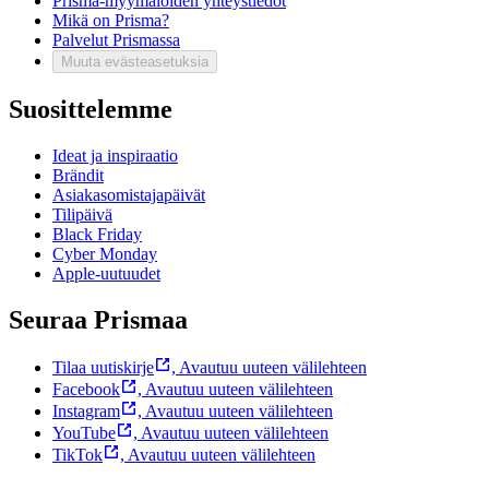
Prisma-myymälöiden yhteystiedot
Mikä on Prisma?
Palvelut Prismassa
Muuta evästeasetuksia
Suosittelemme
Ideat ja inspiraatio
Brändit
Asiakasomistajapäivät
Tilipäivä
Black Friday
Cyber Monday
Apple-uutuudet
Seuraa Prismaa
Tilaa uutiskirje
,
Avautuu uuteen välilehteen
Facebook
,
Avautuu uuteen välilehteen
Instagram
,
Avautuu uuteen välilehteen
YouTube
,
Avautuu uuteen välilehteen
TikTok
,
Avautuu uuteen välilehteen