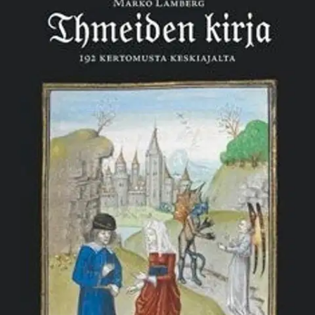
Ei saatavilla
Tuotekuvaus
Keskiaikainen tarinakokoelma Ihmeiden kirja sisältää lyhyitä
kertomuksia, joiden tarkoituksena oli kannustaa ihmisiä hyveelliseen
elämään. Kertomuksista piirtyy yhteiskunta, jossa yltäkylläisyys on
useimpien ulottumattomissa eikä todellisuus usein vastaa ihanteita -
ritaritkin käyttäytyvät kaikkea muuta kuin ritarillisesti.
Tuonpuoleinen on vahvasti läsnä keskiajan maailmassa, jossa hyvän
ja pahan voimat valvovat ihmisten maallista vaellusta.
Joissakin
tarinoissa paholaisella on yllättävästi rooli pyhimyksen ja muidenkin
kristittyjen auttajana. Monet kertomuksista tuntuvat nykylukijasta
oudoilta, toiset taas edelleen ajankohtaisilta. Suomennoksen laatija
Marko Lamberg on erikoistunut Suomen ja Pohjoismaiden
varhaisempaan historiaan. Hänen aikaisempia teoksiaan ovat muun
muassa Noitaäiti sekä Mikko Kaukon kanssa toimitettu Naantalin
luostarin kirja.
Näytä lisää
tuotekuvausta