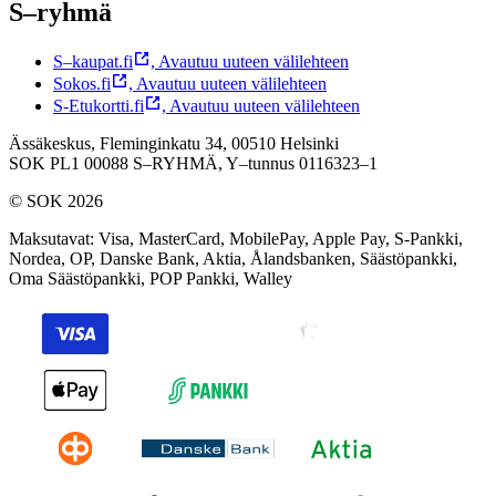
S–ryhmä
S–kaupat.fi
,
Avautuu uuteen välilehteen
Sokos.fi
,
Avautuu uuteen välilehteen
S-Etukortti.fi
,
Avautuu uuteen välilehteen
Ässäkeskus, Fleminginkatu 34, 00510 Helsinki
SOK PL1 00088 S–RYHMÄ,
Y–tunnus 0116323–1
© SOK 2026
Maksutavat
:
Visa, MasterCard, MobilePay, Apple Pay, S-Pankki,
Nordea, OP, Danske Bank, Aktia, Ålandsbanken, Säästöpankki,
Oma Säästöpankki, POP Pankki, Walley