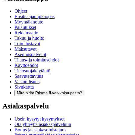
Ohjeet
Ensitilaajan pikaopas
Myymälänouto
Palautukset
Reklamaatio
Takuu ja huolto
Toimitustavat
Maksutavat
Asennuspalvelut
Tilaus- ja toimitusehdot
Käyttöehdot
Tietosuojakäytäntö
Saavutettavuus
Vastuullisuus
Sivukartta
Mitä pidät Prisma.fi-verkkokaupasta?
Asiakaspalvelu
Usein kysytyt kysymykset
Ota yhteyttä asiakaspalveluun
Bonus ja asiakasomistajuus