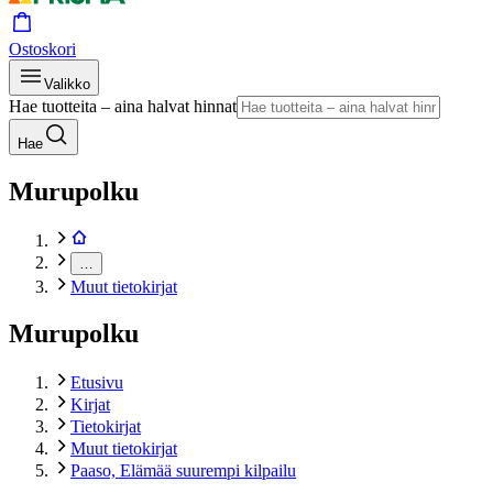
Ostoskori
Valikko
Hae tuotteita – aina halvat hinnat
Hae
Murupolku
…
Muut tietokirjat
Murupolku
Etusivu
Kirjat
Tietokirjat
Muut tietokirjat
Paaso, Elämää suurempi kilpailu