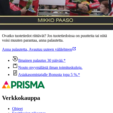
Ominaisuudet
Oletko tyytyväinen tuotetietoihin?
Ovatko tuotetiedot riittävät? Jos tuotetiedoissa on puutteita tai niitä
voisi muuten parantaa, anna palautetta.
Anna palautetta
,
Avautuu uuteen välilehteen
Ilmainen palautus 30 päivää.*
Nouto myymälästä ilman toimituskuluja.
Asiakasomistajalle Bonusta jopa 5 %.*
Verkkokauppa
Ohjeet