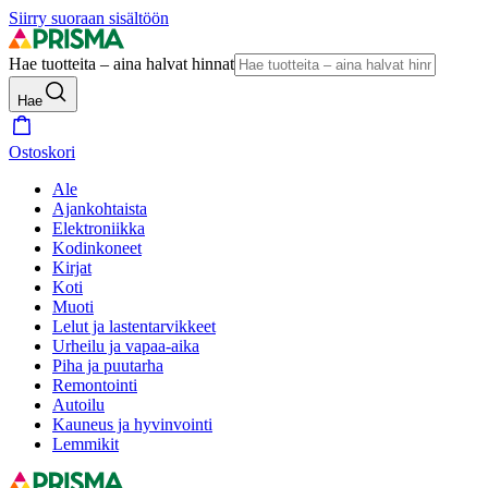
Siirry suoraan sisältöön
Hae tuotteita – aina halvat hinnat
Hae
Ostoskori
Ale
Ajankohtaista
Elektroniikka
Kodinkoneet
Kirjat
Koti
Muoti
Lelut ja lastentarvikkeet
Urheilu ja vapaa-aika
Piha ja puutarha
Remontointi
Autoilu
Kauneus ja hyvinvointi
Lemmikit