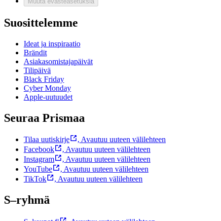
Muuta evästeasetuksia
Suosittelemme
Ideat ja inspiraatio
Brändit
Asiakasomistajapäivät
Tilipäivä
Black Friday
Cyber Monday
Apple-uutuudet
Seuraa Prismaa
Tilaa uutiskirje
,
Avautuu uuteen välilehteen
Facebook
,
Avautuu uuteen välilehteen
Instagram
,
Avautuu uuteen välilehteen
YouTube
,
Avautuu uuteen välilehteen
TikTok
,
Avautuu uuteen välilehteen
S–ryhmä