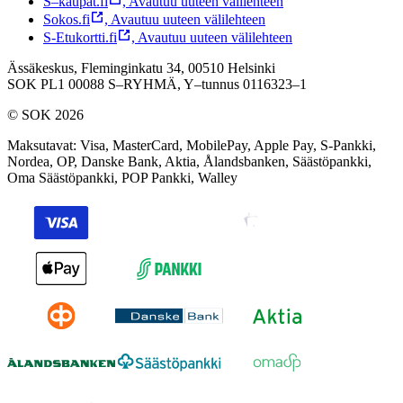
S–kaupat.fi
,
Avautuu uuteen välilehteen
Sokos.fi
,
Avautuu uuteen välilehteen
S-Etukortti.fi
,
Avautuu uuteen välilehteen
Ässäkeskus, Fleminginkatu 34, 00510 Helsinki
SOK PL1 00088 S–RYHMÄ,
Y–tunnus 0116323–1
© SOK 2026
Maksutavat
:
Visa, MasterCard, MobilePay, Apple Pay, S-Pankki,
Nordea, OP, Danske Bank, Aktia, Ålandsbanken, Säästöpankki,
Oma Säästöpankki, POP Pankki, Walley