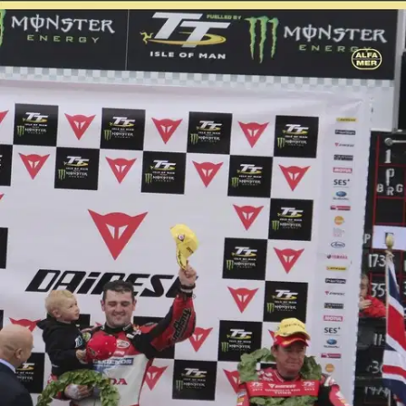
Ei saatavilla
Tuotekuvaus
Man-saaren olivat aiemmin MM-osakilpailu, mutta sitten kilpailun
vaarallisuuden takia osa kuljettajista alkoi boikotoida sitä, ja lopulta
se menetti tuon arvon. Viime vuosina yleisö on taas löytänyt Man-
saarelle. Kilpailun pituus - neljä tai kuusi kierrosta -vastaa kahta tai
kolmea peräkkäin ajettavaa moto-gp-kilpailua. Manxin kaltaista
tunnelmaa ei kuitenkaan löydy mistään muualta.
Mikko Paaso on
aiemmin kirjoittanut Alfamerille moottoripyöräilystä kertovat kirjat
Ajamisen nautinto ja onnettomuuksista ja niiden välttämisestä
kertovan kirjan Moottoripyöräilyn riskienhallinta sekä ollut mukana
kirjoittamassa kirjoja Ratahauskaa - Road Racing harrastuksena ja
Moottoripyörällä Eurooppaan.
Näytä lisää
tuotekuvausta