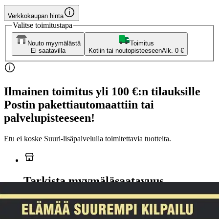
Verkkokaupan hinta
Valitse toimitustapa
Nouto myymälästä
Toimitus
Ei saatavilla
Kotiin tai noutopisteeseen
Alk. 0 €
Ilmainen toimitus yli 100 €:n tilauksille
Postin pakettiautomaattiin tai
palvelupisteeseen!
Etu ei koske Suuri‑lisäpalvelulla toimitettavia tuotteita.
Tarkista myymäläsaatavuus