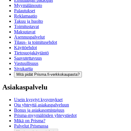
Ensitilaajan pikaopas
Myymälänouto
Palautukset
Reklamaatio
Takuu ja huolto
Toimitustavat
Maksutavat
Asennuspalvelut
Tilaus- ja toimitusehdot
Käyttöehdot
Tietosuojakäytäntö
Saavutettavuus
Vastuullisuus
Sivukartta
Mitä pidät Prisma.fi-verkkokaupasta?
Asiakaspalvelu
Usein kysytyt kysymykset
Ota yhteyttä asiakaspalveluun
Bonus ja asiakasomistajuus
Prisma-myymälöiden yhteystiedot
Mikä on Prisma?
Palvelut Prismassa