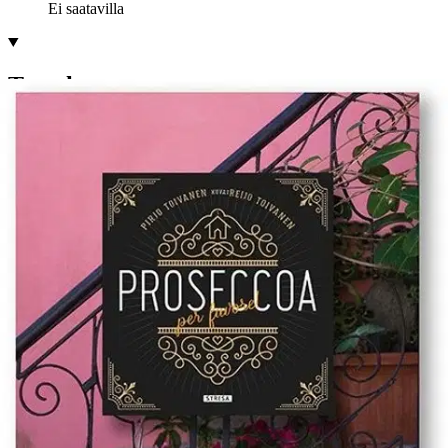
Ei saatavilla
Tuotekuvaus
Italian Stresaan kymmenisen vuotta sitten muuttanut
suomalaispariskunta on päässyt vähin erin lähemmäs
paikkakuntalaisen elämää. Turismi on Stresan dynamo. Talvella on
hiljaista, sataa ja tuulee. Silloin osa paikkakuntalaisista pakenee
lomalle lämpimään. Pääsiäisenä kaikki pyörähtää taas käyntiin, kun
puut ja pensaat puhkeavat kukkaan. Reijo Toivanen on ottanut
vuosien varrella kuvia ja Pirjo Toivanen on merkinnyt muistiin
tapahtumia, joista välittyy ihmettely, ilo, rakkaus ja hyväksyntä.
Ulkomaalaisen on mahdoton ymmärtää kaikkea, vaikka moni asia
vaikuttaa tutulta. Stresa on innostanut kirjailijoita, runoilijoita ja
muita paikkakunnalle osuneita vuosisatoja. Suomalaisiakin, sillä
Olavi Virta levytti ylistyslaulun Maggiore-järvestä vuonna 1953.
Hemingway kuvasi kirjassaan Jäähyväiset aseille pakoa
soutuveneellä ensimmäisestä maailmansodasta, Borromeo-hotellin
rannasta Sveitsin puolelle. ”Haluamme tämän kirjan sivuilla jakaa
elämyksiämme. Meille asuminen ulkomailla on seikkailu, joka alkaa