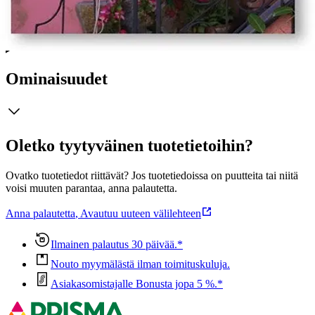
joka aamu.”
Näytä lisää
tuotekuvausta
Ominaisuudet
Oletko tyytyväinen tuotetietoihin?
Ovatko tuotetiedot riittävät? Jos tuotetiedoissa on puutteita tai niitä
voisi muuten parantaa, anna palautetta.
Anna palautetta
,
Avautuu uuteen välilehteen
Ilmainen palautus 30 päivää.*
Nouto myymälästä ilman toimituskuluja.
Asiakasomistajalle Bonusta jopa 5 %.*