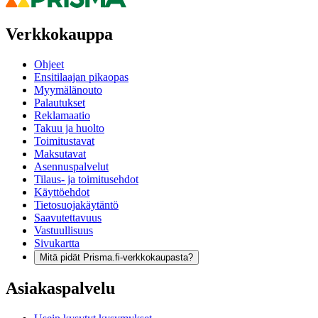
Verkkokauppa
Ohjeet
Ensitilaajan pikaopas
Myymälänouto
Palautukset
Reklamaatio
Takuu ja huolto
Toimitustavat
Maksutavat
Asennuspalvelut
Tilaus- ja toimitusehdot
Käyttöehdot
Tietosuojakäytäntö
Saavutettavuus
Vastuullisuus
Sivukartta
Mitä pidät Prisma.fi-verkkokaupasta?
Asiakaspalvelu