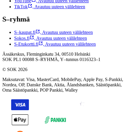
YouTube
,
Avautuu uuteen välilehteen
TikTok
,
Avautuu uuteen välilehteen
S–ryhmä
S–kaupat.fi
,
Avautuu uuteen välilehteen
Sokos.fi
,
Avautuu uuteen välilehteen
S-Etukortti.fi
,
Avautuu uuteen välilehteen
Ässäkeskus, Fleminginkatu 34, 00510 Helsinki
SOK PL1 00088 S–RYHMÄ,
Y–tunnus 0116323–1
© SOK 2026
Maksutavat
:
Visa, MasterCard, MobilePay, Apple Pay, S-Pankki,
Nordea, OP, Danske Bank, Aktia, Ålandsbanken, Säästöpankki,
Oma Säästöpankki, POP Pankki, Walley