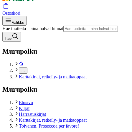
Ostoskori
Valikko
Hae tuotteita – aina halvat hinnat
Hae
Murupolku
…
Karttakirjat, retkeily- ja matkaoppaat
Murupolku
Etusivu
Kirjat
Harrastuskirjat
Karttakirjat, retkeily- ja matkaoppaat
Toivanen, Proseccoa per favore!