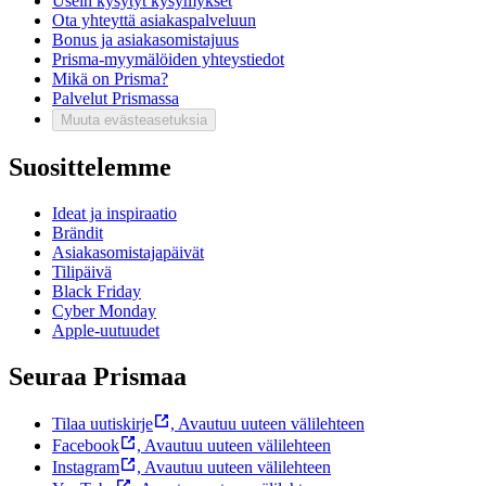
Usein kysytyt kysymykset
Ota yhteyttä asiakaspalveluun
Bonus ja asiakasomistajuus
Prisma-myymälöiden yhteystiedot
Mikä on Prisma?
Palvelut Prismassa
Muuta evästeasetuksia
Suosittelemme
Ideat ja inspiraatio
Brändit
Asiakasomistajapäivät
Tilipäivä
Black Friday
Cyber Monday
Apple-uutuudet
Seuraa Prismaa
Tilaa uutiskirje
,
Avautuu uuteen välilehteen
Facebook
,
Avautuu uuteen välilehteen
Instagram
,
Avautuu uuteen välilehteen