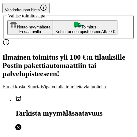
Verkkokaupan hinta
Valitse toimitustapa
Nouto myymälästä
Toimitus
Ei saatavilla
Kotiin tai noutopisteeseen
Alk. 0 €
Ilmainen toimitus yli 100 €:n tilauksille
Postin pakettiautomaattiin tai
palvelupisteeseen!
Etu ei koske Suuri‑lisäpalvelulla toimitettavia tuotteita.
Tarkista myymäläsaatavuus