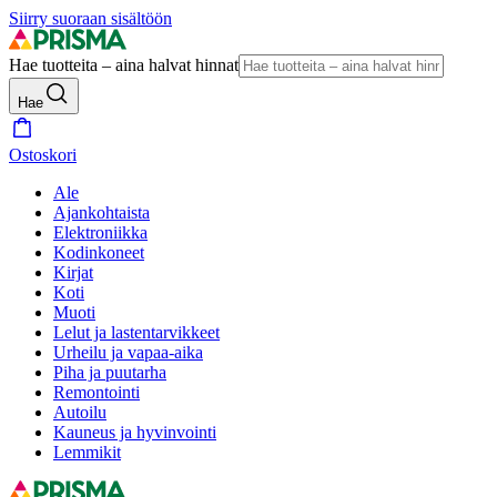
Siirry suoraan sisältöön
Hae tuotteita – aina halvat hinnat
Hae
Ostoskori
Ale
Ajankohtaista
Elektroniikka
Kodinkoneet
Kirjat
Koti
Muoti
Lelut ja lastentarvikkeet
Urheilu ja vapaa-aika
Piha ja puutarha
Remontointi
Autoilu
Kauneus ja hyvinvointi
Lemmikit