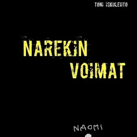
Tuotekuvaus
Fantasiaromaani jumal-lapsista ja heidän voimistaan, jotka
muokkaavat maailmaa kohti tulevaisuutta, jossa kääpiöt, haltiat,
ihmiset, lohikäärmeet ja muut olennot taistelevat maailmaa
muokkaavaa voimaa vastaan. Narekin voimaa. " - Onko tuo se
Melin mustakantinen kirja? Almar kysyy kolpakko kädessä, kun
Tinja on aukaissut Melin selästä ottamansa repun, kirjoittaen
tapahtumia sulkakynällä mustakantiseen kirjaan.
- Almar, kuulethan
sinäkin kuinka täysi tupa puhuu kuninkaan kuolemasta, kuolleesta
lohikäärmeestä ja monista mereen hukkuneista? ...Mutta minusta
tuntuu kuin meitä ei olisi olemassa. Tarkoitan haltioita ja
Tonkiniakin katsotaan, no kääpiönä, mutta ei niinkuin ennen.
Minusta vain tuntuu että kaikki ei ole oikein enää. Ymmärrätkö?
Almar taputtaa tinjaa olkapäähän. - Kyllä ymmärrän, mutta älä
murehdi Tinja. Sen voin sanoa, että minä ainakin uskon haltioiden ja
kääpiöiden olemassaoloon, enkä sitä koskaan unohda. Ilman sinua
emme varmasti olisi tässä. Ja usko pois. Varmasti maailmassa on
vielä useita, joka teihin uskoo ja niin pitääkin, jos haluaa
seikkailuista selvitä. "