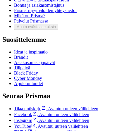
Bonus ja asiakasomistajuus
Prisma-myymälöiden yhteystiedot
Mikä on Prisma?
Palvelut Prismassa
Muuta evästeasetuksia
Suosittelemme
Ideat ja inspiraatio
Brändit
Asiakasomistajapäivät
Tilipäivä
Black Friday
Cyber Monday
Apple-uutuudet
Seuraa Prismaa
Tilaa uutiskirje
,
Avautuu uuteen välilehteen
Facebook
,
Avautuu uuteen välilehteen
Instagram
,
Avautuu uuteen välilehteen
YouTube
,
Avautuu uuteen välilehteen