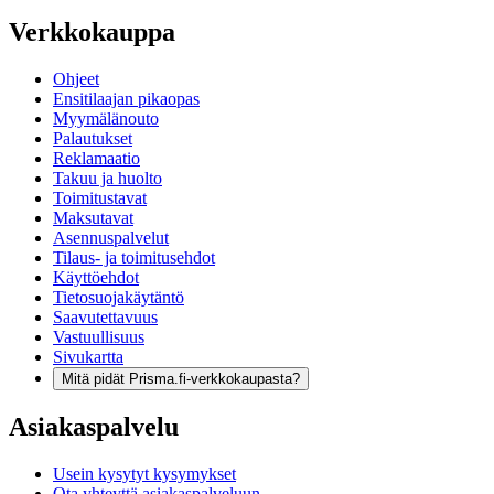
Verkkokauppa
Ohjeet
Ensitilaajan pikaopas
Myymälänouto
Palautukset
Reklamaatio
Takuu ja huolto
Toimitustavat
Maksutavat
Asennuspalvelut
Tilaus- ja toimitusehdot
Käyttöehdot
Tietosuojakäytäntö
Saavutettavuus
Vastuullisuus
Sivukartta
Mitä pidät Prisma.fi-verkkokaupasta?
Asiakaspalvelu
Usein kysytyt kysymykset
Ota yhteyttä asiakaspalveluun