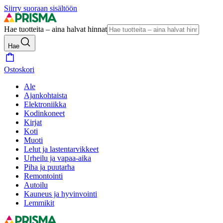
Siirry suoraan sisältöön
Hae tuotteita – aina halvat hinnat
Hae
Ostoskori
Ale
Ajankohtaista
Elektroniikka
Kodinkoneet
Kirjat
Koti
Muoti
Lelut ja lastentarvikkeet
Urheilu ja vapaa-aika
Piha ja puutarha
Remontointi
Autoilu
Kauneus ja hyvinvointi
Lemmikit