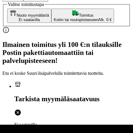
Valitse toimitustapa
Nouto myymälästä
Toimitus
Ei saatavilla
Kotiin tai noutopisteeseen
Alk. 0 €
Ilmainen toimitus yli 100 €:n tilauksille
Postin pakettiautomaattiin tai
palvelupisteeseen!
Etu ei koske Suuri‑lisäpalvelulla toimitettavia tuotteita.
Tarkista myymäläsaatavuus
Ei saatavilla