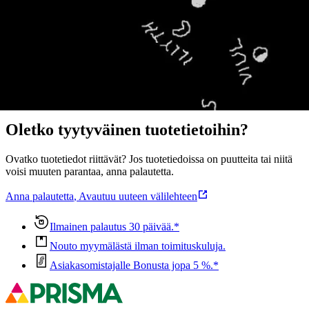
Näytä lisää
tuotekuvausta
Ominaisuudet
Oletko tyytyväinen tuotetietoihin?
Ovatko tuotetiedot riittävät? Jos tuotetiedoissa on puutteita tai niitä
voisi muuten parantaa, anna palautetta.
Anna palautetta
,
Avautuu uuteen välilehteen
Ilmainen palautus 30 päivää.*
Nouto myymälästä ilman toimituskuluja.
Asiakasomistajalle Bonusta jopa 5 %.*