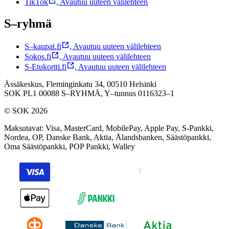
TikTok
,
Avautuu uuteen välilehteen
S–ryhmä
S–kaupat.fi
,
Avautuu uuteen välilehteen
Sokos.fi
,
Avautuu uuteen välilehteen
S-Etukortti.fi
,
Avautuu uuteen välilehteen
Ässäkeskus, Fleminginkatu 34, 00510 Helsinki
SOK PL1 00088 S–RYHMÄ,
Y–tunnus 0116323–1
© SOK 2026
Maksutavat
:
Visa, MasterCard, MobilePay, Apple Pay, S-Pankki,
Nordea, OP, Danske Bank, Aktia, Ålandsbanken, Säästöpankki,
Oma Säästöpankki, POP Pankki, Walley