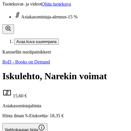
Tuotekuvat- ja videot
Ohita tuotekuva
Asiakasomistaja-alennus
-15 %
Avaa kuva suurempana
Karusellin nuolipainikkeet
BoD - Books on Demand
Iskulehto, Narekin voimat
15,60 €
Asiakasomistajahinta
Hinta ilman S-Etukorttia:
18,35 €
Verkkokaupan hinta